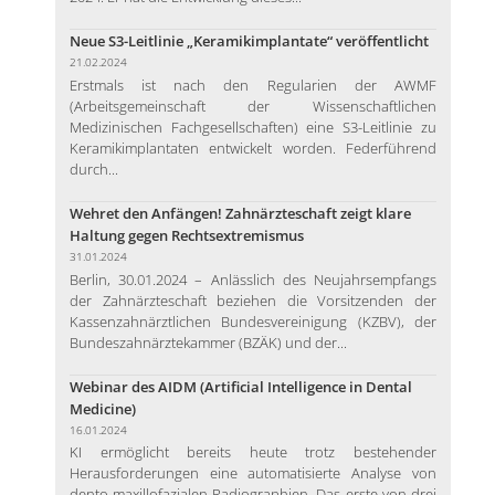
Neue S3-Leitlinie „Keramikimplantate“ veröffentlicht
21.02.2024
Erstmals ist nach den Regularien der AWMF
(Arbeitsgemeinschaft der Wissenschaftlichen
Medizinischen Fachgesellschaften) eine S3-Leitlinie zu
Keramikimplantaten entwickelt worden. Federführend
durch...
Wehret den Anfängen! Zahnärzteschaft zeigt klare
Haltung gegen Rechtsextremismus
31.01.2024
Berlin, 30.01.2024 – Anlässlich des Neujahrsempfangs
der Zahnärzteschaft beziehen die Vorsitzenden der
Kassenzahnärztlichen Bundesvereinigung (KZBV), der
Bundeszahnärztekammer (BZÄK) und der...
Webinar des AIDM (Artificial Intelligence in Dental
Medicine)
16.01.2024
KI ermöglicht bereits heute trotz bestehender
Herausforderungen eine automatisierte Analyse von
dento-maxillofazialen Radiographien. Das erste von drei