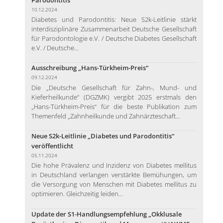
10.12.2024
Diabetes und Parodontitis: Neue S2k-Leitlinie stärkt
interdisziplinäre Zusammenarbeit Deutsche Gesellschaft
für Parodontologie e.V. / Deutsche Diabetes Gesellschaft
e.V. / Deutsche...
Ausschreibung „Hans-Türkheim-Preis“
09.12.2024
Die „Deutsche Gesellschaft für Zahn-, Mund- und
Kieferheilkunde“ (DGZMK) vergibt 2025 erstmals den
„Hans-Türkheim-Preis“ für die beste Publikation zum
Themenfeld „Zahnheilkunde und Zahnärzteschaft...
Neue S2k-Leitlinie „Diabetes und Parodontitis“
veröffentlicht
05.11.2024
Die hohe Prävalenz und Inzidenz von Diabetes mellitus
in Deutschland verlangen verstärkte Bemühungen, um
die Versorgung von Menschen mit Diabetes mellitus zu
optimieren. Gleichzeitig leiden...
Update der S1-Handlungsempfehlung „Okklusale