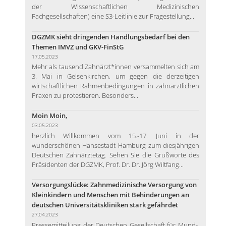
der Wissenschaftlichen Medizinischen
Fachgesellschaften) eine S3-Leitlinie zur Fragestellung...
DGZMK sieht dringenden Handlungsbedarf bei den
Themen IMVZ und GKV-FinStG
17.05.2023
Mehr als tausend Zahnärzt*innen versammelten sich am
3. Mai in Gelsenkirchen, um gegen die derzeitigen
wirtschaftlichen Rahmenbedingungen in zahnärztlichen
Praxen zu protestieren. Besonders...
Moin Moin,
03.05.2023
herzlich Willkommen vom 15.-17. Juni in der
wunderschönen Hansestadt Hamburg zum diesjährigen
Deutschen Zahnärztetag. Sehen Sie die Grußworte des
Präsidenten der DGZMK, Prof. Dr. Dr. Jörg Wiltfang...
Versorgungslücke: Zahnmedizinische Versorgung von
Kleinkindern und Menschen mit Behinderungen an
deutschen Universitätskliniken stark gefährdet
27.04.2023
Pressemitteilung der Deutschen Gesellschaft für Mund-,