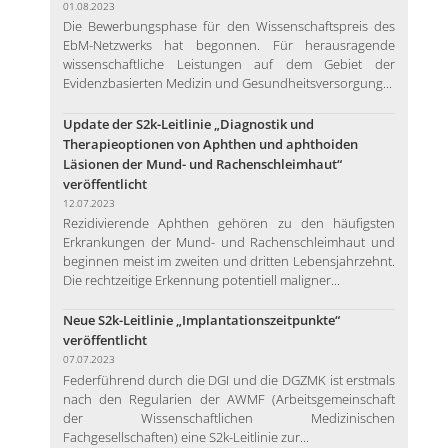
01.08.2023
Die Bewerbungsphase für den Wissenschaftspreis des
EbM-Netzwerks hat begonnen. Für herausragende
wissenschaftliche Leistungen auf dem Gebiet der
Evidenzbasierten Medizin und Gesundheitsversorgung...
Update der S2k-Leitlinie „Diagnostik und
Therapieoptionen von Aphthen und aphthoiden
Läsionen der Mund- und Rachenschleimhaut“
veröffentlicht
12.07.2023
Rezidivierende Aphthen gehören zu den häufigsten
Erkrankungen der Mund- und Rachenschleimhaut und
beginnen meist im zweiten und dritten Lebensjahrzehnt.
Die rechtzeitige Erkennung potentiell maligner...
Neue S2k-Leitlinie „Implantationszeitpunkte“
veröffentlicht
07.07.2023
Federführend durch die DGI und die DGZMK ist erstmals
nach den Regularien der AWMF (Arbeitsgemeinschaft
der Wissenschaftlichen Medizinischen
Fachgesellschaften) eine S2k-Leitlinie zur...