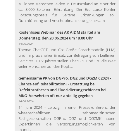
Millionen Menschen leiden in Deutschland an einer der
ca. 8.000 Seltenen Erkrankung. Der Eva Luise Köhler
Forschungspreis für Seltene Erkrankungen soll
Durchführung und Anschubfinanzierung eines am...
Kostenloses Webinar des AK AIDM startet am
Donnerstag, den 20.06.2024 um 18.00 Uhr
14.06.2024
Thema: ChatGPT und Co: Große Sprachmodelle (LLM)
und ihr praxisnaher Einsatz zur Befragung von Leitlinien
Seit circa 1 1/2 Jahren stellen ChatGPT und Co. die Welt
vieler Menschen auf den Kopf....
Gemeinsame PK von DGPro, DGZ und DGZMK 2024 -
Chance auf Rehabilitation? - Erstattung bei
Defektprothesen und Fluoridierungsschienen bei
MKG- Versehrten oft nur anteilig gegeben
14.06.2024
14. Juni 2024 - Leipzig. In einer Pressekonferenz der
wissenschaftlichen zahnmedizinischen
Fachgesellschaften DGPro, DGZ und DGZMK haben
Expert:innen die Versorgungsmöglichkeiten von
mund-,...