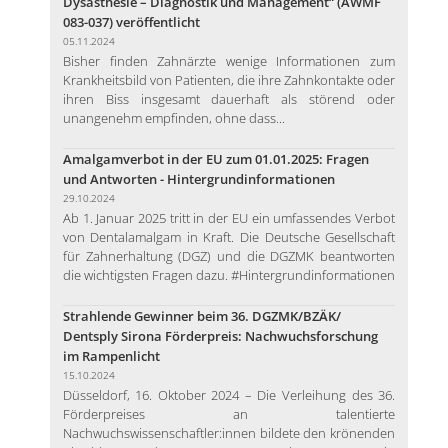
Dysästhesie – Diagnostik und Management“ (AWMF
083-037) veröffentlicht
05.11.2024
Bisher finden Zahnärzte wenige Informationen zum
Krankheitsbild von Patienten, die ihre Zahnkontakte oder
ihren Biss insgesamt dauerhaft als störend oder
unangenehm empfinden, ohne dass...
Amalgamverbot in der EU zum 01.01.2025: Fragen
und Antworten - Hintergrundinformationen
29.10.2024
Ab 1. Januar 2025 tritt in der EU ein umfassendes Verbot
von Dentalamalgam in Kraft. Die Deutsche Gesellschaft
für Zahnerhaltung (DGZ) und die DGZMK beantworten
die wichtigsten Fragen dazu. #Hintergrundinformationen
Strahlende Gewinner beim 36. DGZMK/BZÄK/
Dentsply Sirona Förderpreis: Nachwuchsforschung
im Rampenlicht
15.10.2024
Düsseldorf, 16. Oktober 2024 – Die Verleihung des 36.
Förderpreises an talentierte
Nachwuchswissenschaftler:innen bildete den krönenden