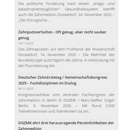
Die politische Forderung nach einem „kriegs- und
katastrophentauglichen“ Gesundheitssystem betrifft
auch die Zahnmedizin Düsseldorf, 24. November 2025 –
„Die chirurgische...
Zahnputzverhalten - Oft genug, aber nicht sauber
genug
14.11.2025
Das Zähneputzen auf dem Prüfstand der Wissenschaft
Düsseldorf, 14. November 2025 – Die Mehrheit der
Bundesbürger putzt täglich die Zähne. In Verbindung mit
der Fluoridierung der...
Deutscher Zahnärztetag / Gemeinschaftskongress
2025 – Fachdisziplinen im Dialog
06.11.2025
Kongressnachlese vom zentralen Fachkongress der
Zahnmedizin in Berlin © DGZMK / Marc-Steffen Unger
Berlin, 6. November 2025 – Mit Rund 3.500
Teilnehmerinnen und Teilnehmern ist am...
DGZMK ehrt drei herausragende Persönlichkeiten der
Zahnmedizin