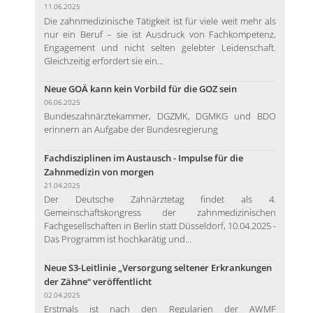
11.06.2025
Die zahnmedizinische Tätigkeit ist für viele weit mehr als
nur ein Beruf – sie ist Ausdruck von Fachkompetenz,
Engagement und nicht selten gelebter Leidenschaft.
Gleichzeitig erfordert sie ein...
Neue GOÄ kann kein Vorbild für die GOZ sein
06.06.2025
Bundeszahnärztekammer, DGZMK, DGMKG und BDO
erinnern an Aufgabe der Bundesregierung
Fachdisziplinen im Austausch - Impulse für die
Zahnmedizin von morgen
21.04.2025
Der Deutsche Zahnärztetag findet als 4.
Gemeinschaftskongress der zahnmedizinischen
Fachgesellschaften in Berlin statt Düsseldorf, 10.04.2025 -
Das Programm ist hochkarätig und...
Neue S3-Leitlinie „Versorgung seltener Erkrankungen
der Zähne“ veröffentlicht
02.04.2025
Erstmals ist nach den Regularien der AWMF