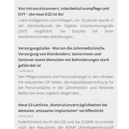
Von Intraoralscannern, Interdentalraumpflege und
DVT − die neue DZZ ist da!
Liebe Kolleginnen und Kollegen, vor 25 Jahren wurde in
der Zahnheilkunde die Digitale Volumentomografie
(DVT) eingeführt. Sie brachte mit ihren
dreidimensionalen Abbildungen...
Versorgungslücke - Warum die zahnmedizinische
Versorgung von Kleinkindern, Seniorinnen und
Senioren sowie Menschen mit Behinderungen stark
gefährdet ist
15.06.2023
Der Pflegenotstand und Personalmangel in den Kliniken
mit reduzierten OP-Zeiten, die Kapazitätsverordnung für
die Personalstärke in der Zahnmedizin und fehlende
Betten bei einer zugleich steigenden...
Neue S3-Leitlinie „Materialunverträglichkeiten bei
dentalen, enossalen Implantaten“ veröffentlicht
22.05.2023
Federführend durch die DGI und die DGZMK ist erstmals
nach den Regularien der AWMF (Arbeitsgemeinschaft