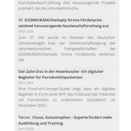
Kurt-Kaltenbach-Stiftung drei herausragende Projekte
prämiert, die die zahnmedizinische...
37. DGZMK/BZÄK/Dentsply Sirona Förderpreis
zeichnet herausragende Nachwuchsforschung aus
09.01.2026
Zum 37. Mal wurde im Rahmen des Deutschen
Zahnärztetages bzw. der Gemeinschaftstagung der
zahnmedizinischen Fachgesellschaften der
DGZMK/BZÄK/Dentsply Sirona Förderpreis verliehen.
Die...
Der Zahn-Doc in der Hosentasche - Ein digitaler
Begleiter für Parodontitispatienten
28.11.2025
Eine Proof-of-Concept-Studie zeigt, dass ein digitaler
Begleiter in Form einer APP das Potenzial hat, Patienten
mit Parodontitis zu unterstützen Düsseldorf, 28.
November 2025 –...
Terror, Chaos, Katastrophen – Experte fordert mehr
Ausbildung und Training
24.11.2025