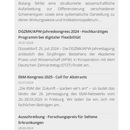
Bislang fehlte eine strukturierte wissenschaftliche
Aufarbeitung zur Differenzierung verschiedener
Schienentypen sowie eine systematische Darstellung zu
deren Wirkungsweise und Indikationsspektrum....
DGZMK/APW-Jahreskongress 2024 - Hochkarätiges
Programm bei digitaler Flexibilität
25.07.2024
Düsseldorf, 25. Juli 2024 – Die DGZMK/APW-Jahrestagung
anlässlich des 50-jährigen Bestehens der Akademie
Praxis und Wissenschaft (APW) in Kooperation mit dem
Deutschen Zahnärztetag (DTZT) findet am...
EbM-Kongress 2025 - Call for Abstracts
02.07.2024
„Die EbM der Zukunft – packen wir’s an!“ – so lautet das
Motto der 26. Jahrestagung des EbM-Netzwerks vom
26.-28.03.2025 in Freiburg. Wir laden Sie ein, sich mit
fachlichen Beiträgen am...
Ausschreibung - Forschungspreis für Seltene
Erkrankungen
28.06.2024