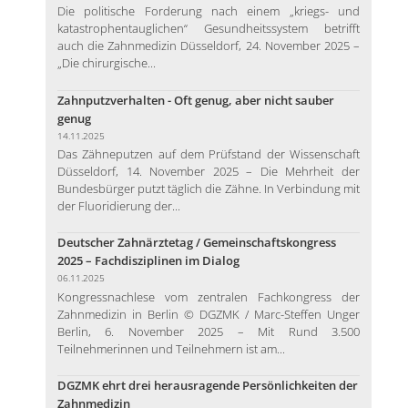
Die politische Forderung nach einem „kriegs- und
katastrophentauglichen“ Gesundheitssystem betrifft
auch die Zahnmedizin Düsseldorf, 24. November 2025 –
„Die chirurgische...
Zahnputzverhalten - Oft genug, aber nicht sauber
genug
14.11.2025
Das Zähneputzen auf dem Prüfstand der Wissenschaft
Düsseldorf, 14. November 2025 – Die Mehrheit der
Bundesbürger putzt täglich die Zähne. In Verbindung mit
der Fluoridierung der...
Deutscher Zahnärztetag / Gemeinschaftskongress
2025 – Fachdisziplinen im Dialog
06.11.2025
Kongressnachlese vom zentralen Fachkongress der
Zahnmedizin in Berlin © DGZMK / Marc-Steffen Unger
Berlin, 6. November 2025 – Mit Rund 3.500
Teilnehmerinnen und Teilnehmern ist am...
DGZMK ehrt drei herausragende Persönlichkeiten der
Zahnmedizin