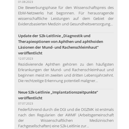
01.08.2023
Die Bewerbungsphase für den Wissenschaftspreis des
EbM-Netzwerks hat begonnen. Für herausragende
wissenschaftliche Leistungen auf dem Gebiet der
Evidenzbasierten Medizin und Gesundheitsversorgung...
Update der S2k-Leitlinie „Diagnostik und
Therapieoptionen von Aphthen und aphthoiden
Läsionen der Mund- und Rachenschleimhaut“
veröffentlicht
12.07.2023
Rezidivierende Aphthen gehören zu den häufigsten
Erkrankungen der Mund- und Rachenschleimhaut und
beginnen meist im zweiten und dritten Lebensjahrzehnt.
Die rechtzeitige Erkennung potentiell maligner...
Neue S2k-Leitlinie „Implantationszeitpunkte“
veröffentlicht
07.07.2023
Federführend durch die DGI und die DGZMK ist erstmals
nach den Regularien der AWMF (Arbeitsgemeinschaft
der Wissenschaftlichen Medizinischen
Fachgesellschaften) eine S2k-Leitlinie zur...