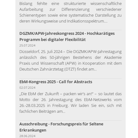
Bislang fehlte eine strukturierte wissenschaftliche
Aufarbeitung zur Differenzierung verschiedener
Schienentypen sowie eine systematische Darstellung zu
deren Wirkungsweise und Indikationsspektrum....
DGZMK/APW-Jahreskongress 2024 - Hochkarätiges
Programm bei digitaler Flexibilität
25.07.2024
Düsseldorf, 25. Juli 2024 – Die DGZMK/APW-Jahrestagung
anlässlich des 50-jährigen Bestehens der Akademie
Praxis und Wissenschaft (APW) in Kooperation mit dem
Deutschen Zahnärztetag (DTZT) findet am...
EbM-Kongress 2025 - Call for Abstracts
02.07.2024
„Die EbM der Zukunft – packen wir’s an!“ – so lautet das
Motto der 26. Jahrestagung des EbM-Netzwerks vom
26.-28.03.2025 in Freiburg. Wir laden Sie ein, sich mit
fachlichen Beiträgen am...
Ausschreibung - Forschungspreis für Seltene
Erkrankungen
28.06.2024