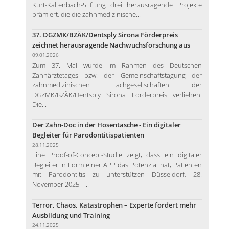
Kurt-Kaltenbach-Stiftung drei herausragende Projekte
prämiert, die die zahnmedizinische...
37. DGZMK/BZÄK/Dentsply Sirona Förderpreis
zeichnet herausragende Nachwuchsforschung aus
09.01.2026
Zum 37. Mal wurde im Rahmen des Deutschen
Zahnärztetages bzw. der Gemeinschaftstagung der
zahnmedizinischen Fachgesellschaften der
DGZMK/BZÄK/Dentsply Sirona Förderpreis verliehen.
Die...
Der Zahn-Doc in der Hosentasche - Ein digitaler
Begleiter für Parodontitispatienten
28.11.2025
Eine Proof-of-Concept-Studie zeigt, dass ein digitaler
Begleiter in Form einer APP das Potenzial hat, Patienten
mit Parodontitis zu unterstützen Düsseldorf, 28.
November 2025 –...
Terror, Chaos, Katastrophen – Experte fordert mehr
Ausbildung und Training
24.11.2025