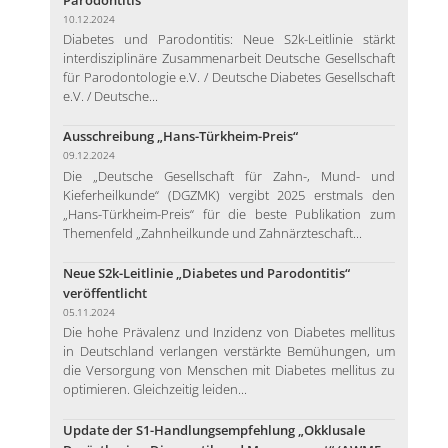
10.12.2024
Diabetes und Parodontitis: Neue S2k-Leitlinie stärkt
interdisziplinäre Zusammenarbeit Deutsche Gesellschaft
für Parodontologie e.V. / Deutsche Diabetes Gesellschaft
e.V. / Deutsche...
Ausschreibung „Hans-Türkheim-Preis“
09.12.2024
Die „Deutsche Gesellschaft für Zahn-, Mund- und
Kieferheilkunde“ (DGZMK) vergibt 2025 erstmals den
„Hans-Türkheim-Preis“ für die beste Publikation zum
Themenfeld „Zahnheilkunde und Zahnärzteschaft...
Neue S2k-Leitlinie „Diabetes und Parodontitis“
veröffentlicht
05.11.2024
Die hohe Prävalenz und Inzidenz von Diabetes mellitus
in Deutschland verlangen verstärkte Bemühungen, um
die Versorgung von Menschen mit Diabetes mellitus zu
optimieren. Gleichzeitig leiden...
Update der S1-Handlungsempfehlung „Okklusale