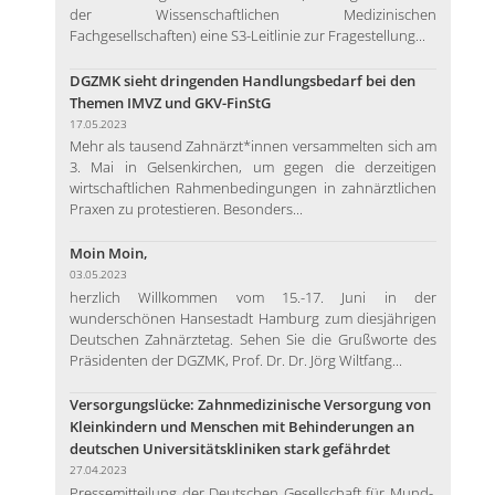
der Wissenschaftlichen Medizinischen
Fachgesellschaften) eine S3-Leitlinie zur Fragestellung...
DGZMK sieht dringenden Handlungsbedarf bei den
Themen IMVZ und GKV-FinStG
17.05.2023
Mehr als tausend Zahnärzt*innen versammelten sich am
3. Mai in Gelsenkirchen, um gegen die derzeitigen
wirtschaftlichen Rahmenbedingungen in zahnärztlichen
Praxen zu protestieren. Besonders...
Moin Moin,
03.05.2023
herzlich Willkommen vom 15.-17. Juni in der
wunderschönen Hansestadt Hamburg zum diesjährigen
Deutschen Zahnärztetag. Sehen Sie die Grußworte des
Präsidenten der DGZMK, Prof. Dr. Dr. Jörg Wiltfang...
Versorgungslücke: Zahnmedizinische Versorgung von
Kleinkindern und Menschen mit Behinderungen an
deutschen Universitätskliniken stark gefährdet
27.04.2023
Pressemitteilung der Deutschen Gesellschaft für Mund-,