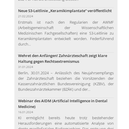
Neue S3-Leitlinie „Keramikimplantate“ veröffentlicht
21.02.2024
Erstmals ist nach den Regularien der AWMF
(Arbeitsgemeinschaft der Wissenschaftlichen
Medizinischen Fachgesellschaften) eine S3-Leitlinie zu
Keramikimplantaten entwickelt worden. Federführend
durch...
Wehret den Anfängen! Zahnärzteschaft zeigt klare
Haltung gegen Rechtsextremismus
31.01.2024
Berlin, 30.01.2024 – Anlässlich des Neujahrsempfangs
der Zahnärzteschaft beziehen die Vorsitzenden der
Kassenzahnärztlichen Bundesvereinigung (KZBV), der
Bundeszahnärztekammer (BZÄK) und der...
Webinar des AIDM (Artificial Intelligence in Dental
Medicine)
16.01.2024
KI ermöglicht bereits heute trotz bestehender
Herausforderungen eine automatisierte Analyse von
dento-maxillofazialen Radiographien. Das erste von drei