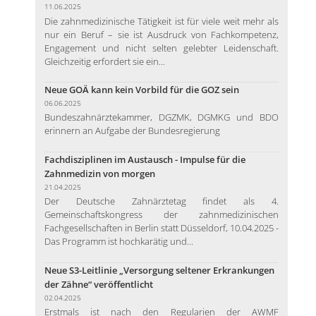
11.06.2025
Die zahnmedizinische Tätigkeit ist für viele weit mehr als
nur ein Beruf – sie ist Ausdruck von Fachkompetenz,
Engagement und nicht selten gelebter Leidenschaft.
Gleichzeitig erfordert sie ein...
Neue GOÄ kann kein Vorbild für die GOZ sein
06.06.2025
Bundeszahnärztekammer, DGZMK, DGMKG und BDO
erinnern an Aufgabe der Bundesregierung
Fachdisziplinen im Austausch - Impulse für die
Zahnmedizin von morgen
21.04.2025
Der Deutsche Zahnärztetag findet als 4.
Gemeinschaftskongress der zahnmedizinischen
Fachgesellschaften in Berlin statt Düsseldorf, 10.04.2025 -
Das Programm ist hochkarätig und...
Neue S3-Leitlinie „Versorgung seltener Erkrankungen
der Zähne“ veröffentlicht
02.04.2025
Erstmals ist nach den Regularien der AWMF