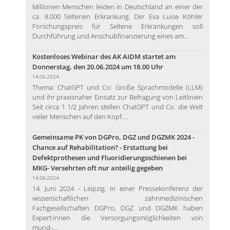
Millionen Menschen leiden in Deutschland an einer der
ca. 8.000 Seltenen Erkrankung. Der Eva Luise Köhler
Forschungspreis für Seltene Erkrankungen soll
Durchführung und Anschubfinanzierung eines am...
Kostenloses Webinar des AK AIDM startet am
Donnerstag, den 20.06.2024 um 18.00 Uhr
14.06.2024
Thema: ChatGPT und Co: Große Sprachmodelle (LLM)
und ihr praxisnaher Einsatz zur Befragung von Leitlinien
Seit circa 1 1/2 Jahren stellen ChatGPT und Co. die Welt
vieler Menschen auf den Kopf....
Gemeinsame PK von DGPro, DGZ und DGZMK 2024 -
Chance auf Rehabilitation? - Erstattung bei
Defektprothesen und Fluoridierungsschienen bei
MKG- Versehrten oft nur anteilig gegeben
14.06.2024
14. Juni 2024 - Leipzig. In einer Pressekonferenz der
wissenschaftlichen zahnmedizinischen
Fachgesellschaften DGPro, DGZ und DGZMK haben
Expert:innen die Versorgungsmöglichkeiten von
mund-,...