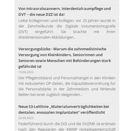
Von Intraoralscannern, Interdentalraumpflege und
DVT − die neue DZZ ist da!
Liebe Kolleginnen und Kollegen, vor 25 Jahren wurde in
der Zahnheilkunde die Digitale Volumentomografie
(DVT) eingeführt. Sie brachte mit ihren
dreidimensionalen Abbildungen...
Versorgungslücke - Warum die zahnmedizinische
Versorgung von Kleinkindern, Seniorinnen und
Senioren sowie Menschen mit Behinderungen stark
gefährdet ist
15.06.2023
Der Pflegenotstand und Personalmangel in den Kliniken
mit reduzierten OP-Zeiten, die Kapazitätsverordnung für
die Personalstärke in der Zahnmedizin und fehlende
Betten bei einer zugleich steigenden...
Neue S3-Leitlinie „Materialunverträglichkeiten bei
dentalen, enossalen Implantaten“ veröffentlicht
22.05.2023
Federführend durch die DGI und die DGZMK ist erstmals
nach den Regularien der AWMF (Arbeitsgemeinschaft