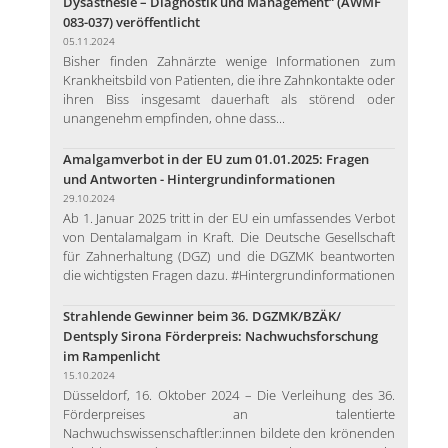
Dysästhesie – Diagnostik und Management“ (AWMF
083-037) veröffentlicht
05.11.2024
Bisher finden Zahnärzte wenige Informationen zum
Krankheitsbild von Patienten, die ihre Zahnkontakte oder
ihren Biss insgesamt dauerhaft als störend oder
unangenehm empfinden, ohne dass...
Amalgamverbot in der EU zum 01.01.2025: Fragen
und Antworten - Hintergrundinformationen
29.10.2024
Ab 1. Januar 2025 tritt in der EU ein umfassendes Verbot
von Dentalamalgam in Kraft. Die Deutsche Gesellschaft
für Zahnerhaltung (DGZ) und die DGZMK beantworten
die wichtigsten Fragen dazu. #Hintergrundinformationen
Strahlende Gewinner beim 36. DGZMK/BZÄK/
Dentsply Sirona Förderpreis: Nachwuchsforschung
im Rampenlicht
15.10.2024
Düsseldorf, 16. Oktober 2024 – Die Verleihung des 36.
Förderpreises an talentierte
Nachwuchswissenschaftler:innen bildete den krönenden