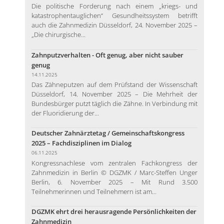
Die politische Forderung nach einem „kriegs- und
katastrophentauglichen“ Gesundheitssystem betrifft
auch die Zahnmedizin Düsseldorf, 24. November 2025 –
„Die chirurgische...
Zahnputzverhalten - Oft genug, aber nicht sauber
genug
14.11.2025
Das Zähneputzen auf dem Prüfstand der Wissenschaft
Düsseldorf, 14. November 2025 – Die Mehrheit der
Bundesbürger putzt täglich die Zähne. In Verbindung mit
der Fluoridierung der...
Deutscher Zahnärztetag / Gemeinschaftskongress
2025 – Fachdisziplinen im Dialog
06.11.2025
Kongressnachlese vom zentralen Fachkongress der
Zahnmedizin in Berlin © DGZMK / Marc-Steffen Unger
Berlin, 6. November 2025 – Mit Rund 3.500
Teilnehmerinnen und Teilnehmern ist am...
DGZMK ehrt drei herausragende Persönlichkeiten der
Zahnmedizin