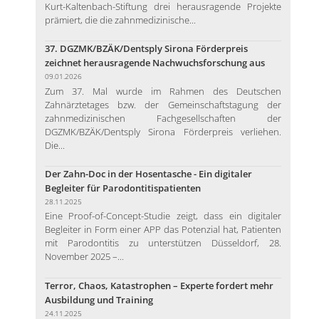
Kurt-Kaltenbach-Stiftung drei herausragende Projekte
prämiert, die die zahnmedizinische...
37. DGZMK/BZÄK/Dentsply Sirona Förderpreis
zeichnet herausragende Nachwuchsforschung aus
09.01.2026
Zum 37. Mal wurde im Rahmen des Deutschen
Zahnärztetages bzw. der Gemeinschaftstagung der
zahnmedizinischen Fachgesellschaften der
DGZMK/BZÄK/Dentsply Sirona Förderpreis verliehen.
Die...
Der Zahn-Doc in der Hosentasche - Ein digitaler
Begleiter für Parodontitispatienten
28.11.2025
Eine Proof-of-Concept-Studie zeigt, dass ein digitaler
Begleiter in Form einer APP das Potenzial hat, Patienten
mit Parodontitis zu unterstützen Düsseldorf, 28.
November 2025 –...
Terror, Chaos, Katastrophen – Experte fordert mehr
Ausbildung und Training
24.11.2025