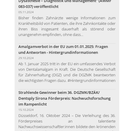
Dysästhesie – Diagnostik und Management“ (AWMF
083-037) veröffentlicht
05.11.2024
Bisher finden Zahnärzte wenige Informationen zum
Krankheitsbild von Patienten, die ihre Zahnkontakte oder
ihren Biss insgesamt dauerhaft als störend oder
unangenehm empfinden, ohne dass...
Amalgamverbot in der EU zum 01.01.2025: Fragen
und Antworten - Hintergrundinformationen
29.10.2024
Ab 1. Januar 2025 tritt in der EU ein umfassendes Verbot
von Dentalamalgam in Kraft. Die Deutsche Gesellschaft
für Zahnerhaltung (DGZ) und die DGZMK beantworten
die wichtigsten Fragen dazu. #Hintergrundinformationen
Strahlende Gewinner beim 36. DGZMK/BZÄK/
Dentsply Sirona Förderpreis: Nachwuchsforschung
im Rampenlicht
15.10.2024
Düsseldorf, 16. Oktober 2024 – Die Verleihung des 36.
Förderpreises an talentierte
Nachwuchswissenschaftler:innen bildete den krönenden