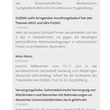
der Wissenschaftlichen Medizinischen
Fachgesellschaften) eine S3-Leitlinie zur Fragestellung...
DGZMK sieht dringenden Handlungsbedarf bei den
Themen IMVZ und GKV-FinStG
17.05.2023
Mehr als tausend Zahnärzt*innen versammelten sich am
3. Mai in Gelsenkirchen, um gegen die derzeitigen
wirtschaftlichen Rahmenbedingungen in zahnärztlichen
Praxen zu protestieren. Besonders...
Moin Moin,
03.05.2023
herzlich Willkommen vom 15.-17. Juni in der
wunderschönen Hansestadt Hamburg zum diesjährigen
Deutschen Zahnärztetag. Sehen Sie die Grußworte des
Präsidenten der DGZMK, Prof. Dr. Dr. Jörg Wiltfang...
Versorgungslücke: Zahnmedizinische Versorgung von
Kleinkindern und Menschen mit Behinderungen an
deutschen Universitätskliniken stark gefährdet
27.04.2023
Pressemitteilung der Deutschen Gesellschaft für Mund-,