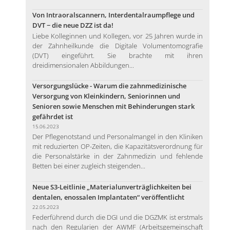
Von Intraoralscannern, Interdentalraumpflege und
DVT − die neue DZZ ist da!
Liebe Kolleginnen und Kollegen, vor 25 Jahren wurde in
der Zahnheilkunde die Digitale Volumentomografie
(DVT) eingeführt. Sie brachte mit ihren
dreidimensionalen Abbildungen...
Versorgungslücke - Warum die zahnmedizinische
Versorgung von Kleinkindern, Seniorinnen und
Senioren sowie Menschen mit Behinderungen stark
gefährdet ist
15.06.2023
Der Pflegenotstand und Personalmangel in den Kliniken
mit reduzierten OP-Zeiten, die Kapazitätsverordnung für
die Personalstärke in der Zahnmedizin und fehlende
Betten bei einer zugleich steigenden...
Neue S3-Leitlinie „Materialunverträglichkeiten bei
dentalen, enossalen Implantaten“ veröffentlicht
22.05.2023
Federführend durch die DGI und die DGZMK ist erstmals
nach den Regularien der AWMF (Arbeitsgemeinschaft