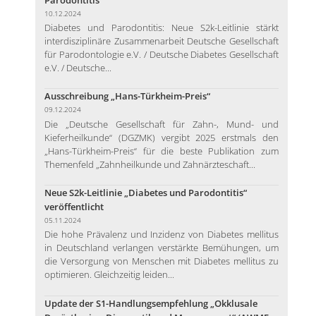
10.12.2024
Diabetes und Parodontitis: Neue S2k-Leitlinie stärkt
interdisziplinäre Zusammenarbeit Deutsche Gesellschaft
für Parodontologie e.V. / Deutsche Diabetes Gesellschaft
e.V. / Deutsche...
Ausschreibung „Hans-Türkheim-Preis“
09.12.2024
Die „Deutsche Gesellschaft für Zahn-, Mund- und
Kieferheilkunde“ (DGZMK) vergibt 2025 erstmals den
„Hans-Türkheim-Preis“ für die beste Publikation zum
Themenfeld „Zahnheilkunde und Zahnärzteschaft...
Neue S2k-Leitlinie „Diabetes und Parodontitis“
veröffentlicht
05.11.2024
Die hohe Prävalenz und Inzidenz von Diabetes mellitus
in Deutschland verlangen verstärkte Bemühungen, um
die Versorgung von Menschen mit Diabetes mellitus zu
optimieren. Gleichzeitig leiden...
Update der S1-Handlungsempfehlung „Okklusale