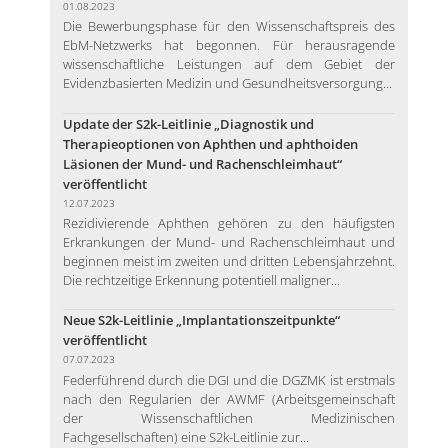
01.08.2023
Die Bewerbungsphase für den Wissenschaftspreis des
EbM-Netzwerks hat begonnen. Für herausragende
wissenschaftliche Leistungen auf dem Gebiet der
Evidenzbasierten Medizin und Gesundheitsversorgung...
Update der S2k-Leitlinie „Diagnostik und
Therapieoptionen von Aphthen und aphthoiden
Läsionen der Mund- und Rachenschleimhaut“
veröffentlicht
12.07.2023
Rezidivierende Aphthen gehören zu den häufigsten
Erkrankungen der Mund- und Rachenschleimhaut und
beginnen meist im zweiten und dritten Lebensjahrzehnt.
Die rechtzeitige Erkennung potentiell maligner...
Neue S2k-Leitlinie „Implantationszeitpunkte“
veröffentlicht
07.07.2023
Federführend durch die DGI und die DGZMK ist erstmals
nach den Regularien der AWMF (Arbeitsgemeinschaft
der Wissenschaftlichen Medizinischen
Fachgesellschaften) eine S2k-Leitlinie zur...