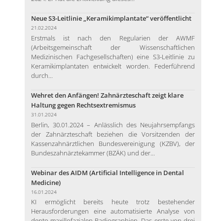
Neue S3-Leitlinie „Keramikimplantate“ veröffentlicht
21.02.2024
Erstmals ist nach den Regularien der AWMF
(Arbeitsgemeinschaft der Wissenschaftlichen
Medizinischen Fachgesellschaften) eine S3-Leitlinie zu
Keramikimplantaten entwickelt worden. Federführend
durch...
Wehret den Anfängen! Zahnärzteschaft zeigt klare
Haltung gegen Rechtsextremismus
31.01.2024
Berlin, 30.01.2024 – Anlässlich des Neujahrsempfangs
der Zahnärzteschaft beziehen die Vorsitzenden der
Kassenzahnärztlichen Bundesvereinigung (KZBV), der
Bundeszahnärztekammer (BZÄK) und der...
Webinar des AIDM (Artificial Intelligence in Dental
Medicine)
16.01.2024
KI ermöglicht bereits heute trotz bestehender
Herausforderungen eine automatisierte Analyse von
dento-maxillofazialen Radiographien. Das erste von drei