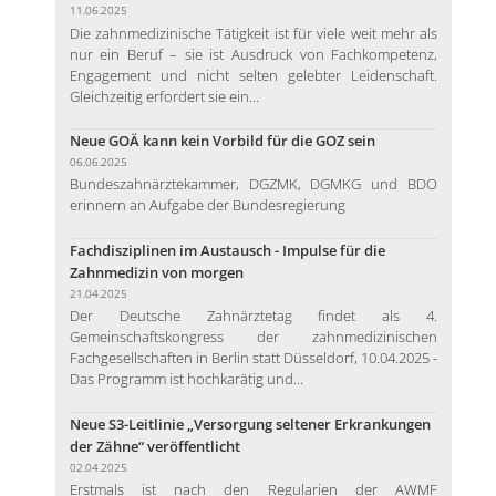
11.06.2025
Die zahnmedizinische Tätigkeit ist für viele weit mehr als
nur ein Beruf – sie ist Ausdruck von Fachkompetenz,
Engagement und nicht selten gelebter Leidenschaft.
Gleichzeitig erfordert sie ein...
Neue GOÄ kann kein Vorbild für die GOZ sein
06.06.2025
Bundeszahnärztekammer, DGZMK, DGMKG und BDO
erinnern an Aufgabe der Bundesregierung
Fachdisziplinen im Austausch - Impulse für die
Zahnmedizin von morgen
21.04.2025
Der Deutsche Zahnärztetag findet als 4.
Gemeinschaftskongress der zahnmedizinischen
Fachgesellschaften in Berlin statt Düsseldorf, 10.04.2025 -
Das Programm ist hochkarätig und...
Neue S3-Leitlinie „Versorgung seltener Erkrankungen
der Zähne“ veröffentlicht
02.04.2025
Erstmals ist nach den Regularien der AWMF