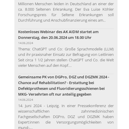
Millionen Menschen leiden in Deutschland an einer der
ca. 8.000 Seltenen Erkrankung. Der Eva Luise Köhler
Forschungspreis für Seltene Erkrankungen soll
Durchführung und Anschubfinanzierung eines am...
Kostenloses Webinar des AK AIDM startet am
Donnerstag, den 20.06.2024 um 18.00 Uhr
14.06.2024
Thema: ChatGPT und Co: Große Sprachmodelle (LLM)
und ihr praxisnaher Einsatz zur Befragung von Leitlinien
Seit circa 1 1/2 Jahren stellen ChatGPT und Co. die Welt
vieler Menschen auf den Kopf....
Gemeinsame PK von DGPro, DGZ und DGZMK 2024 -
Chance auf Rehabilitation? - Erstattung bei
Defektprothesen und Fluoridierungsschienen bei
MKG- Versehrten oft nur anteilig gegeben
14.06.2024
14. Juni 2024 - Leipzig. In einer Pressekonferenz der
wissenschaftlichen zahnmedizinischen
Fachgesellschaften DGPro, DGZ und DGZMK haben
Expert:innen die Versorgungsmöglichkeiten von
mund-,...