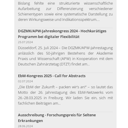
Bislang fehlte eine strukturierte wissenschaftliche
Aufarbeitung zur Differenzierung verschiedener
Schienentypen sowie eine systematische Darstellung zu
deren Wirkungsweise und Indikationsspektrum....
DGZMK/APW-Jahreskongress 2024 - Hochkarätiges
Programm bei digitaler Flexibilität
25.07.2024
Düsseldorf, 25. Juli 2024 – Die DGZMK/APW-Jahrestagung
anlässlich des 50-jährigen Bestehens der Akademie
Praxis und Wissenschaft (APW) in Kooperation mit dem
Deutschen Zahnärztetag (DTZT) findet am...
EbM-Kongress 2025 - Call for Abstracts
02.07.2024
„Die EbM der Zukunft – packen wir’s an!“ – so lautet das
Motto der 26. Jahrestagung des EbM-Netzwerks vom
26.-28.03.2025 in Freiburg. Wir laden Sie ein, sich mit
fachlichen Beiträgen am...
Ausschreibung - Forschungspreis für Seltene
Erkrankungen
28.06.2024