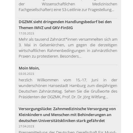
der Wissenschaftlichen Medizinischen
Fachgesellschaften) eine S3-Leitlinie zur Fragestellung...
DGZMK sieht dringenden Handlungsbedarf bei den
Themen IMVZ und GKV-FinStG
17.05.2023
Mehr als tausend Zahnärzt*innen versammelten sich am
3. Mai in Gelsenkirchen, um gegen die derzeitigen
wirtschaftlichen Rahmenbedingungen in zahnärztlichen
Praxen zu protestieren. Besonders...
Moin Moin,
03.05.2023
herzlich Willkommen vom 15.-17. Juni in der
wunderschönen Hansestadt Hamburg zum diesjährigen
Deutschen Zahnärztetag. Sehen Sie die Grußworte des
Präsidenten der DGZMK, Prof. Dr. Dr. Jörg Wiltfang...
Versorgungslücke: Zahnmedizinische Versorgung von
Kleinkindern und Menschen mit Behinderungen an
deutschen Universitätskliniken stark gefährdet
27.04.2023
Pressemitteilung der Deutschen Gesellschaft für Mund-,