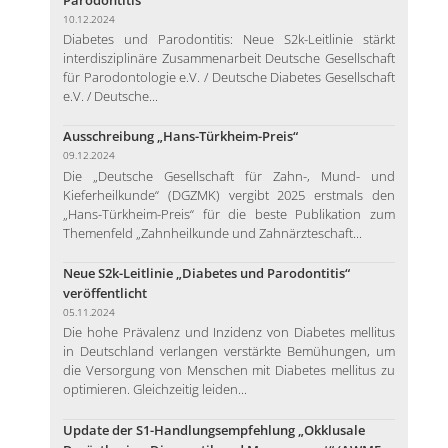
10.12.2024
Diabetes und Parodontitis: Neue S2k-Leitlinie stärkt
interdisziplinäre Zusammenarbeit Deutsche Gesellschaft
für Parodontologie e.V. / Deutsche Diabetes Gesellschaft
e.V. / Deutsche...
Ausschreibung „Hans-Türkheim-Preis“
09.12.2024
Die „Deutsche Gesellschaft für Zahn-, Mund- und
Kieferheilkunde“ (DGZMK) vergibt 2025 erstmals den
„Hans-Türkheim-Preis“ für die beste Publikation zum
Themenfeld „Zahnheilkunde und Zahnärzteschaft...
Neue S2k-Leitlinie „Diabetes und Parodontitis“
veröffentlicht
05.11.2024
Die hohe Prävalenz und Inzidenz von Diabetes mellitus
in Deutschland verlangen verstärkte Bemühungen, um
die Versorgung von Menschen mit Diabetes mellitus zu
optimieren. Gleichzeitig leiden...
Update der S1-Handlungsempfehlung „Okklusale