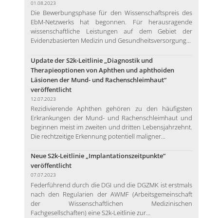
01.08.2023
Die Bewerbungsphase für den Wissenschaftspreis des
EbM-Netzwerks hat begonnen. Für herausragende
wissenschaftliche Leistungen auf dem Gebiet der
Evidenzbasierten Medizin und Gesundheitsversorgung...
Update der S2k-Leitlinie „Diagnostik und
Therapieoptionen von Aphthen und aphthoiden
Läsionen der Mund- und Rachenschleimhaut“
veröffentlicht
12.07.2023
Rezidivierende Aphthen gehören zu den häufigsten
Erkrankungen der Mund- und Rachenschleimhaut und
beginnen meist im zweiten und dritten Lebensjahrzehnt.
Die rechtzeitige Erkennung potentiell maligner...
Neue S2k-Leitlinie „Implantationszeitpunkte“
veröffentlicht
07.07.2023
Federführend durch die DGI und die DGZMK ist erstmals
nach den Regularien der AWMF (Arbeitsgemeinschaft
der Wissenschaftlichen Medizinischen
Fachgesellschaften) eine S2k-Leitlinie zur...