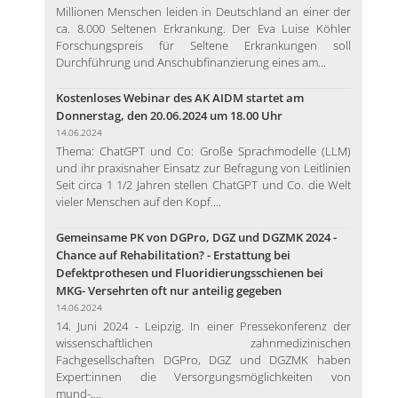
Millionen Menschen leiden in Deutschland an einer der
ca. 8.000 Seltenen Erkrankung. Der Eva Luise Köhler
Forschungspreis für Seltene Erkrankungen soll
Durchführung und Anschubfinanzierung eines am...
Kostenloses Webinar des AK AIDM startet am
Donnerstag, den 20.06.2024 um 18.00 Uhr
14.06.2024
Thema: ChatGPT und Co: Große Sprachmodelle (LLM)
und ihr praxisnaher Einsatz zur Befragung von Leitlinien
Seit circa 1 1/2 Jahren stellen ChatGPT und Co. die Welt
vieler Menschen auf den Kopf....
Gemeinsame PK von DGPro, DGZ und DGZMK 2024 -
Chance auf Rehabilitation? - Erstattung bei
Defektprothesen und Fluoridierungsschienen bei
MKG- Versehrten oft nur anteilig gegeben
14.06.2024
14. Juni 2024 - Leipzig. In einer Pressekonferenz der
wissenschaftlichen zahnmedizinischen
Fachgesellschaften DGPro, DGZ und DGZMK haben
Expert:innen die Versorgungsmöglichkeiten von
mund-,...