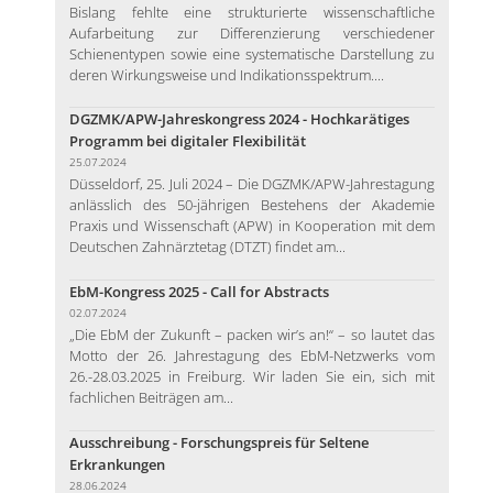
Bislang fehlte eine strukturierte wissenschaftliche
Aufarbeitung zur Differenzierung verschiedener
Schienentypen sowie eine systematische Darstellung zu
deren Wirkungsweise und Indikationsspektrum....
DGZMK/APW-Jahreskongress 2024 - Hochkarätiges
Programm bei digitaler Flexibilität
25.07.2024
Düsseldorf, 25. Juli 2024 – Die DGZMK/APW-Jahrestagung
anlässlich des 50-jährigen Bestehens der Akademie
Praxis und Wissenschaft (APW) in Kooperation mit dem
Deutschen Zahnärztetag (DTZT) findet am...
EbM-Kongress 2025 - Call for Abstracts
02.07.2024
„Die EbM der Zukunft – packen wir’s an!“ – so lautet das
Motto der 26. Jahrestagung des EbM-Netzwerks vom
26.-28.03.2025 in Freiburg. Wir laden Sie ein, sich mit
fachlichen Beiträgen am...
Ausschreibung - Forschungspreis für Seltene
Erkrankungen
28.06.2024