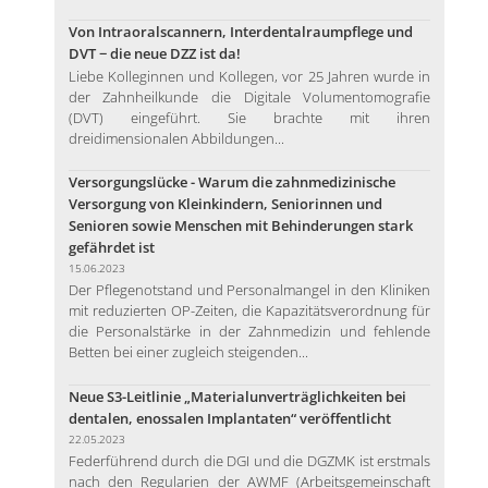
Von Intraoralscannern, Interdentalraumpflege und
DVT − die neue DZZ ist da!
Liebe Kolleginnen und Kollegen, vor 25 Jahren wurde in
der Zahnheilkunde die Digitale Volumentomografie
(DVT) eingeführt. Sie brachte mit ihren
dreidimensionalen Abbildungen...
Versorgungslücke - Warum die zahnmedizinische
Versorgung von Kleinkindern, Seniorinnen und
Senioren sowie Menschen mit Behinderungen stark
gefährdet ist
15.06.2023
Der Pflegenotstand und Personalmangel in den Kliniken
mit reduzierten OP-Zeiten, die Kapazitätsverordnung für
die Personalstärke in der Zahnmedizin und fehlende
Betten bei einer zugleich steigenden...
Neue S3-Leitlinie „Materialunverträglichkeiten bei
dentalen, enossalen Implantaten“ veröffentlicht
22.05.2023
Federführend durch die DGI und die DGZMK ist erstmals
nach den Regularien der AWMF (Arbeitsgemeinschaft