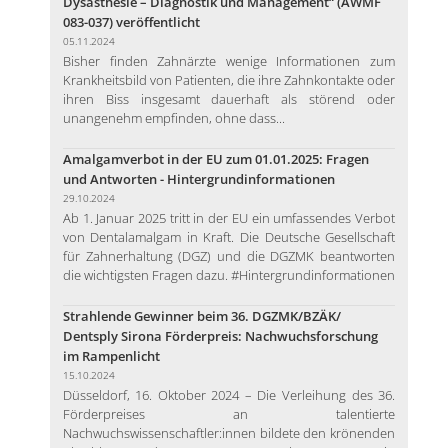
Dysästhesie – Diagnostik und Management“ (AWMF
083-037) veröffentlicht
05.11.2024
Bisher finden Zahnärzte wenige Informationen zum
Krankheitsbild von Patienten, die ihre Zahnkontakte oder
ihren Biss insgesamt dauerhaft als störend oder
unangenehm empfinden, ohne dass...
Amalgamverbot in der EU zum 01.01.2025: Fragen
und Antworten - Hintergrundinformationen
29.10.2024
Ab 1. Januar 2025 tritt in der EU ein umfassendes Verbot
von Dentalamalgam in Kraft. Die Deutsche Gesellschaft
für Zahnerhaltung (DGZ) und die DGZMK beantworten
die wichtigsten Fragen dazu. #Hintergrundinformationen
Strahlende Gewinner beim 36. DGZMK/BZÄK/
Dentsply Sirona Förderpreis: Nachwuchsforschung
im Rampenlicht
15.10.2024
Düsseldorf, 16. Oktober 2024 – Die Verleihung des 36.
Förderpreises an talentierte
Nachwuchswissenschaftler:innen bildete den krönenden