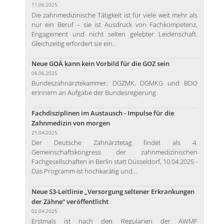
11.06.2025
Die zahnmedizinische Tätigkeit ist für viele weit mehr als
nur ein Beruf – sie ist Ausdruck von Fachkompetenz,
Engagement und nicht selten gelebter Leidenschaft.
Gleichzeitig erfordert sie ein...
Neue GOÄ kann kein Vorbild für die GOZ sein
06.06.2025
Bundeszahnärztekammer, DGZMK, DGMKG und BDO
erinnern an Aufgabe der Bundesregierung
Fachdisziplinen im Austausch - Impulse für die
Zahnmedizin von morgen
21.04.2025
Der Deutsche Zahnärztetag findet als 4.
Gemeinschaftskongress der zahnmedizinischen
Fachgesellschaften in Berlin statt Düsseldorf, 10.04.2025 -
Das Programm ist hochkarätig und...
Neue S3-Leitlinie „Versorgung seltener Erkrankungen
der Zähne“ veröffentlicht
02.04.2025
Erstmals ist nach den Regularien der AWMF