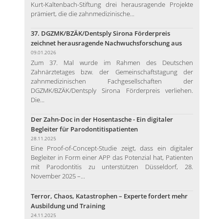
Kurt-Kaltenbach-Stiftung drei herausragende Projekte
prämiert, die die zahnmedizinische...
37. DGZMK/BZÄK/Dentsply Sirona Förderpreis
zeichnet herausragende Nachwuchsforschung aus
09.01.2026
Zum 37. Mal wurde im Rahmen des Deutschen
Zahnärztetages bzw. der Gemeinschaftstagung der
zahnmedizinischen Fachgesellschaften der
DGZMK/BZÄK/Dentsply Sirona Förderpreis verliehen.
Die...
Der Zahn-Doc in der Hosentasche - Ein digitaler
Begleiter für Parodontitispatienten
28.11.2025
Eine Proof-of-Concept-Studie zeigt, dass ein digitaler
Begleiter in Form einer APP das Potenzial hat, Patienten
mit Parodontitis zu unterstützen Düsseldorf, 28.
November 2025 –...
Terror, Chaos, Katastrophen – Experte fordert mehr
Ausbildung und Training
24.11.2025