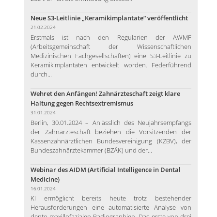
Neue S3-Leitlinie „Keramikimplantate“ veröffentlicht
21.02.2024
Erstmals ist nach den Regularien der AWMF
(Arbeitsgemeinschaft der Wissenschaftlichen
Medizinischen Fachgesellschaften) eine S3-Leitlinie zu
Keramikimplantaten entwickelt worden. Federführend
durch...
Wehret den Anfängen! Zahnärzteschaft zeigt klare
Haltung gegen Rechtsextremismus
31.01.2024
Berlin, 30.01.2024 – Anlässlich des Neujahrsempfangs
der Zahnärzteschaft beziehen die Vorsitzenden der
Kassenzahnärztlichen Bundesvereinigung (KZBV), der
Bundeszahnärztekammer (BZÄK) und der...
Webinar des AIDM (Artificial Intelligence in Dental
Medicine)
16.01.2024
KI ermöglicht bereits heute trotz bestehender
Herausforderungen eine automatisierte Analyse von
dento-maxillofazialen Radiographien. Das erste von drei