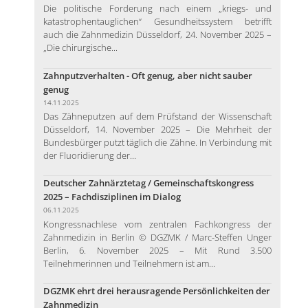
Die politische Forderung nach einem „kriegs- und
katastrophentauglichen“ Gesundheitssystem betrifft
auch die Zahnmedizin Düsseldorf, 24. November 2025 –
„Die chirurgische...
Zahnputzverhalten - Oft genug, aber nicht sauber
genug
14.11.2025
Das Zähneputzen auf dem Prüfstand der Wissenschaft
Düsseldorf, 14. November 2025 – Die Mehrheit der
Bundesbürger putzt täglich die Zähne. In Verbindung mit
der Fluoridierung der...
Deutscher Zahnärztetag / Gemeinschaftskongress
2025 – Fachdisziplinen im Dialog
06.11.2025
Kongressnachlese vom zentralen Fachkongress der
Zahnmedizin in Berlin © DGZMK / Marc-Steffen Unger
Berlin, 6. November 2025 – Mit Rund 3.500
Teilnehmerinnen und Teilnehmern ist am...
DGZMK ehrt drei herausragende Persönlichkeiten der
Zahnmedizin