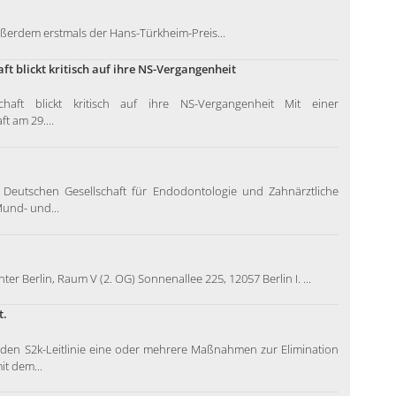
ßerdem erstmals der Hans-Türkheim-Preis...
 blickt kritisch auf ihre NS-Vergangenheit
haft blickt kritisch auf ihre NS-Vergangenheit Mit einer
t am 29....
 Deutschen Gesellschaft für Endodontologie und Zahnärztliche
Mund- und...
r Berlin, Raum V (2. OG) Sonnenallee 225, 12057 Berlin I. ...
t.
nden S2k-Leitlinie eine oder mehrere Maßnahmen zur Elimination
t dem...