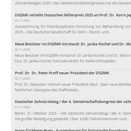
Zahnärztetages 2025 / des Gemeinschaftskongresses hat die Deutsch
DGZMK verleiht Deutschen Millerpreis 2025 an Prof. Dr. Karin J
03.11.2025
Auszeichnung für interdisziplinäre Forschung zur Behandlung von
2025 – Die Deutsche Gesellschaft für Zahn-, Mund- und...
Neue Beisitzer im DGZMK-Vorstand: Dr. Janka Kochel und Dr. Mar
02.11.2025
Neue Beisitzer im DGZMK-Vorstand: Dr. Janka Kochel und Dr. Marco St
Doz. Dr. Janka Kochel, Fachzahnärztin für Kieferorthopädie...
Prof. Dr. Dr. Peter Proff neuer Präsident der DGZMK
02.11.2025
Prof. Dr. Sebastian Hahnel neuer Präsident elect - Zwei neue Beisi
feierlichen Übergabe des Staffelstabs...
Deutscher Zahnärztetag / der 4. Gemeinschaftskongress der zah
01.11.2025
Berlin, 31. Oktober 2025 – Der Deutsche Zahnärztetag / der 4. Gem
mit großer Beteiligung gestartet. Über 3.000 Teilnehmerinnen und...
Hans-Türkheim-Preis - Auszeichnung für historische Forschung