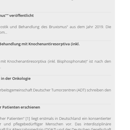
us"“ veröffentlicht
nostik und Behandlung des Bruxismus“ aus dem Jahr 2019. Die
om...
Behandlung mit Knochenantiresorptiva (inkl.
mit Knochenantiresorptiva (inkl. Bisphosphonate)“ ist nach den
.
 in der Onkologie
rbeitsgemeinschaft Deutscher Tumorzentren (ADT) schreiben den
r Patienten erschienen
er Patienten“ [1] liegt erstmals in Deutschland ein konsentierter
 und pflegebedürftiger Menschen vor. Das interdisziplinäre
haft für Alterszahnmedizin (DGAZ) und der Deutschen Gesellschaft