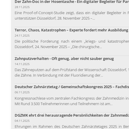
Der Zahn-Doc in der Hosentasche - Ein digitaler Begleiter für Pa
28.11.2025
Eine Proof-of-Concept-Studie zeigt, dass ein digitaler Begleiter i
unterstützen Düsseldorf, 28. November 2025 –...
Terror, Chaos, Katastrophen – Experte fordert mehr Ausbildung
24.11.2025
Die politische Forderung nach einem „kriegs- und katastrophen
Düsseldorf, 24. November 2025 – „Die chirurgische...
Zahnputzverhalten - Oft genug, aber nicht sauber genug
14.11.2025
Das Zähneputzen auf dem Prüfstand der Wissenschaft Düsseldorf, 1
die Zähne. In Verbindung mit der Fluoridierung der...
Deutscher Zahnärztetag / Gemeinschaftskongress 2025 – Fachdis
06.11.2025
Kongressnachlese vom zentralen Fachkongress der Zahnmedizin in 
Mit Rund 3.500 Teilnehmerinnen und Teilnehmern ist am...
DGZMK ehrt drei herausragende Persönlichkeiten der Zahnmedi
04.11.2025
Ehrungen im Rahmen des Deutschen Zahnärztetages 2025 in Ber