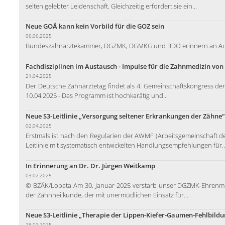
selten gelebter Leidenschaft. Gleichzeitig erfordert sie ein...
Neue GOÄ kann kein Vorbild für die GOZ sein
06.06.2025
Bundeszahnärztekammer, DGZMK, DGMKG und BDO erinnern an Au
Fachdisziplinen im Austausch - Impulse für die Zahnmedizin vo
21.04.2025
Der Deutsche Zahnärztetag findet als 4. Gemeinschaftskongress der 
10.04.2025 - Das Programm ist hochkarätig und...
Neue S3-Leitlinie „Versorgung seltener Erkrankungen der Zähne“ 
02.04.2025
Erstmals ist nach den Regularien der AWMF (Arbeitsgemeinschaft de
Leitlinie mit systematisch entwickelten Handlungsempfehlungen für..
In Erinnerung an Dr. Dr. Jürgen Weitkamp
03.02.2025
© BZÄK/Lopata Am 30. Januar 2025 verstarb unser DGZMK-Ehrenmitg
der Zahnheilkunde, der mit unermüdlichen Einsatz für...
Neue S3-Leitlinie „Therapie der Lippen-Kiefer-Gaumen-Fehlbildu
29.01.2025