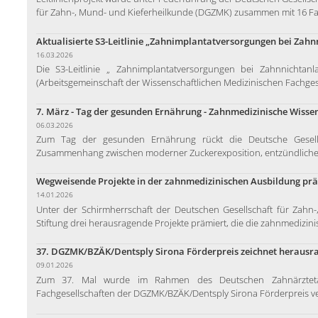
für Zahn-, Mund- und Kieferheilkunde (DGZMK) zusammen mit 16 Fac
Aktualisierte S3-Leitlinie „Zahnimplantatversorgungen bei Zah
16.03.2026
Die S3-Leitlinie „ Zahnimplantatversorgungen bei Zahnnicht
(Arbeitsgemeinschaft der Wissenschaftlichen Medizinischen Fachgese
7. März - Tag der gesunden Ernährung - Zahnmedizinische Wissen
06.03.2026
Zum Tag der gesunden Ernährung rückt die Deutsche Gesell
Zusammenhang zwischen moderner Zuckerexposition, entzündliche
Wegweisende Projekte in der zahnmedizinischen Ausbildung pr
14.01.2026
Unter der Schirmherrschaft der Deutschen Gesellschaft für Zahn
Stiftung drei herausragende Projekte prämiert, die die zahnmedizinis
37. DGZMK/BZÄK/Dentsply Sirona Förderpreis zeichnet heraus
09.01.2026
Zum 37. Mal wurde im Rahmen des Deutschen Zahnärztetag
Fachgesellschaften der DGZMK/BZÄK/Dentsply Sirona Förderpreis verl