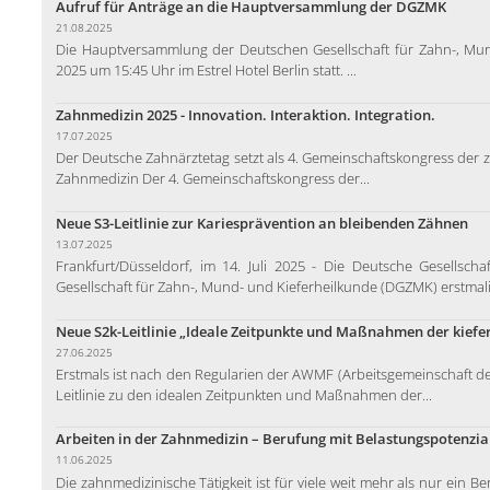
Aufruf für Anträge an die Hauptversammlung der DGZMK
21.08.2025
Die Hauptversammlung der Deutschen Gesellschaft für Zahn-, Mund
2025 um 15:45 Uhr im Estrel Hotel Berlin statt. ...
Zahnmedizin 2025 - Innovation. Interaktion. Integration.
17.07.2025
Der Deutsche Zahnärztetag setzt als 4. Gemeinschaftskongress der 
Zahnmedizin Der 4. Gemeinschaftskongress der...
Neue S3-Leitlinie zur Kariesprävention an bleibenden Zähnen
13.07.2025
Frankfurt/Düsseldorf, im 14. Juli 2025 - Die Deutsche Gesellsc
Gesellschaft für Zahn-, Mund- und Kieferheilkunde (DGZMK) erstmalig
Neue S2k-Leitlinie „Ideale Zeitpunkte und Maßnahmen der kiefer
27.06.2025
Erstmals ist nach den Regularien der AWMF (Arbeitsgemeinschaft de
Leitlinie zu den idealen Zeitpunkten und Maßnahmen der...
Arbeiten in der Zahnmedizin – Berufung mit Belastungspotenzia
11.06.2025
Die zahnmedizinische Tätigkeit ist für viele weit mehr als nur ein