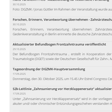
30.10.2025
Foto: DGZMK / Jonas Güttler Im Rahmen der Veranstaltung wurde au
Forschen, Erinnern, Verantwortung übernehmen - Zahnärzteschaft
30.10.2025
Forschen, Erinnern, Verantwortung übernehmen: Zahnärztesc
Gedenkveranstaltung in Berlin erinnerte die deutsche Zahnärzteschaf
Aktualisierter Befundbogen Frontzahntrauma veröffentlicht
29.10.2025
Der Befundbogen Frontzahntrauma , erstellt in Kooperation der
Traumatologie (DGET) sowie der Deutschen Gesellschaft für Zahn-, 
Tagesordnung der DGZMK-Hauptversammlung
17.09.2025
Donnerstag, den 30. Oktober 2025, um 15.45 Uhr Estrel Congress Cente
S2k-Leitlinie „Zahnsanierung vor Herzklappenersatz“ aktualisier
17.09.2025
Unter „Zahnsanierung vor Herzklappenersatz“ wird in der vorliege
akuter und/ oder chronischer Entzündungsgeschehen verstanden mi