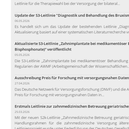
Leitlinie für die Therapiewahl bei der Versorgung der bilateral...
Update der S3-Leitlinie "Diagnostik und Behandlung des Bruxism
06.05.2026
Es handelt sich um das Update der bestehenden Leitlinie „Diag
Aktualisierung basiert auf einer systematischen Literaturrecherche v
Aktualisierte S3-Leitlinie „Zahnimplantate bei medikamentöser 
Bisphosphonate)“ veröffentlicht
05.05.2026
Die S3-Leitlinie „Zahnimplantate bei medikamentöser Behandlung 
Regularien der AWMF (Arbeitsgemeinschaft der Wissenschaftlichen..
Ausschreibung Preis für Forschung mit versorgungsnahen Daten
27.04.2026
Das Deutsche Netzwerk für Versorgungsforschung (DNVF) und die A
Preis für Forschung mit versorgungsnahen Daten in...
Erstmals Leitlinie zur zahnmedizinischen Betreuung geriatrische
25.03.2026
Mit der neuen S2k-Leitlinie „Zahnmedizinische Betreuung geriatrisch
Handlungsrahmen für die zahnmedizinische Versorgung älterer
Leitlinienprojekt wurde unter Federführung der Deutschen Gesellsc