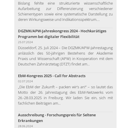
Bislang fehlte eine strukturierte wissenschaftliche
Aufarbeitung zur Differenzierung verschiedener
Schienentypen sowie eine systematische Darstellung zu
deren Wirkungsweise und Indikationsspektrum....
DGZMK/APW-Jahreskongress 2024 - Hochkarätiges
Programm bei digitaler Flexibilität
25.07.2024
Düsseldorf, 25. Juli 2024 – Die DGZMK/APW-Jahrestagung
anlässlich des 50-jährigen Bestehens der Akademie
Praxis und Wissenschaft (APW) in Kooperation mit dem
Deutschen Zahnärztetag (DTZT) findet am...
EbM-Kongress 2025 - Call for Abstracts
02.07.2024
„Die EbM der Zukunft – packen wir’s an!“ – so lautet das
Motto der 26. Jahrestagung des EbM-Netzwerks vom
26.-28.03.2025 in Freiburg. Wir laden Sie ein, sich mit
fachlichen Beiträgen am...
Ausschreibung - Forschungspreis für Seltene
Erkrankungen
28.06.2024