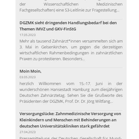
der Wissenschaftlichen Medizinischen
Fachgesellschaften) eine S3-Leitlinie zur Fragestellung...
DGZMK sieht dringenden Handlungsbedarf bei den
Themen IMVZ und GKV-FinStG
17.05.2023
Mehr als tausend Zahnärzt*innen versammelten sich am
3. Mai in Gelsenkirchen, um gegen die derzeitigen
wirtschaftlichen Rahmenbedingungen in zahnärztlichen
Praxen zu protestieren. Besonders...
Moin Moin,
03.05.2023
herzlich Willkommen vom 15.-17. Juni in der
wunderschönen Hansestadt Hamburg zum diesjährigen
Deutschen Zahnärztetag. Sehen Sie die Grußworte des
Präsidenten der DGZMK, Prof. Dr. Dr. Jörg Wiltfang...
Versorgungslücke: Zahnmedizinische Versorgung von
Kleinkindern und Menschen mit Behinderungen an
deutschen Universitätskliniken stark gefährdet
27.04.2023
Pressemitteilung der Deutschen Gesellschaft für Mund-,