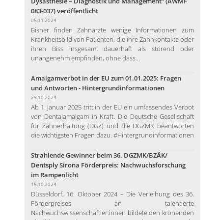
Dysästhesie – Diagnostik und Management“ (AWMF
083-037) veröffentlicht
05.11.2024
Bisher finden Zahnärzte wenige Informationen zum
Krankheitsbild von Patienten, die ihre Zahnkontakte oder
ihren Biss insgesamt dauerhaft als störend oder
unangenehm empfinden, ohne dass...
Amalgamverbot in der EU zum 01.01.2025: Fragen
und Antworten - Hintergrundinformationen
29.10.2024
Ab 1. Januar 2025 tritt in der EU ein umfassendes Verbot
von Dentalamalgam in Kraft. Die Deutsche Gesellschaft
für Zahnerhaltung (DGZ) und die DGZMK beantworten
die wichtigsten Fragen dazu. #Hintergrundinformationen
Strahlende Gewinner beim 36. DGZMK/BZÄK/
Dentsply Sirona Förderpreis: Nachwuchsforschung
im Rampenlicht
15.10.2024
Düsseldorf, 16. Oktober 2024 – Die Verleihung des 36.
Förderpreises an talentierte
Nachwuchswissenschaftler:innen bildete den krönenden