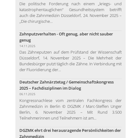
Die politische Forderung nach einem „kriegs- und
katastrophentauglichen“ Gesundheitssystem betrifft
auch die Zahnmedizin Düsseldorf, 24. November 2025 –
„Die chirurgische...
Zahnputzverhalten - Oft genug, aber nicht sauber
genug
14.11.2025
Das Zähneputzen auf dem Prüfstand der Wissenschaft
Düsseldorf, 14. November 2025 – Die Mehrheit der
Bundesbürger putzt täglich die Zähne. In Verbindung mit
der Fluoridierung der...
Deutscher Zahnärztetag / Gemeinschaftskongress
2025 – Fachdisziplinen im Dialog
06.11.2025
Kongressnachlese vom zentralen Fachkongress der
Zahnmedizin in Berlin © DGZMK / Marc-Steffen Unger
Berlin, 6. November 2025 – Mit Rund 3.500
Teilnehmerinnen und Teilnehmern ist am...
DGZMK ehrt drei herausragende Persönlichkeiten der
Zahnmedizin