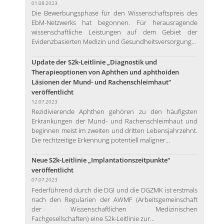
01.08.2023
Die Bewerbungsphase für den Wissenschaftspreis des
EbM-Netzwerks hat begonnen. Für herausragende
wissenschaftliche Leistungen auf dem Gebiet der
Evidenzbasierten Medizin und Gesundheitsversorgung...
Update der S2k-Leitlinie „Diagnostik und
Therapieoptionen von Aphthen und aphthoiden
Läsionen der Mund- und Rachenschleimhaut“
veröffentlicht
12.07.2023
Rezidivierende Aphthen gehören zu den häufigsten
Erkrankungen der Mund- und Rachenschleimhaut und
beginnen meist im zweiten und dritten Lebensjahrzehnt.
Die rechtzeitige Erkennung potentiell maligner...
Neue S2k-Leitlinie „Implantationszeitpunkte“
veröffentlicht
07.07.2023
Federführend durch die DGI und die DGZMK ist erstmals
nach den Regularien der AWMF (Arbeitsgemeinschaft
der Wissenschaftlichen Medizinischen
Fachgesellschaften) eine S2k-Leitlinie zur...