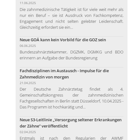
11.06.2025
Die zahnmedizinische Tätigkeit ist für viele weit mehr als
nur ein Beruf – sie ist Ausdruck von Fachkompetenz,
Engagement und nicht selten gelebter Leidenschaft.
Gleichzeitig erfordert sie ein...
Neue GOÄ kann kein Vorbild für die GOZ sein
06.06.2025
Bundeszahnärztekammer, DGZMK, DGMKG und BDO
erinnern an Aufgabe der Bundesregierung
Fachdisziplinen im Austausch - Impulse für die
Zahnmedizin von morgen
21.04.2025
Der Deutsche Zahnärztetag findet als 4.
Gemeinschaftskongress der zahnmedizinischen
Fachgesellschaften in Berlin statt Düsseldorf, 10.04.2025 -
Das Programm ist hochkarätig und...
Neue S3-Leitlinie „Versorgung seltener Erkrankungen
der Zähne“ veröffentlicht
02.04.2025
Erstmals ist nach den Regularien der AWMF