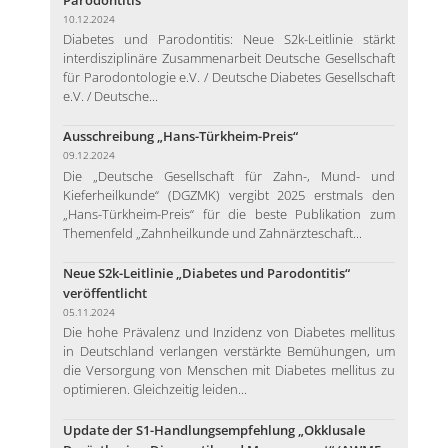
10.12.2024
Diabetes und Parodontitis: Neue S2k-Leitlinie stärkt
interdisziplinäre Zusammenarbeit Deutsche Gesellschaft
für Parodontologie e.V. / Deutsche Diabetes Gesellschaft
e.V. / Deutsche...
Ausschreibung „Hans-Türkheim-Preis“
09.12.2024
Die „Deutsche Gesellschaft für Zahn-, Mund- und
Kieferheilkunde“ (DGZMK) vergibt 2025 erstmals den
„Hans-Türkheim-Preis“ für die beste Publikation zum
Themenfeld „Zahnheilkunde und Zahnärzteschaft...
Neue S2k-Leitlinie „Diabetes und Parodontitis“
veröffentlicht
05.11.2024
Die hohe Prävalenz und Inzidenz von Diabetes mellitus
in Deutschland verlangen verstärkte Bemühungen, um
die Versorgung von Menschen mit Diabetes mellitus zu
optimieren. Gleichzeitig leiden...
Update der S1-Handlungsempfehlung „Okklusale