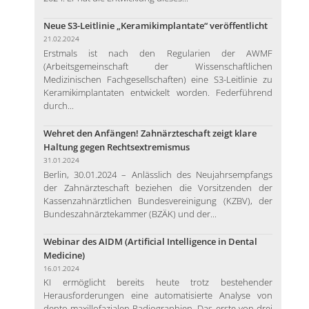
Neue S3-Leitlinie „Keramikimplantate“ veröffentlicht
21.02.2024
Erstmals ist nach den Regularien der AWMF
(Arbeitsgemeinschaft der Wissenschaftlichen
Medizinischen Fachgesellschaften) eine S3-Leitlinie zu
Keramikimplantaten entwickelt worden. Federführend
durch...
Wehret den Anfängen! Zahnärzteschaft zeigt klare
Haltung gegen Rechtsextremismus
31.01.2024
Berlin, 30.01.2024 – Anlässlich des Neujahrsempfangs
der Zahnärzteschaft beziehen die Vorsitzenden der
Kassenzahnärztlichen Bundesvereinigung (KZBV), der
Bundeszahnärztekammer (BZÄK) und der...
Webinar des AIDM (Artificial Intelligence in Dental
Medicine)
16.01.2024
KI ermöglicht bereits heute trotz bestehender
Herausforderungen eine automatisierte Analyse von
dento-maxillofazialen Radiographien. Das erste von drei