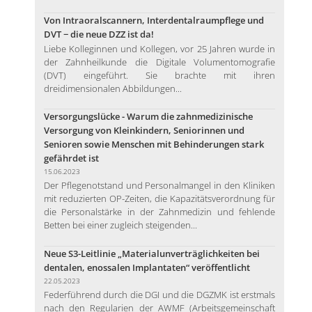
Von Intraoralscannern, Interdentalraumpflege und
DVT − die neue DZZ ist da!
Liebe Kolleginnen und Kollegen, vor 25 Jahren wurde in
der Zahnheilkunde die Digitale Volumentomografie
(DVT) eingeführt. Sie brachte mit ihren
dreidimensionalen Abbildungen...
Versorgungslücke - Warum die zahnmedizinische
Versorgung von Kleinkindern, Seniorinnen und
Senioren sowie Menschen mit Behinderungen stark
gefährdet ist
15.06.2023
Der Pflegenotstand und Personalmangel in den Kliniken
mit reduzierten OP-Zeiten, die Kapazitätsverordnung für
die Personalstärke in der Zahnmedizin und fehlende
Betten bei einer zugleich steigenden...
Neue S3-Leitlinie „Materialunverträglichkeiten bei
dentalen, enossalen Implantaten“ veröffentlicht
22.05.2023
Federführend durch die DGI und die DGZMK ist erstmals
nach den Regularien der AWMF (Arbeitsgemeinschaft