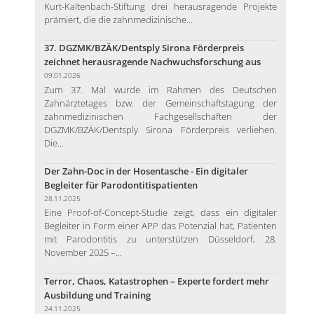
Kurt-Kaltenbach-Stiftung drei herausragende Projekte
prämiert, die die zahnmedizinische...
37. DGZMK/BZÄK/Dentsply Sirona Förderpreis
zeichnet herausragende Nachwuchsforschung aus
09.01.2026
Zum 37. Mal wurde im Rahmen des Deutschen
Zahnärztetages bzw. der Gemeinschaftstagung der
zahnmedizinischen Fachgesellschaften der
DGZMK/BZÄK/Dentsply Sirona Förderpreis verliehen.
Die...
Der Zahn-Doc in der Hosentasche - Ein digitaler
Begleiter für Parodontitispatienten
28.11.2025
Eine Proof-of-Concept-Studie zeigt, dass ein digitaler
Begleiter in Form einer APP das Potenzial hat, Patienten
mit Parodontitis zu unterstützen Düsseldorf, 28.
November 2025 –...
Terror, Chaos, Katastrophen – Experte fordert mehr
Ausbildung und Training
24.11.2025