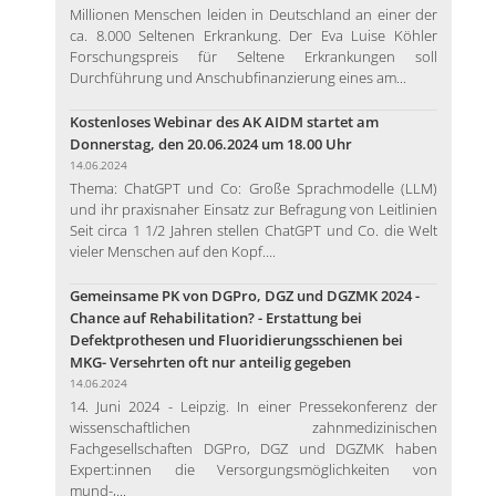
Millionen Menschen leiden in Deutschland an einer der
ca. 8.000 Seltenen Erkrankung. Der Eva Luise Köhler
Forschungspreis für Seltene Erkrankungen soll
Durchführung und Anschubfinanzierung eines am...
Kostenloses Webinar des AK AIDM startet am
Donnerstag, den 20.06.2024 um 18.00 Uhr
14.06.2024
Thema: ChatGPT und Co: Große Sprachmodelle (LLM)
und ihr praxisnaher Einsatz zur Befragung von Leitlinien
Seit circa 1 1/2 Jahren stellen ChatGPT und Co. die Welt
vieler Menschen auf den Kopf....
Gemeinsame PK von DGPro, DGZ und DGZMK 2024 -
Chance auf Rehabilitation? - Erstattung bei
Defektprothesen und Fluoridierungsschienen bei
MKG- Versehrten oft nur anteilig gegeben
14.06.2024
14. Juni 2024 - Leipzig. In einer Pressekonferenz der
wissenschaftlichen zahnmedizinischen
Fachgesellschaften DGPro, DGZ und DGZMK haben
Expert:innen die Versorgungsmöglichkeiten von
mund-,...