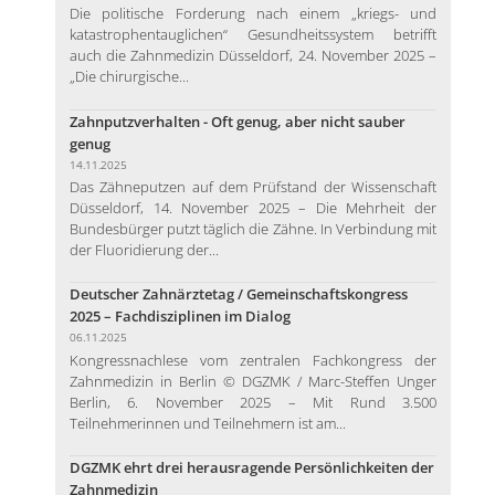
Die politische Forderung nach einem „kriegs- und
katastrophentauglichen“ Gesundheitssystem betrifft
auch die Zahnmedizin Düsseldorf, 24. November 2025 –
„Die chirurgische...
Zahnputzverhalten - Oft genug, aber nicht sauber
genug
14.11.2025
Das Zähneputzen auf dem Prüfstand der Wissenschaft
Düsseldorf, 14. November 2025 – Die Mehrheit der
Bundesbürger putzt täglich die Zähne. In Verbindung mit
der Fluoridierung der...
Deutscher Zahnärztetag / Gemeinschaftskongress
2025 – Fachdisziplinen im Dialog
06.11.2025
Kongressnachlese vom zentralen Fachkongress der
Zahnmedizin in Berlin © DGZMK / Marc-Steffen Unger
Berlin, 6. November 2025 – Mit Rund 3.500
Teilnehmerinnen und Teilnehmern ist am...
DGZMK ehrt drei herausragende Persönlichkeiten der
Zahnmedizin