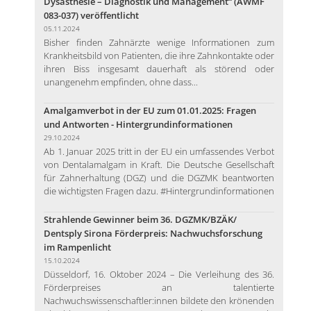
Dysästhesie – Diagnostik und Management“ (AWMF
083-037) veröffentlicht
05.11.2024
Bisher finden Zahnärzte wenige Informationen zum
Krankheitsbild von Patienten, die ihre Zahnkontakte oder
ihren Biss insgesamt dauerhaft als störend oder
unangenehm empfinden, ohne dass...
Amalgamverbot in der EU zum 01.01.2025: Fragen
und Antworten - Hintergrundinformationen
29.10.2024
Ab 1. Januar 2025 tritt in der EU ein umfassendes Verbot
von Dentalamalgam in Kraft. Die Deutsche Gesellschaft
für Zahnerhaltung (DGZ) und die DGZMK beantworten
die wichtigsten Fragen dazu. #Hintergrundinformationen
Strahlende Gewinner beim 36. DGZMK/BZÄK/
Dentsply Sirona Förderpreis: Nachwuchsforschung
im Rampenlicht
15.10.2024
Düsseldorf, 16. Oktober 2024 – Die Verleihung des 36.
Förderpreises an talentierte
Nachwuchswissenschaftler:innen bildete den krönenden