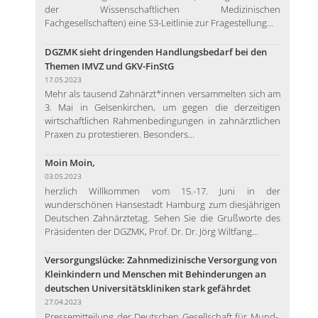
der Wissenschaftlichen Medizinischen
Fachgesellschaften) eine S3-Leitlinie zur Fragestellung...
DGZMK sieht dringenden Handlungsbedarf bei den
Themen IMVZ und GKV-FinStG
17.05.2023
Mehr als tausend Zahnärzt*innen versammelten sich am
3. Mai in Gelsenkirchen, um gegen die derzeitigen
wirtschaftlichen Rahmenbedingungen in zahnärztlichen
Praxen zu protestieren. Besonders...
Moin Moin,
03.05.2023
herzlich Willkommen vom 15.-17. Juni in der
wunderschönen Hansestadt Hamburg zum diesjährigen
Deutschen Zahnärztetag. Sehen Sie die Grußworte des
Präsidenten der DGZMK, Prof. Dr. Dr. Jörg Wiltfang...
Versorgungslücke: Zahnmedizinische Versorgung von
Kleinkindern und Menschen mit Behinderungen an
deutschen Universitätskliniken stark gefährdet
27.04.2023
Pressemitteilung der Deutschen Gesellschaft für Mund-,