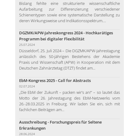
Bislang fehlte eine strukturierte wissenschaftliche
Aufarbeitung zur Differenzierung verschiedener
Schienentypen sowie eine systematische Darstellung zu
deren Wirkungsweise und Indikationsspektrum....
DGZMK/APW-Jahreskongress 2024 - Hochkarätiges
Programm bei digitaler Flexibilität
25.07.2024
Düsseldorf, 25. Juli 2024 – Die DGZMK/APW-Jahrestagung
anlässlich des 50-jährigen Bestehens der Akademie
Praxis und Wissenschaft (APW) in Kooperation mit dem
Deutschen Zahnärztetag (DTZT) findet am...
EbM-Kongress 2025 - Call for Abstracts
02.07.2024
„Die EbM der Zukunft – packen wir’s an!“ – so lautet das
Motto der 26. Jahrestagung des EbM-Netzwerks vom
26.-28.03.2025 in Freiburg. Wir laden Sie ein, sich mit
fachlichen Beiträgen am...
Ausschreibung - Forschungspreis für Seltene
Erkrankungen
28.06.2024