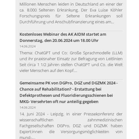
Millionen Menschen leiden in Deutschland an einer der
ca. 8.000 Seltenen Erkrankung. Der Eva Luise Köhler
Forschungspreis für Seltene Erkrankungen soll
Durchführung und Anschubfinanzierung eines am...
Kostenloses Webinar des AK AIDM startet am
Donnerstag, den 20.06.2024 um 18.00 Uhr
14.06.2024
Thema: ChatGPT und Co: Große Sprachmodelle (LLM)
und ihr praxisnaher Einsatz zur Befragung von Leitlinien
Seit circa 1 1/2 Jahren stellen ChatGPT und Co. die Welt
vieler Menschen auf den Kopf....
Gemeinsame PK von DGPro, DGZ und DGZMK 2024 -
Chance auf Rehabilitation? - Erstattung bei
Defektprothesen und Fluoridierungsschienen bei
MKG- Versehrten oft nur anteilig gegeben
14.06.2024
14. Juni 2024 - Leipzig. In einer Pressekonferenz der
wissenschaftlichen zahnmedizinischen
Fachgesellschaften DGPro, DGZ und DGZMK haben
Expert:innen die Versorgungsmöglichkeiten von
mund-,...