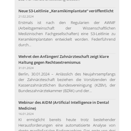
Neue S3-Leitlinie „Keramikimplantate“ veröffentlicht
21.02.2024
Erstmals ist nach den Regularien der AWMF
(Arbeitsgemeinschaft der Wissenschaftlichen
Medizinischen Fachgesellschaften) eine S3-Leitlinie zu
Keramikimplantaten entwickelt worden. Federführend
durch...
Wehret den Anfängen! Zahnärzteschaft zeigt klare
Haltung gegen Rechtsextremismus
31.01.2024
Berlin, 30.01.2024 – Anlässlich des Neujahrsempfangs
der Zahnärzteschaft beziehen die Vorsitzenden der
Kassenzahnärztlichen Bundesvereinigung (KZBV), der
Bundeszahnärztekammer (BZÄK) und der...
Webinar des AIDM (Artificial Intelligence in Dental
Medicine)
16.01.2024
KI ermöglicht bereits heute trotz bestehender
Herausforderungen eine automatisierte Analyse von
dento-maxillofazialen Radiographien. Das erste von drei