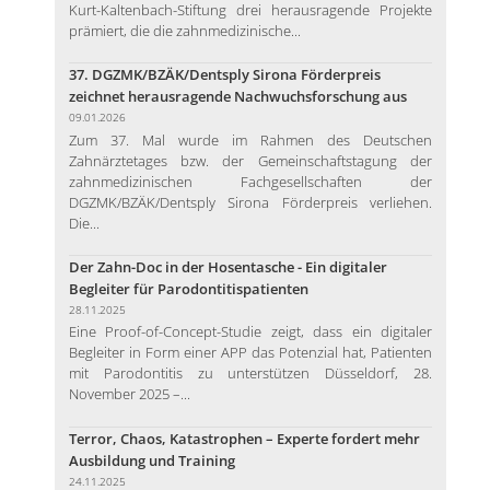
Kurt-Kaltenbach-Stiftung drei herausragende Projekte
prämiert, die die zahnmedizinische...
37. DGZMK/BZÄK/Dentsply Sirona Förderpreis
zeichnet herausragende Nachwuchsforschung aus
09.01.2026
Zum 37. Mal wurde im Rahmen des Deutschen
Zahnärztetages bzw. der Gemeinschaftstagung der
zahnmedizinischen Fachgesellschaften der
DGZMK/BZÄK/Dentsply Sirona Förderpreis verliehen.
Die...
Der Zahn-Doc in der Hosentasche - Ein digitaler
Begleiter für Parodontitispatienten
28.11.2025
Eine Proof-of-Concept-Studie zeigt, dass ein digitaler
Begleiter in Form einer APP das Potenzial hat, Patienten
mit Parodontitis zu unterstützen Düsseldorf, 28.
November 2025 –...
Terror, Chaos, Katastrophen – Experte fordert mehr
Ausbildung und Training
24.11.2025