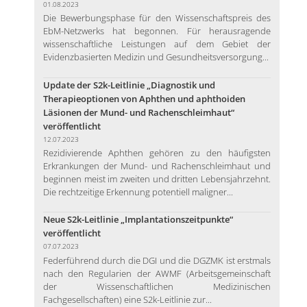
01.08.2023
Die Bewerbungsphase für den Wissenschaftspreis des
EbM-Netzwerks hat begonnen. Für herausragende
wissenschaftliche Leistungen auf dem Gebiet der
Evidenzbasierten Medizin und Gesundheitsversorgung...
Update der S2k-Leitlinie „Diagnostik und
Therapieoptionen von Aphthen und aphthoiden
Läsionen der Mund- und Rachenschleimhaut“
veröffentlicht
12.07.2023
Rezidivierende Aphthen gehören zu den häufigsten
Erkrankungen der Mund- und Rachenschleimhaut und
beginnen meist im zweiten und dritten Lebensjahrzehnt.
Die rechtzeitige Erkennung potentiell maligner...
Neue S2k-Leitlinie „Implantationszeitpunkte“
veröffentlicht
07.07.2023
Federführend durch die DGI und die DGZMK ist erstmals
nach den Regularien der AWMF (Arbeitsgemeinschaft
der Wissenschaftlichen Medizinischen
Fachgesellschaften) eine S2k-Leitlinie zur...