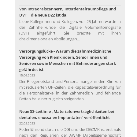
Von Intraoralscannern, Interdentalraumpflege und
DVT − die neue DZZ ist da!
Liebe Kolleginnen und Kollegen, vor 25 Jahren wurde in
der Zahnheilkunde die Digitale Volumentomografie
(DVT) eingeführt. Sie brachte mit ihren
dreidimensionalen Abbildungen...
Versorgungslücke - Warum die zahnmedizinische
Versorgung von Kleinkindern, Seniorinnen und
Senioren sowie Menschen mit Behinderungen stark
gefährdet ist
15.06.2023
Der Pflegenotstand und Personalmangel in den Kliniken
mit reduzierten OP-Zeiten, die Kapazitätsverordnung für
die Personalstärke in der Zahnmedizin und fehlende
Betten bei einer zugleich steigenden...
Neue S3-Leitlinie „Materialunverträglichkeiten bei
dentalen, enossalen Implantaten“ veröffentlicht
22.05.2023
Federführend durch die DGI und die DGZMK ist erstmals
nach den Regularien der AWMF (Arbeitsgemeinschaft