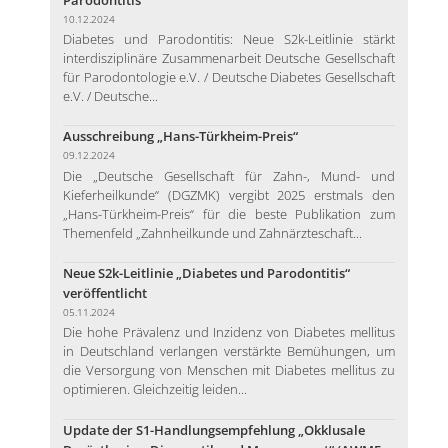
10.12.2024
Diabetes und Parodontitis: Neue S2k-Leitlinie stärkt
interdisziplinäre Zusammenarbeit Deutsche Gesellschaft
für Parodontologie e.V. / Deutsche Diabetes Gesellschaft
e.V. / Deutsche...
Ausschreibung „Hans-Türkheim-Preis“
09.12.2024
Die „Deutsche Gesellschaft für Zahn-, Mund- und
Kieferheilkunde“ (DGZMK) vergibt 2025 erstmals den
„Hans-Türkheim-Preis“ für die beste Publikation zum
Themenfeld „Zahnheilkunde und Zahnärzteschaft...
Neue S2k-Leitlinie „Diabetes und Parodontitis“
veröffentlicht
05.11.2024
Die hohe Prävalenz und Inzidenz von Diabetes mellitus
in Deutschland verlangen verstärkte Bemühungen, um
die Versorgung von Menschen mit Diabetes mellitus zu
optimieren. Gleichzeitig leiden...
Update der S1-Handlungsempfehlung „Okklusale