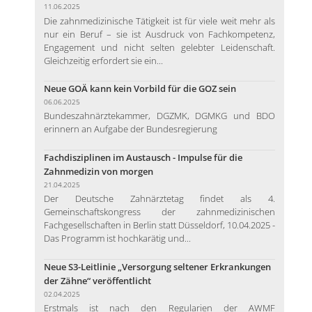
11.06.2025
Die zahnmedizinische Tätigkeit ist für viele weit mehr als
nur ein Beruf – sie ist Ausdruck von Fachkompetenz,
Engagement und nicht selten gelebter Leidenschaft.
Gleichzeitig erfordert sie ein...
Neue GOÄ kann kein Vorbild für die GOZ sein
06.06.2025
Bundeszahnärztekammer, DGZMK, DGMKG und BDO
erinnern an Aufgabe der Bundesregierung
Fachdisziplinen im Austausch - Impulse für die
Zahnmedizin von morgen
21.04.2025
Der Deutsche Zahnärztetag findet als 4.
Gemeinschaftskongress der zahnmedizinischen
Fachgesellschaften in Berlin statt Düsseldorf, 10.04.2025 -
Das Programm ist hochkarätig und...
Neue S3-Leitlinie „Versorgung seltener Erkrankungen
der Zähne“ veröffentlicht
02.04.2025
Erstmals ist nach den Regularien der AWMF