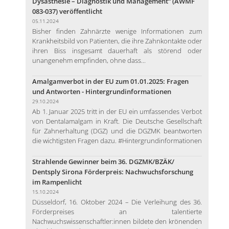
Dysästhesie – Diagnostik und Management“ (AWMF
083-037) veröffentlicht
05.11.2024
Bisher finden Zahnärzte wenige Informationen zum
Krankheitsbild von Patienten, die ihre Zahnkontakte oder
ihren Biss insgesamt dauerhaft als störend oder
unangenehm empfinden, ohne dass...
Amalgamverbot in der EU zum 01.01.2025: Fragen
und Antworten - Hintergrundinformationen
29.10.2024
Ab 1. Januar 2025 tritt in der EU ein umfassendes Verbot
von Dentalamalgam in Kraft. Die Deutsche Gesellschaft
für Zahnerhaltung (DGZ) und die DGZMK beantworten
die wichtigsten Fragen dazu. #Hintergrundinformationen
Strahlende Gewinner beim 36. DGZMK/BZÄK/
Dentsply Sirona Förderpreis: Nachwuchsforschung
im Rampenlicht
15.10.2024
Düsseldorf, 16. Oktober 2024 – Die Verleihung des 36.
Förderpreises an talentierte
Nachwuchswissenschaftler:innen bildete den krönenden