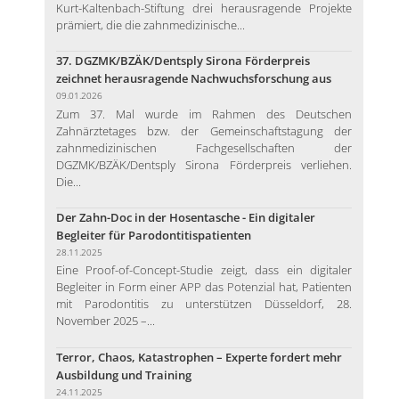
Kurt-Kaltenbach-Stiftung drei herausragende Projekte
prämiert, die die zahnmedizinische...
37. DGZMK/BZÄK/Dentsply Sirona Förderpreis
zeichnet herausragende Nachwuchsforschung aus
09.01.2026
Zum 37. Mal wurde im Rahmen des Deutschen
Zahnärztetages bzw. der Gemeinschaftstagung der
zahnmedizinischen Fachgesellschaften der
DGZMK/BZÄK/Dentsply Sirona Förderpreis verliehen.
Die...
Der Zahn-Doc in der Hosentasche - Ein digitaler
Begleiter für Parodontitispatienten
28.11.2025
Eine Proof-of-Concept-Studie zeigt, dass ein digitaler
Begleiter in Form einer APP das Potenzial hat, Patienten
mit Parodontitis zu unterstützen Düsseldorf, 28.
November 2025 –...
Terror, Chaos, Katastrophen – Experte fordert mehr
Ausbildung und Training
24.11.2025