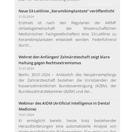
Neue S3-Leitlinie „Keramikimplantate“ veröffentlicht
21.02.2024
Erstmals ist nach den Regularien der AWMF
(Arbeitsgemeinschaft der Wissenschaftlichen
Medizinischen Fachgesellschaften) eine S3-Leitlinie zu
Keramikimplantaten entwickelt worden. Federführend
durch...
Wehret den Anfängen! Zahnärzteschaft zeigt klare
Haltung gegen Rechtsextremismus
31.01.2024
Berlin, 30.01.2024 – Anlässlich des Neujahrsempfangs
der Zahnärzteschaft beziehen die Vorsitzenden der
Kassenzahnärztlichen Bundesvereinigung (KZBV), der
Bundeszahnärztekammer (BZÄK) und der...
Webinar des AIDM (Artificial Intelligence in Dental
Medicine)
16.01.2024
KI ermöglicht bereits heute trotz bestehender
Herausforderungen eine automatisierte Analyse von
dento-maxillofazialen Radiographien. Das erste von drei