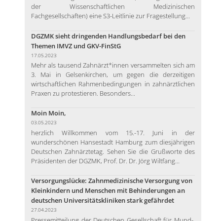
der Wissenschaftlichen Medizinischen
Fachgesellschaften) eine S3-Leitlinie zur Fragestellung...
DGZMK sieht dringenden Handlungsbedarf bei den
Themen IMVZ und GKV-FinStG
17.05.2023
Mehr als tausend Zahnärzt*innen versammelten sich am
3. Mai in Gelsenkirchen, um gegen die derzeitigen
wirtschaftlichen Rahmenbedingungen in zahnärztlichen
Praxen zu protestieren. Besonders...
Moin Moin,
03.05.2023
herzlich Willkommen vom 15.-17. Juni in der
wunderschönen Hansestadt Hamburg zum diesjährigen
Deutschen Zahnärztetag. Sehen Sie die Grußworte des
Präsidenten der DGZMK, Prof. Dr. Dr. Jörg Wiltfang...
Versorgungslücke: Zahnmedizinische Versorgung von
Kleinkindern und Menschen mit Behinderungen an
deutschen Universitätskliniken stark gefährdet
27.04.2023
Pressemitteilung der Deutschen Gesellschaft für Mund-,