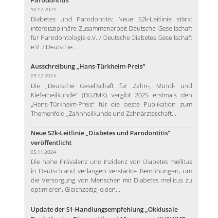
10.12.2024
Diabetes und Parodontitis: Neue S2k-Leitlinie stärkt
interdisziplinäre Zusammenarbeit Deutsche Gesellschaft
für Parodontologie e.V. / Deutsche Diabetes Gesellschaft
e.V. / Deutsche...
Ausschreibung „Hans-Türkheim-Preis“
09.12.2024
Die „Deutsche Gesellschaft für Zahn-, Mund- und
Kieferheilkunde“ (DGZMK) vergibt 2025 erstmals den
„Hans-Türkheim-Preis“ für die beste Publikation zum
Themenfeld „Zahnheilkunde und Zahnärzteschaft...
Neue S2k-Leitlinie „Diabetes und Parodontitis“
veröffentlicht
05.11.2024
Die hohe Prävalenz und Inzidenz von Diabetes mellitus
in Deutschland verlangen verstärkte Bemühungen, um
die Versorgung von Menschen mit Diabetes mellitus zu
optimieren. Gleichzeitig leiden...
Update der S1-Handlungsempfehlung „Okklusale