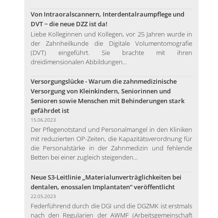
Von Intraoralscannern, Interdentalraumpflege und
DVT − die neue DZZ ist da!
Liebe Kolleginnen und Kollegen, vor 25 Jahren wurde in
der Zahnheilkunde die Digitale Volumentomografie
(DVT) eingeführt. Sie brachte mit ihren
dreidimensionalen Abbildungen...
Versorgungslücke - Warum die zahnmedizinische
Versorgung von Kleinkindern, Seniorinnen und
Senioren sowie Menschen mit Behinderungen stark
gefährdet ist
15.06.2023
Der Pflegenotstand und Personalmangel in den Kliniken
mit reduzierten OP-Zeiten, die Kapazitätsverordnung für
die Personalstärke in der Zahnmedizin und fehlende
Betten bei einer zugleich steigenden...
Neue S3-Leitlinie „Materialunverträglichkeiten bei
dentalen, enossalen Implantaten“ veröffentlicht
22.05.2023
Federführend durch die DGI und die DGZMK ist erstmals
nach den Regularien der AWMF (Arbeitsgemeinschaft