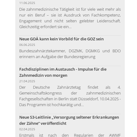
11.06.2025
Die zahnmedizinische Tätigkeit ist für viele weit mehr als
nur ein Beruf – sie ist Ausdruck von Fachkompetenz,
Engagement und nicht selten gelebter Leidenschaft.
Gleichzeitig erfordert sie ein...
Neue GOÄ kann kein Vorbild für die GOZ sein
06.06.2025
Bundeszahnärztekammer, DGZMK, DGMKG und BDO
erinnern an Aufgabe der Bundesregierung
Fachdisziplinen im Austausch - Impulse für die
Zahnmedizin von morgen
21.04.2025
Der Deutsche Zahnärztetag findet als 4.
Gemeinschaftskongress der zahnmedizinischen
Fachgesellschaften in Berlin statt Düsseldorf, 10.04.2025 -
Das Programm ist hochkarätig und...
Neue S3-Leitlinie „Versorgung seltener Erkrankungen
der Zähne“ veröffentlicht
02.04.2025
Erstmals ist nach den Regularien der AWMF