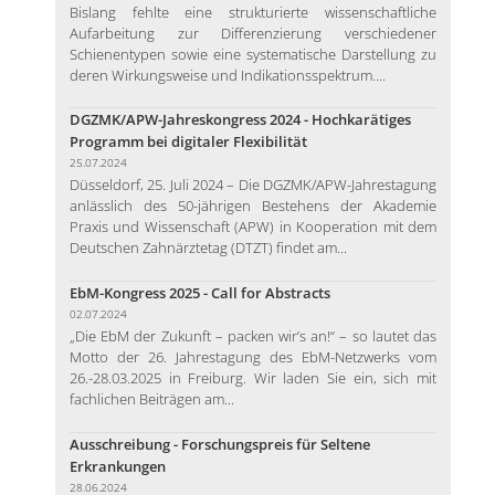
Bislang fehlte eine strukturierte wissenschaftliche
Aufarbeitung zur Differenzierung verschiedener
Schienentypen sowie eine systematische Darstellung zu
deren Wirkungsweise und Indikationsspektrum....
DGZMK/APW-Jahreskongress 2024 - Hochkarätiges
Programm bei digitaler Flexibilität
25.07.2024
Düsseldorf, 25. Juli 2024 – Die DGZMK/APW-Jahrestagung
anlässlich des 50-jährigen Bestehens der Akademie
Praxis und Wissenschaft (APW) in Kooperation mit dem
Deutschen Zahnärztetag (DTZT) findet am...
EbM-Kongress 2025 - Call for Abstracts
02.07.2024
„Die EbM der Zukunft – packen wir’s an!“ – so lautet das
Motto der 26. Jahrestagung des EbM-Netzwerks vom
26.-28.03.2025 in Freiburg. Wir laden Sie ein, sich mit
fachlichen Beiträgen am...
Ausschreibung - Forschungspreis für Seltene
Erkrankungen
28.06.2024