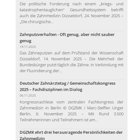
Die politische Forderung nach einem „kriegs- und
katastrophentauglichen“ Gesundheitssystem betrifft
auch die Zahnmedizin Düsseldorf, 24. November 2025 –
„Die chirurgische...
Zahnputzverhalten - Oft genug, aber nicht sauber
genug
14.11.2025
Das Zähneputzen auf dem Prüfstand der Wissenschaft
Düsseldorf, 14. November 2025 – Die Mehrheit der
Bundesbürger putzt täglich die Zähne. In Verbindung mit
der Fluoridierung der...
Deutscher Zahnärztetag / Gemeinschaftskongress
2025 – Fachdisziplinen im Dialog
06.11.2025
Kongressnachlese vom zentralen Fachkongress der
Zahnmedizin in Berlin © DGZMK / Marc-Steffen Unger
Berlin, 6. November 2025 – Mit Rund 3.500
Teilnehmerinnen und Teilnehmern ist am...
DGZMK ehrt drei herausragende Persönlichkeiten der
Zahnmedizin