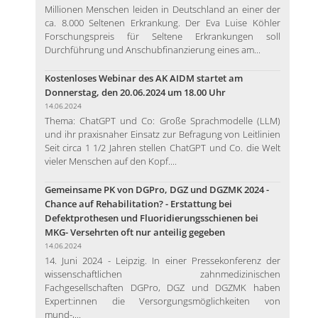
Millionen Menschen leiden in Deutschland an einer der
ca. 8.000 Seltenen Erkrankung. Der Eva Luise Köhler
Forschungspreis für Seltene Erkrankungen soll
Durchführung und Anschubfinanzierung eines am...
Kostenloses Webinar des AK AIDM startet am
Donnerstag, den 20.06.2024 um 18.00 Uhr
14.06.2024
Thema: ChatGPT und Co: Große Sprachmodelle (LLM)
und ihr praxisnaher Einsatz zur Befragung von Leitlinien
Seit circa 1 1/2 Jahren stellen ChatGPT und Co. die Welt
vieler Menschen auf den Kopf....
Gemeinsame PK von DGPro, DGZ und DGZMK 2024 -
Chance auf Rehabilitation? - Erstattung bei
Defektprothesen und Fluoridierungsschienen bei
MKG- Versehrten oft nur anteilig gegeben
14.06.2024
14. Juni 2024 - Leipzig. In einer Pressekonferenz der
wissenschaftlichen zahnmedizinischen
Fachgesellschaften DGPro, DGZ und DGZMK haben
Expert:innen die Versorgungsmöglichkeiten von
mund-,...