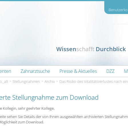
Benutzerkon
Wissen
schafft
Durchblick
ienten
Zahnarztsuche
Presse & Aktuelles
DZZ
M
o._alt
Stellungnahmen
Archiv
Das Risiko des Vitalitätsverlustes nach 
ierte Stellungnahme zum Download
e Kollegin, sehr geehrter Kollege,
Seite sehen Sie Details der von Ihnen ausgewählten archivierten Stellungnah
Möglichkeit zum Download.