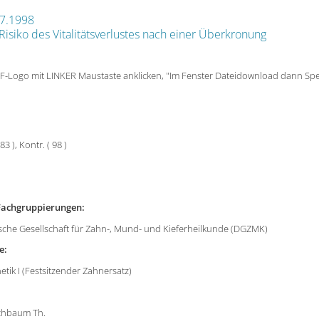
07.1998
Risiko des Vitalitätsverlustes nach einer Überkronung
F-Logo mit LINKER Maustaste anklicken, "Im Fenster Dateidownload dann Sp
83 ), Kontr. ( 98 )
e Fachgruppierungen:
he Gesellschaft für Zahn-, Mund- und Kieferheilkunde (DGZMK)
e:
ik I (Festsitzender Zahnersatz)
hbaum Th.