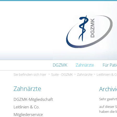
Zum Inhalt wechseln
DGZMK
Zahnärzte
Für Pat
Sie befinden sich hier
Suite - DGZMK
Zahnärzte
Leitlinien & C
Zahnärzte
Archiv
DGZMK-Mitgliedschaft
Sehr geehrt
Leitlinien & Co.
auf dieser 
haben die 
Mitgliederservice