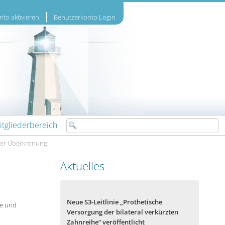
to aktivieren
Benutzerkonto Login
itgliederbereich
einer Überkronung
Aktuelles
Neue S3-Leitlinie „Prothetische
me und
Versorgung der bilateral verkürzten
Zahnreihe“ veröffentlicht