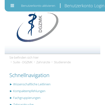
Zum Inhalt wechseln
Benutzerkonto Login
Benutzerkonto aktivieren
Sie befinden sich hier
Suite - DGZMK
Zahnärzte
Studierende
Schnellnavigation
► Wissenschaftliche Leitlinien
► Kompaktempfehlungen
► Fachgruppierungen
► Zahnarztsuche