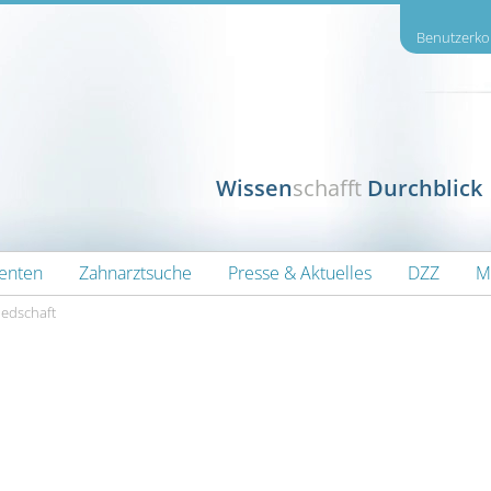
Benutzerkon
Wissen
schafft
Durchblick
ienten
Zahnarztsuche
Presse & Aktuelles
DZZ
M
edschaft