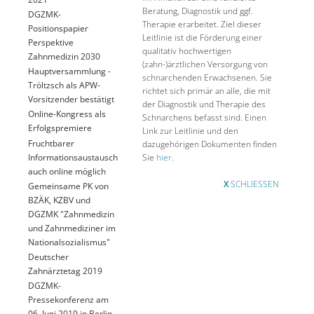
Beratung, Diagnostik und ggf.
DGZMK-
Therapie erarbeitet. Ziel dieser
Positionspapier
Leitlinie ist die Förderung einer
Perspektive
qualitativ hochwertigen
Zahnmedizin 2030
(zahn-)ärztlichen Versorgung von
Hauptversammlung -
schnarchenden Erwachsenen. Sie
Tröltzsch als APW-
richtet sich primär an alle, die mit
Vorsitzender bestätigt
der Diagnostik und Therapie des
Online-Kongress als
Schnarchens befasst sind. Einen
Erfolgspremiere
Link zur Leitlinie und den
Fruchtbarer
dazugehörigen Dokumenten finden
Informationsaustausch
Sie
hier
.
auch online möglich
X
SCHLIESSEN
Gemeinsame PK von
BZÄK, KZBV und
DGZMK "Zahnmedizin
und Zahnmediziner im
Nationalsozialismus"
Deutscher
Zahnärztetag 2019
DGZMK-
Pressekonferenz am
06. Juni 2019 in Berlin