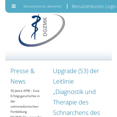
Zum Inhalt wechseln
Benutzerkonto Login
Benutzerkonto aktivieren
Presse &
Upgrade (S3) der
News
Leitlinie
„Diagnostik und
50 Jahre APW – Eine
Erfolgsgeschichte in
Therapie des
der
zahnmedizinischen
Schnarchens des
Fortbildung
DGZMK-Ehrungen für