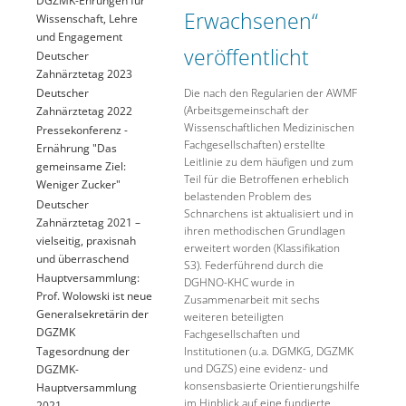
Erwachsenen“
Wissenschaft, Lehre
und Engagement
veröffentlicht
Deutscher
Zahnärztetag 2023
Die nach den Regularien der AWMF
Deutscher
(Arbeitsgemeinschaft der
Zahnärztetag 2022
Wissenschaftlichen Medizinischen
Pressekonferenz -
Fachgesellschaften) erstellte
Ernährung "Das
Leitlinie zu dem häufigen und zum
gemeinsame Ziel:
Teil für die Betroffenen erheblich
Weniger Zucker"
belastenden Problem des
Deutscher
Schnarchens ist aktualisiert und in
Zahnärztetag 2021 –
ihren methodischen Grundlagen
vielseitig, praxisnah
erweitert worden (Klassifikation
und überraschend
S3). Federführend durch die
Hauptversammlung:
DGHNO-KHC wurde in
Prof. Wolowski ist neue
Zusammenarbeit mit sechs
Generalsekretärin der
weiteren beteiligten
DGZMK
Fachgesellschaften und
Tagesordnung der
Institutionen (u.a. DGMKG, DGZMK
und DGZS) eine evidenz- und
DGZMK-
konsensbasierte Orientierungshilfe
Hauptversammlung
im Hinblick auf eine fundierte
2021