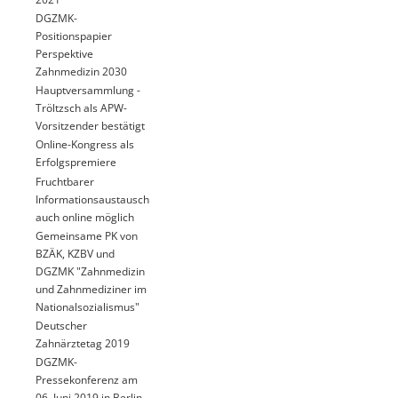
DGZMK-
Positionspapier
Perspektive
Zahnmedizin 2030
Hauptversammlung -
Tröltzsch als APW-
Vorsitzender bestätigt
Online-Kongress als
Erfolgspremiere
Fruchtbarer
Informationsaustausch
auch online möglich
Gemeinsame PK von
BZÄK, KZBV und
DGZMK "Zahnmedizin
und Zahnmediziner im
Nationalsozialismus"
Deutscher
Zahnärztetag 2019
DGZMK-
Pressekonferenz am
06. Juni 2019 in Berlin