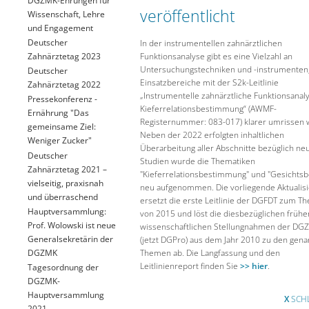
veröffentlicht
Wissenschaft, Lehre
und Engagement
Deutscher
In der instrumentellen zahnärztlichen
Funktionsanalyse gibt es eine Vielzahl an
Zahnärztetag 2023
Untersuchungstechniken und -instrumenten
Deutscher
Einsatzbereiche mit der S2k-Leitlinie
Zahnärztetag 2022
„Instrumentelle zahnärztliche Funktionsanal
Pressekonferenz -
Kieferrelationsbestimmung“ (AWMF-
Ernährung "Das
Registernummer: 083-017) klarer umrissen 
gemeinsame Ziel:
Neben der 2022 erfolgten inhaltlichen
Weniger Zucker"
Überarbeitung aller Abschnitte bezüglich ne
Deutscher
Studien wurde die Thematiken
Zahnärztetag 2021 –
"Kieferrelationsbestimmung" und "Gesichts
vielseitig, praxisnah
neu aufgenommen. Die vorliegende Aktualis
und überraschend
ersetzt die erste Leitlinie der DGFDT zum T
Hauptversammlung:
von 2015 und löst die diesbezüglichen frühe
Prof. Wolowski ist neue
wissenschaftlichen Stellungnahmen der DG
Generalsekretärin der
(jetzt DGPro) aus dem Jahr 2010 zu den gen
DGZMK
Themen ab. Die Langfassung und den
Leitlinienreport finden Sie
>> hier
.
Tagesordnung der
DGZMK-
Hauptversammlung
X
SCHL
2021