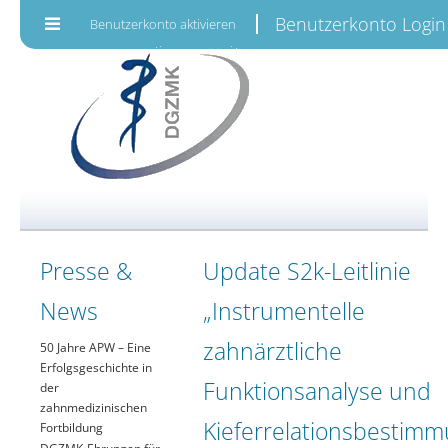
Zum Inhalt wechseln
Benutzerkonto Login
Benutzerkonto aktivieren
Presse &
Update S2k-Leitlinie
News
„Instrumentelle
zahnärztliche
50 Jahre APW – Eine
Erfolgsgeschichte in
Funktionsanalyse und
der
zahnmedizinischen
Kieferrelationsbestimm
Fortbildung
DGZMK-Ehrungen für