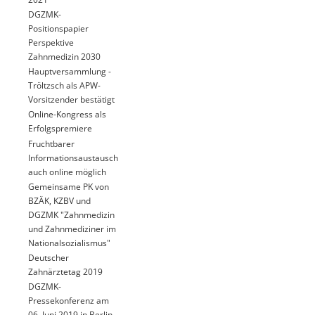
DGZMK-
Positionspapier
Perspektive
Zahnmedizin 2030
Hauptversammlung -
Tröltzsch als APW-
Vorsitzender bestätigt
Online-Kongress als
Erfolgspremiere
Fruchtbarer
Informationsaustausch
auch online möglich
Gemeinsame PK von
BZÄK, KZBV und
DGZMK "Zahnmedizin
und Zahnmediziner im
Nationalsozialismus"
Deutscher
Zahnärztetag 2019
DGZMK-
Pressekonferenz am
06. Juni 2019 in Berlin