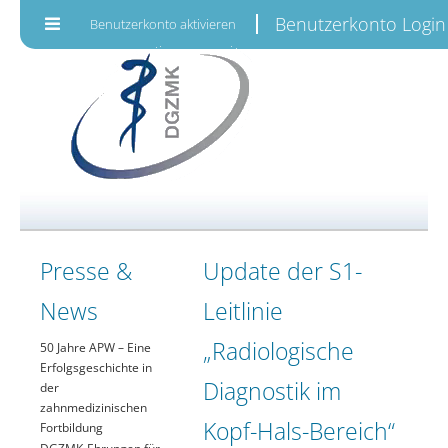
Zum Inhalt wechseln
Benutzerkonto Login
Benutzerkonto aktivieren
Presse &
Update der S1-
News
Leitlinie
„Radiologische
50 Jahre APW – Eine
Erfolgsgeschichte in
Diagnostik im
der
zahnmedizinischen
Kopf-Hals-Bereich“
Fortbildung
DGZMK-Ehrungen für