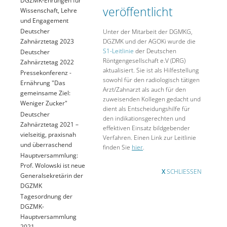
veröffentlicht
Wissenschaft, Lehre
und Engagement
Deutscher
Unter der Mitarbeit der DGMKG,
DGZMK und der AGOKi wurde die
Zahnärztetag 2023
S1-Leitlinie
der Deutschen
Deutscher
Röntgengesellschaft e.V (DRG)
Zahnärztetag 2022
aktualisiert. Sie ist als Hilfestellung
Pressekonferenz -
sowohl für den radiologisch tätigen
Ernährung "Das
Arzt/Zahnarzt als auch für den
gemeinsame Ziel:
zuweisenden Kollegen gedacht und
Weniger Zucker"
dient als Entscheidungshilfe für
Deutscher
den indikationsgerechten und
Zahnärztetag 2021 –
effektiven Einsatz bildgebender
vielseitig, praxisnah
Verfahren. Einen Link zur Leitlinie
und überraschend
finden Sie
hier
.
Hauptversammlung:
Prof. Wolowski ist neue
X
SCHLIESSEN
Generalsekretärin der
DGZMK
Tagesordnung der
DGZMK-
Hauptversammlung
2021