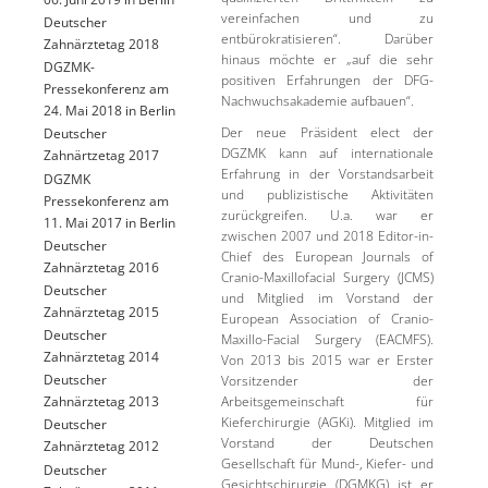
vereinfachen und zu
Deutscher
entbürokratisieren“. Darüber
Zahnärztetag 2018
hinaus möchte er „auf die sehr
DGZMK-
positiven Erfahrungen der DFG-
Pressekonferenz am
Nachwuchsakademie aufbauen“.
24. Mai 2018 in Berlin
Der neue Präsident elect der
Deutscher
DGZMK kann auf internationale
Zahnärtzetag 2017
Erfahrung in der Vorstandsarbeit
DGZMK
und publizistische Aktivitäten
Pressekonferenz am
zurückgreifen. U.a. war er
11. Mai 2017 in Berlin
zwischen 2007 und 2018 Editor-in-
Deutscher
Chief des European Journals of
Zahnärztetag 2016
Cranio-Maxillofacial Surgery (JCMS)
Deutscher
und Mitglied im Vorstand der
Zahnärztetag 2015
European Association of Cranio-
Deutscher
Maxillo-Facial Surgery (EACMFS).
Zahnärztetag 2014
Von 2013 bis 2015 war er Erster
Deutscher
Vorsitzender der
Arbeitsgemeinschaft für
Zahnärztetag 2013
Kieferchirurgie (AGKi). Mitglied im
Deutscher
Vorstand der Deutschen
Zahnärztetag 2012
Gesellschaft für Mund-, Kiefer- und
Deutscher
Gesichtschirurgie (DGMKG) ist er