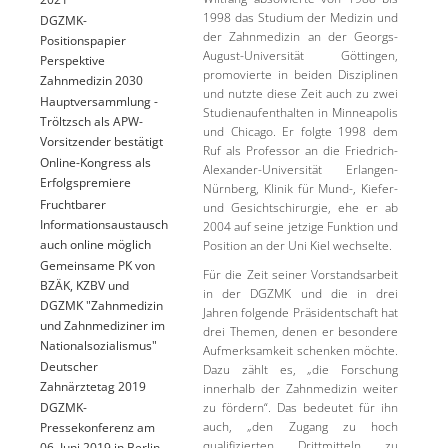
1998 das Studium der Medizin und
DGZMK-
der Zahnmedizin an der Georgs-
Positionspapier
August-Universität Göttingen,
Perspektive
promovierte in beiden Disziplinen
Zahnmedizin 2030
und nutzte diese Zeit auch zu zwei
Hauptversammlung -
Studienaufenthalten in Minneapolis
Tröltzsch als APW-
und Chicago. Er folgte 1998 dem
Vorsitzender bestätigt
Ruf als Professor an die Friedrich-
Online-Kongress als
Alexander-Universität Erlangen-
Erfolgspremiere
Nürnberg, Klinik für Mund-, Kiefer-
Fruchtbarer
und Gesichtschirurgie, ehe er ab
Informationsaustausch
2004 auf seine jetzige Funktion und
auch online möglich
Position an der Uni Kiel wechselte.
Gemeinsame PK von
Für die Zeit seiner Vorstandsarbeit
BZÄK, KZBV und
in der DGZMK und die in drei
DGZMK "Zahnmedizin
Jahren folgende Präsidentschaft hat
und Zahnmediziner im
drei Themen, denen er besondere
Nationalsozialismus"
Aufmerksamkeit schenken möchte.
Deutscher
Dazu zählt es, „die Forschung
Zahnärztetag 2019
innerhalb der Zahnmedizin weiter
zu fördern“. Das bedeutet für ihn
DGZMK-
auch, „den Zugang zu hoch
Pressekonferenz am
qualifizierten Drittmitteln zu
06. Juni 2019 in Berlin