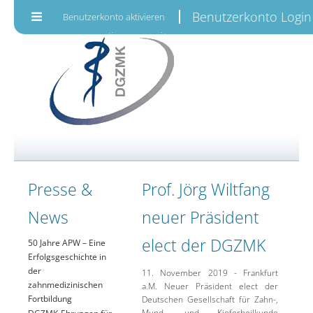
Zum Inhalt wechseln
Benutzerkonto Login
Benutzerkonto aktivieren
Presse &
Prof. Jörg Wiltfang
News
neuer Präsident
elect der DGZMK
50 Jahre APW – Eine
Erfolgsgeschichte in
der
11. November 2019 - Frankfurt
zahnmedizinischen
a.M. Neuer Präsident elect der
Fortbildung
Deutschen Gesellschaft für Zahn-,
Mund- und Kieferheilkunde
DGZMK-Ehrungen für