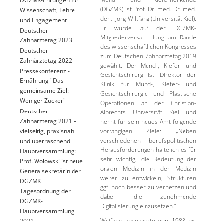
(DGZMK) ist Prof. Dr. med. Dr. med.
Wissenschaft, Lehre
dent. Jörg Wiltfang (Universität Kiel).
und Engagement
Er wurde auf der DGZMK-
Deutscher
Mitgliederversammlung am Rande
Zahnärztetag 2023
des wissenschaftlichen Kongresses
Deutscher
zum Deutschen Zahnärztetag 2019
Zahnärztetag 2022
gewählt. Der Mund-, Kiefer- und
Pressekonferenz -
Gesichtschirurg ist Direktor der
Ernährung "Das
Klinik für Mund-, Kiefer- und
gemeinsame Ziel:
Gesichtschirurgie und Plastische
Weniger Zucker"
Operationen an der Christian-
Deutscher
Albrechts Universität Kiel und
Zahnärztetag 2021 –
nennt für sein neues Amt folgende
vielseitig, praxisnah
vorrangigen Ziele: „Neben
verschiedenen berufspolitischen
und überraschend
Herausforderungen halte ich es für
Hauptversammlung:
sehr wichtig, die Bedeutung der
Prof. Wolowski ist neue
oralen Medizin in der Medizin
Generalsekretärin der
weiter zu entwickeln, Strukturen
DGZMK
ggf. noch besser zu vernetzen und
Tagesordnung der
dabei die zunehmende
DGZMK-
Digitalisierung einzusetzen.“
Hauptversammlung
Wiltfang absolvierte von 1988 bis
2021