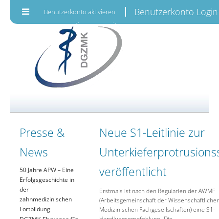
Zum Inhalt wechseln
Benutzerkonto Login
Benutzerkonto aktivieren
Presse &
Neue S1-Leitlinie zur
News
Unterkieferprotrusions
veröffentlicht
50 Jahre APW – Eine
Erfolgsgeschichte in
der
Erstmals ist nach den Regularien der AWMF
zahnmedizinischen
(Arbeitsgemeinschaft der Wissenschaftliche
Fortbildung
Medizinischen Fachgesellschaften) eine S1-
Handlungsempfehlung „Die
DGZMK-Ehrungen für