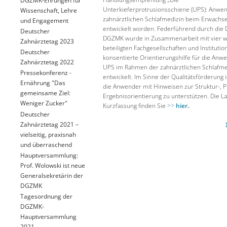
Unterkieferprotrusionsschiene (UPS): Anwen
Wissenschaft, Lehre
zahnärztlichen Schlafmedizin beim Erwachs
und Engagement
entwickelt worden. Federführend durch die
Deutscher
DGZMK wurde in Zusammenarbeit mit vier w
Zahnärztetag 2023
beteiligten Fachgesellschaften und Institutio
Deutscher
konsentierte Orientierungshilfe für die An
Zahnärztetag 2022
UPS im Rahmen der zahnärztlichen Schlafme
Pressekonferenz -
entwickelt. Im Sinne der Qualitätsförderung is
Ernährung "Das
die Anwender mit Hinweisen zur Struktur-, 
gemeinsame Ziel:
Ergebnisorientierung zu unterstützen. Die La
Weniger Zucker"
Kurzfassung finden Sie
>>
hier
.
Deutscher
Zahnärztetag 2021 –
vielseitig, praxisnah
und überraschend
Hauptversammlung:
Prof. Wolowski ist neue
Generalsekretärin der
DGZMK
Tagesordnung der
DGZMK-
Hauptversammlung
2021