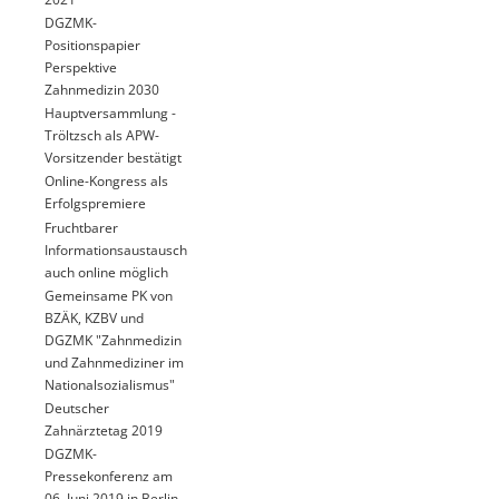
DGZMK-
Positionspapier
Perspektive
Zahnmedizin 2030
Hauptversammlung -
Tröltzsch als APW-
Vorsitzender bestätigt
Online-Kongress als
Erfolgspremiere
Fruchtbarer
Informationsaustausch
auch online möglich
Gemeinsame PK von
BZÄK, KZBV und
DGZMK "Zahnmedizin
und Zahnmediziner im
Nationalsozialismus"
Deutscher
Zahnärztetag 2019
DGZMK-
Pressekonferenz am
06. Juni 2019 in Berlin