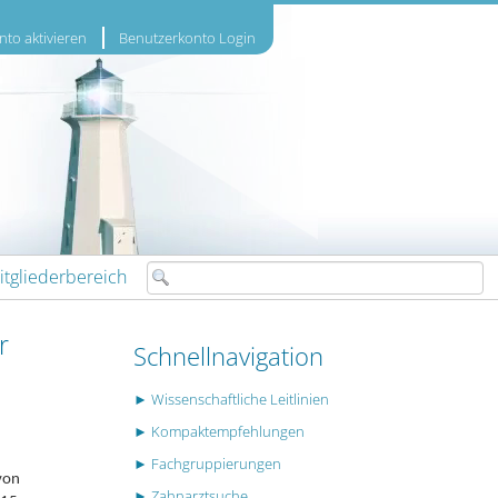
to aktivieren
Benutzerkonto Login
itgliederbereich
r
Schnellnavigation
► Wissenschaftliche Leitlinien
► Kompaktempfehlungen
► Fachgruppierungen
von
► Zahnarztsuche