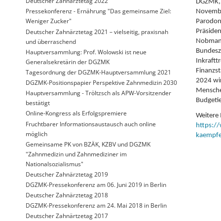
Deutscher Zahnärztetag 2022
DGZMK, D
Pressekonferenz - Ernährung "Das gemeinsame Ziel:
November
Weniger Zucker"
Parodont
Deutscher Zahnärztetag 2021 – vielseitig, praxisnah
Präside
und überraschend
Nobmann
Bundesza
Hauptversammlung: Prof. Wolowski ist neue
Inkraftt
Generalsekretärin der DGZMK
Finanzst
Tagesordnung der DGZMK-Hauptversammlung 2021
2024 wir
DGZMK-Positionspapier Perspektive Zahnmedizin 2030
Menschen
Hauptversammlung - Tröltzsch als APW-Vorsitzender
Budgeti
bestätigt
Online-Kongress als Erfolgspremiere
Weitere 
Fruchtbarer Informationsaustausch auch online
https:/
möglich
kaempfen
Gemeinsame PK von BZÄK, KZBV und DGZMK
"Zahnmedizin und Zahnmediziner im
Nationalsozialismus"
Deutscher Zahnärztetag 2019
DGZMK-Pressekonferenz am 06. Juni 2019 in Berlin
Deutscher Zahnärztetag 2018
DGZMK-Pressekonferenz am 24. Mai 2018 in Berlin
Deutscher Zahnärtzetag 2017