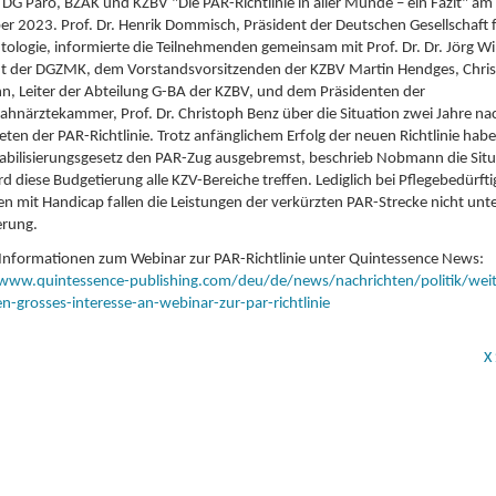
G Paro, BZÄK und KZBV "Die PAR-Richtlinie in aller Munde – ein Fazit" am
 2023. Prof. Dr. Henrik Dommisch, Präsident der Deutschen Gesellschaft 
ologie, informierte die Teilnehmenden gemeinsam mit Prof. Dr. Dr. Jörg Wi
nt der DGZMK, dem Vorstandsvorsitzenden der KZBV Martin Hendges, Chris
, Leiter der Abteilung G-BA der KZBV, und dem Präsidenten der
hnärztekammer, Prof. Dr. Christoph Benz über die Situation zwei Jahre na
reten der PAR-Richtlinie. Trotz anfänglichem Erfolg der neuen Richtlinie hab
abilisierungsgesetz den PAR-Zug ausgebremst, beschrieb Nobmann die Situ
d diese Budgetierung alle KZV-Bereiche treffen. Lediglich bei Pflegebedürft
 mit Handicap fallen die Leistungen der verkürzten PAR-Strecke nicht unte
erung.
Informationen zum Webinar zur PAR-Richtlinie unter Quintessence News:
/www.quintessence-publishing.com/deu/de/news/nachrichten/politik/weit
-grosses-interesse-an-webinar-zur-par-richtlinie
X