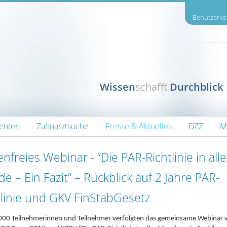
Benutzerkon
Wissen
schafft
Durchblick
ienten
Zahnarztsuche
Presse & Aktuelles
DZZ
M
nfreies Webinar - “Die PAR-Richtlinie in alle
e – Ein Fazit” – Rückblick auf 2 Jahre PAR-
tlinie und GKV FinStabGesetz
000 Teilnehmerinnen und Teilnehmer verfolgten das gemeinsame Webinar 