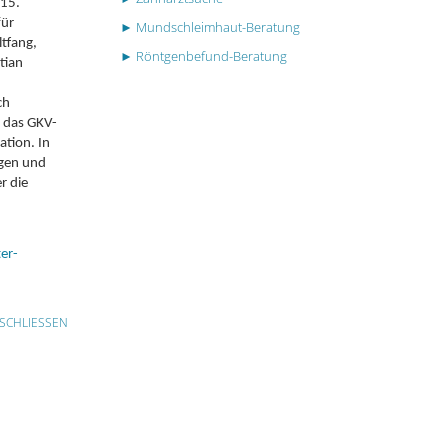
 15.
für
► Mundschleimhaut-Beratung
ltfang,
► Röntgenbefund-Beratung
tian
ch
e das GKV-
ation. In
igen und
r die
er-
SCHLIESSEN