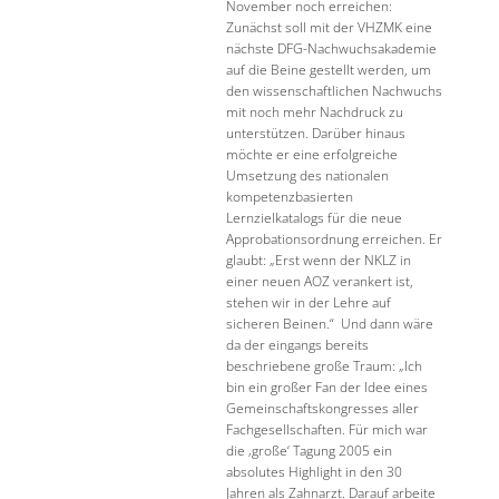
November noch erreichen:
Zunächst soll mit der VHZMK eine
nächste DFG-Nachwuchsakademie
auf die Beine gestellt werden, um
den wissenschaftlichen Nachwuchs
mit noch mehr Nachdruck zu
unterstützen. Darüber hinaus
möchte er eine erfolgreiche
Umsetzung des nationalen
kompetenzbasierten
Lernzielkatalogs für die neue
Approbationsordnung erreichen. Er
glaubt: „Erst wenn der NKLZ in
einer neuen AOZ verankert ist,
stehen wir in der Lehre auf
sicheren Beinen.“ Und dann wäre
da der eingangs bereits
beschriebene große Traum: „Ich
bin ein großer Fan der Idee eines
Gemeinschaftskongresses aller
Fachgesellschaften. Für mich war
die ‚große‘ Tagung 2005 ein
absolutes Highlight in den 30
Jahren als Zahnarzt. Darauf arbeite