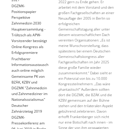
2022 gern zu Ende gehen. Er
DGZMK-
arbeitet mit dem Vorstand und den
Positionspapier
großen Fachgesellschaften an einer
Perspektive
Neuauflage der 2005 in Berlin so
Zahnmedizin 2030
erfolgreichen
Gemeinschaftstagung aller unter
Hauptversammlung -
diesem wissenschaftlichen Dach
Tröltzsch als APW-
vereinten Organisationen: „Es ist
Vorsitzender bestätigt
meine Wunschvorstellung, dass
Online-Kongress als
spätestens bei einem Deutschen
Erfolgspremiere
Gemeinschaftskongress aller
Fruchtbarer
Fachgesellschaften im Jahr 2025
Informationsaustausch
diese große Familie wieder
auch online möglich
zusammenkommt.“ Dabei sieht er
Gemeinsame PK von
ein Potenzial von bis zu 10.000
BZÄK, KZBV und
Kongressteilnehmern. „Das wäre
DGZMK "Zahnmedizin
phantastisch!“ Außerdem sollten
und Zahnmediziner im
dort die DGZMK, die BZÄK und die
Nationalsozialismus"
KZBV gemeinsam auf der Bühne
Deutscher
stehen und den trilateralen Aspekt
Zahnärztetag 2019
gebührend zelebrieren. Davon
erhofft Frankenberger sich nicht
DGZMK-
nur eine Botschaft nach innen - im
Pressekonferenz am
Sinne der von ihm propagierten
06. Juni 2019 in Berlin