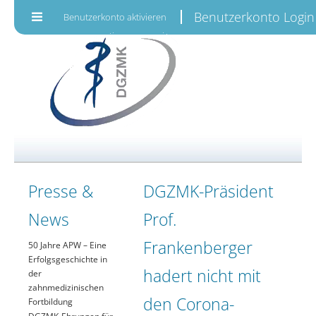
Zum Inhalt wechseln
Benutzerkonto Login
Benutzerkonto aktivieren
Presse &
DGZMK-Präsident
News
Prof.
Frankenberger
50 Jahre APW – Eine
Erfolgsgeschichte in
hadert nicht mit
der
zahnmedizinischen
den Corona-
Fortbildung
DGZMK-Ehrungen für