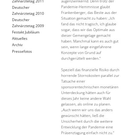
Zahnärztetag 2011
augenzwinkernd. Denn trotz der
Pandemie-Hemmnisse glaubt
Deutscher
Frankenberger, das Beste aus der
Zahnärztetag 2010
Situation gemacht zu haben: „Ich
Deutscher
fand das nicht tragisch, ich glaube
Zahnärztetag 2009
sogar, dass wir das Optimale aus
Festakt Jubiläum
dieser Gemengelage gemacht
Aktuelles
haben. Manchmal kann es auch gut
Archiv
sein, wenn lange eingefahrene
Pressefotos
Konzepte von Grund auf
durchgerüttelt werden.“
Speziell das finanzielle Risiko durch
horrende Stornokosten parallel zur
Tatsache einer
sponsorentechnischen monetären
Unterdeckung hätten auch für
dieses Jahr keine andere Wahl
gelassen, als online zu planen.
„Auch wenn wir uns das anders
gewünscht hätten, ließ die
Unsicherheit durch die weitere
Entwicklung der Pandemie eine
Präsenztagung einfach nicht zu.“