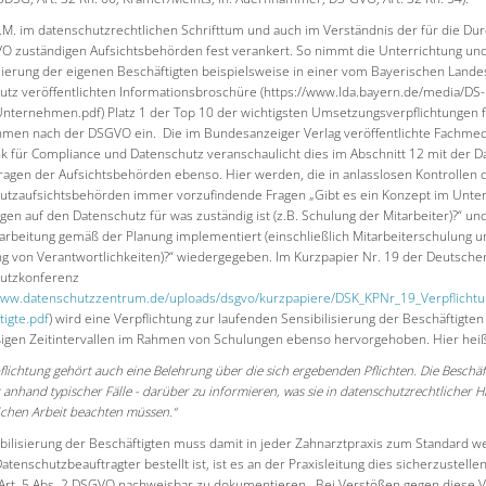
h.M. im datenschutzrechtlichen Schrifttum und auch im Verständnis der für die Du
O zuständigen Aufsichtsbehörden fest verankert. So nimmt die Unterrichtung un
isierung der eigenen Beschäftigten beispielsweise in einer vom Bayerischen Lande
utz veröffentlichten Informationsbroschüre (https://www.lda.bayern.de/media/DS-
nternehmen.pdf) Platz 1 der Top 10 der wichtigsten Umsetzungsverpflichtungen 
men nach der DSGVO ein. Die im Bundesanzeiger Verlag veröffentlichte Fachmed
k für Compliance und Datenschutz veranschaulicht dies im Abschnitt 12 mit der D
ragen der Aufsichtsbehörden ebenso. Hier werden, die in anlasslosen Kontrollen 
utzaufsichtsbehörden immer vorzufindende Fragen „Gibt es ein Konzept im Unt
en auf den Datenschutz für was zuständig ist (z.B. Schulung der Mitarbeiter)?“ u
arbeitung gemäß der Planung implementiert (einschließlich Mitarbeiterschulung u
g von Verantwortlichkeiten)?“ wiedergegeben. Im Kurzpapier Nr. 19 der Deutsche
utzkonferenz
www.datenschutzzentrum.de/uploads/dsgvo/kurzpapiere/DSK_KPNr_19_Verpflichtu
tigte.pdf
) wird eine Verpflichtung zur laufenden Sensibilisierung der Beschäftigten
igen Zeitintervallen im Rahmen von Schulungen ebenso hervorgehoben. Hier heiß
flichtung gehört auch eine Belehrung über die sich ergebenden Pflichten. Die Beschäft
 anhand typischer Fälle - darüber zu informieren, was sie in datenschutzrechtlicher Hi
lichen Arbeit beachten müssen.“
bilisierung der Beschäftigten muss damit in jeder Zahnarztpraxis zum Standard w
atenschutzbeauftragter bestellt ist, ist es an der Praxisleitung dies sicherzustelle
f Art. 5 Abs. 2 DSGVO nachweisbar zu dokumentieren. Bei Verstößen gegen diese V