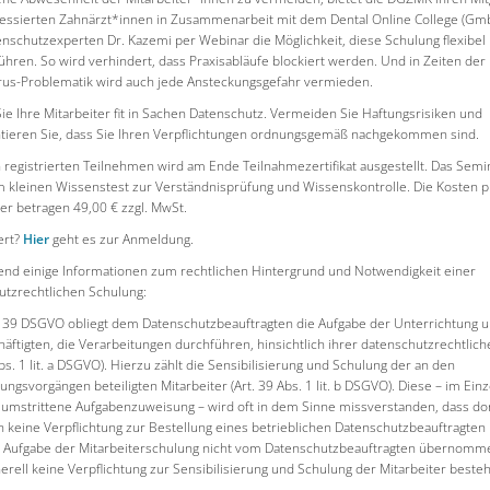
ressierten Zahnärzt*innen in Zusammenarbeit mit dem Dental Online College (Gm
nschutzexperten Dr. Kazemi per Webinar die Möglichkeit, diese Schulung flexibel
hren. So wird verhindert, dass Praxisabläufe blockiert werden. Und in Zeiten der
rus-Problematik wird auch jede Ansteckungsgefahr vermieden.
e Ihre Mitarbeiter fit in Sachen Datenschutz. Vermeiden Sie Haftungsrisiken und
ieren Sie, dass Sie Ihren Verpflichtungen ordnungsgemäß nachgekommen sind.
 registrierten Teilnehmen wird am Ende Teilnahmezertifikat ausgestellt. Das Semi
m kleinen Wissenstest zur Verständnisprüfung und Wissenskontrolle. Die Kosten p
er betragen 49,00 € zzgl. MwSt.
ert?
Hier
geht es zur Anmeldung.
end einige Informationen zum rechtlichen Hintergrund und Notwendigkeit einer
utzrechtlichen Schulung:
. 39 DSGVO obliegt dem Datenschutzbeauftragten die Aufgabe der Unterrichtung 
äftigten, die Verarbeitungen durchführen, hinsichtlich ihrer datenschutzrechtlich
Abs. 1 lit. a DSGVO). Hierzu zählt die Sensibilisierung und Schulung der an den
ungsvorgängen beteiligten Mitarbeiter (Art. 39 Abs. 1 lit. b DSGVO). Diese – im Ein
h umstrittene Aufgabenzuweisung – wird oft in dem Sinne missverstanden, dass do
h keine Verpflichtung zur Bestellung eines betrieblichen Datenschutzbeauftragten
e Aufgabe der Mitarbeiterschulung nicht vom Datenschutzbeauftragten übernom
erell keine Verpflichtung zur Sensibilisierung und Schulung der Mitarbeiter beste