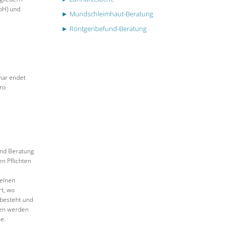
bH) und
► Mundschleimhaut-Beratung
► Röntgenbefund-Beratung
nar endet
ro
und Beratung
en Pflichten
zelnen
rt, wo
 besteht und
men werden
he.