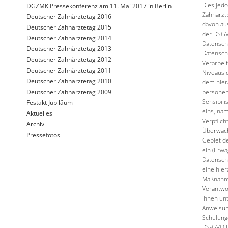
Dies jedo
DGZMK Pressekonferenz am 11. Mai 2017 in Berlin
Zahnarzt
Deutscher Zahnärztetag 2016
davon aus
Deutscher Zahnärztetag 2015
der DSGV
Deutscher Zahnärztetag 2014
Datensch
Deutscher Zahnärztetag 2013
Datensch
Deutscher Zahnärztetag 2012
Verarbeit
Deutscher Zahnärztetag 2011
Niveaus 
Deutscher Zahnärztetag 2010
dem hier
Deutscher Zahnärztetag 2009
personen
Sensibili
Festakt Jubiläum
eins, näm
Aktuelles
Verpflic
Archiv
Überwach
Pressefotos
Gebiet d
ein (Erw
Datensch
eine hier
Maßnahme
Verantwo
ihnen un
Anweisun
Schulunge
DS-GVO B