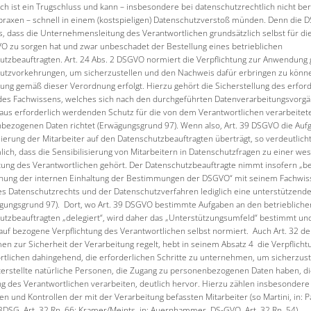
ch ist ein Trugschluss und kann – insbesondere bei datenschutzrechtlich nicht be
praxen – schnell in einem (kostspieligen) Datenschutzverstoß münden. Denn die
, dass die Unternehmensleitung des Verantwortlichen grundsätzlich selbst für di
O zu sorgen hat und zwar unbeschadet der Bestellung eines betrieblichen
utzbeauftragten. Art. 24 Abs. 2 DSGVO normiert die Verpflichtung zur Anwendung 
utzvorkehrungen, um sicherzustellen und den Nachweis dafür erbringen zu könne
ung gemäß dieser Verordnung erfolgt. Hierzu gehört die Sicherstellung des erfor
des Fachwissens, welches sich nach den durchgeführten Datenverarbeitungsvorg
aus erforderlich werdenden Schutz für die von dem Verantwortlichen verarbeitet
bezogenen Daten richtet (Erwägungsgrund 97). Wenn also, Art. 39 DSGVO die Auf
sierung der Mitarbeiter auf den Datenschutzbeauftragten überträgt, so verdeutlicht
lich, dass die Sensibilisierung von Mitarbeitern in Datenschutzfragen zu einer we
htung des Verantwortlichen gehört. Der Datenschutzbeauftragte nimmt insofern „be
ung der internen Einhaltung der Bestimmungen der DSGVO“ mit seinem Fachwis
es Datenschutzrechts und der Datenschutzverfahren lediglich eine unterstützende
ägungsgrund 97). Dort, wo Art. 39 DSGVO bestimmte Aufgaben an den betriebliche
utzbeauftragten „delegiert“, wird daher das „Unterstützungsumfeld“ bestimmt un
auf bezogene Verpflichtung des Verantwortlichen selbst normiert. Auch Art. 32 de
n zur Sicherheit der Verarbeitung regelt, hebt in seinem Absatz 4 die Verpflicht
rtlichen dahingehend, die erforderlichen Schritte zu unternehmen, um sicherzust
terstellte natürliche Personen, die Zugang zu personenbezogenen Daten haben, di
g des Verantwortlichen verarbeiten, deutlich hervor. Hierzu zählen insbesondere
n und Kontrollen der mit der Verarbeitung befassten Mitarbeiter (so Martini, in: P
DSG, Art. 32 Rn. 66; Kramer/Meints, in: Auernhammer, DS-GVO, Art. 32 Rn. 54).