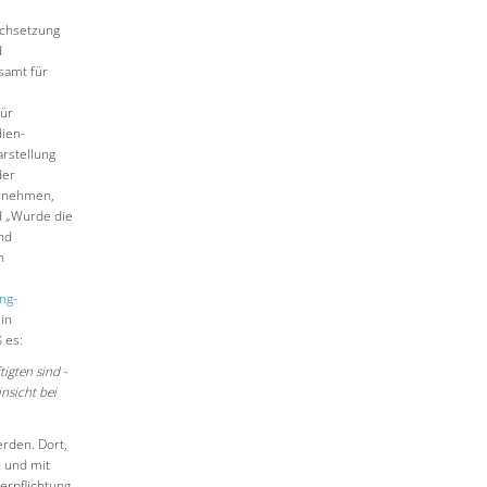
rchsetzung
d
samt für
für
ien-
arstellung
der
ernehmen,
nd „Wurde die
nd
n
ng-
 in
 es:
igten sind -
nsicht bei
erden. Dort,
n und mit
erpflichtung