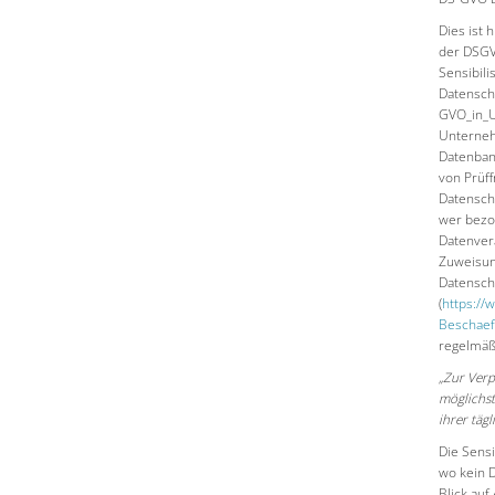
Dies ist 
der DSGV
Sensibil
Datensch
GVO_in_U
Unterneh
Datenban
von Prüff
Datensch
wer bezog
Datenver
Zuweisun
Datensch
(
https://
Beschaef
regelmäß
„Zur Verp
möglichst
ihrer täg
Die Sensi
wo kein D
Blick au