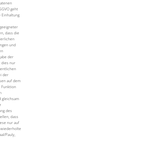
ratenen
 DSGVO geht
e Einhaltung
geeigneter
n, dass die
derlichen
ängen und
en
gabe der
 dies nur
sentlichen
i der
sen auf dem
 Funktion
n
d gleichsam
r
ung des
ellen, dass
ese nur auf
 wiederholte
aal/Pauly,