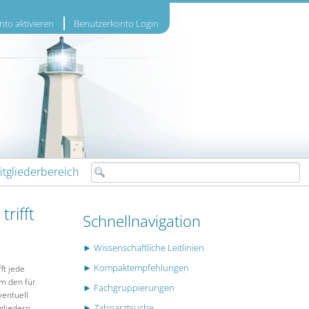
to aktivieren
Benutzerkonto Login
itgliederbereich
rifft
Schnellnavigation
► Wissenschaftliche Leitlinien
► Kompaktempfehlungen
ft jede
Um den für
► Fachgruppierungen
ventuell
► Zahnarztsuche
gliedern