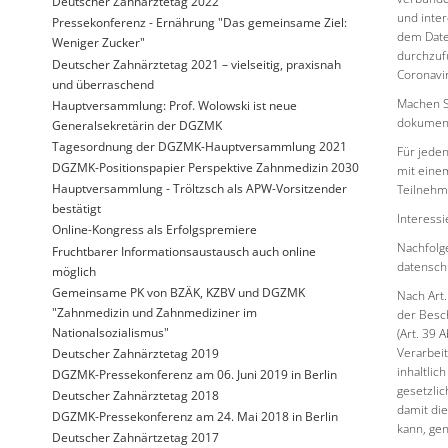
Deutscher Zahnärztetag 2022
und inte
Pressekonferenz - Ernährung "Das gemeinsame Ziel:
dem Date
Weniger Zucker"
durchzufü
Deutscher Zahnärztetag 2021 – vielseitig, praxisnah
Coronavi
und überraschend
Machen Si
Hauptversammlung: Prof. Wolowski ist neue
dokument
Generalsekretärin der DGZMK
Tagesordnung der DGZMK-Hauptversammlung 2021
Für jeden
DGZMK-Positionspapier Perspektive Zahnmedizin 2030
mit eine
Hauptversammlung - Tröltzsch als APW-Vorsitzender
Teilnehm
bestätigt
Interessi
Online-Kongress als Erfolgspremiere
Nachfolg
Fruchtbarer Informationsaustausch auch online
datensch
möglich
Gemeinsame PK von BZÄK, KZBV und DGZMK
Nach Art
"Zahnmedizin und Zahnmediziner im
der Besch
Nationalsozialismus"
(Art. 39 
Verarbeit
Deutscher Zahnärztetag 2019
inhaltlic
DGZMK-Pressekonferenz am 06. Juni 2019 in Berlin
gesetzlic
Deutscher Zahnärztetag 2018
damit di
DGZMK-Pressekonferenz am 24. Mai 2018 in Berlin
kann, gen
Deutscher Zahnärtzetag 2017