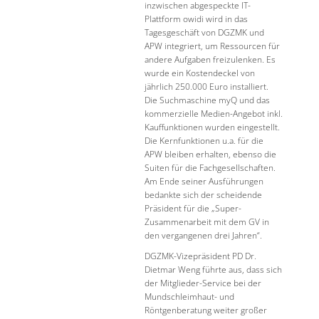
inzwischen abgespeckte IT-
Plattform owidi wird in das
Tagesgeschäft von DGZMK und
APW integriert, um Ressourcen für
andere Aufgaben freizulenken. Es
wurde ein Kostendeckel von
jährlich 250.000 Euro installiert.
Die Suchmaschine myQ und das
kommerzielle Medien-Angebot inkl.
Kauffunktionen wurden eingestellt.
Die Kernfunktionen u.a. für die
APW bleiben erhalten, ebenso die
Suiten für die Fachgesellschaften.
Am Ende seiner Ausführungen
bedankte sich der scheidende
Präsident für die „Super-
Zusammenarbeit mit dem GV in
den vergangenen drei Jahren“.
DGZMK-Vizepräsident PD Dr.
Dietmar Weng führte aus, dass sich
der Mitglieder-Service bei der
Mundschleimhaut- und
Röntgenberatung weiter großer