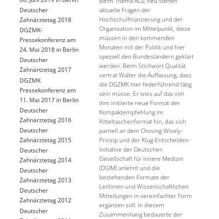
Beim Thema AOZ neu stehen
aktuelle Fragen der
Deutscher
Hochschulfinanzierung und der
Zahnärztetag 2018
Organisation im Mittelpunkt, diese
DGZMK-
müssen in den kommenden
Pressekonferenz am
Monaten mit der Politik und hier
24. Mai 2018 in Berlin
speziell den Bundesländern geklärt
Deutscher
werden. Beim Stichwort Qualität
Zahnärtzetag 2017
vertrat Walter die Auffassung, dass
DGZMK
die DGZMK hier federführend tätig
Pressekonferenz am
sein müsse. Er wies auf das von
11. Mai 2017 in Berlin
ihm initiierte neue Format der
Deutscher
Kompaktempfehlung im
Zahnärztetag 2016
Kitteltaschenformat hin, das sich
Deutscher
partiell an dem Chosing Wisely-
Zahnärztetag 2015
Prinzip und der Klug-Entscheiden-
Initiative der Deutschen
Deutscher
Gesellschaft für Innere Medizin
Zahnärztetag 2014
(DGIM) anlehnt und die
Deutscher
bestehenden Formate der
Zahnärztetag 2013
Leitlinien und Wissenschaftlichen
Deutscher
Mitteilungen in vereinfachter Form
Zahnärztetag 2012
ergänzen soll. In diesem
Deutscher
Zusammenhang bedauerte der