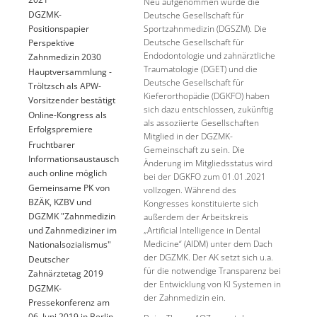
Neu aufgenommen wurde die
DGZMK-
Deutsche Gesellschaft für
Sportzahnmedizin (DGSZM). Die
Positionspapier
Deutsche Gesellschaft für
Perspektive
Endodontologie und zahnärztliche
Zahnmedizin 2030
Traumatologie (DGET) und die
Hauptversammlung -
Deutsche Gesellschaft für
Tröltzsch als APW-
Kieferorthopädie (DGKFO) haben
Vorsitzender bestätigt
sich dazu entschlossen, zukünftig
Online-Kongress als
als assoziierte Gesellschaften
Erfolgspremiere
Mitglied in der DGZMK-
Fruchtbarer
Gemeinschaft zu sein. Die
Informationsaustausch
Änderung im Mitgliedsstatus wird
auch online möglich
bei der DGKFO zum 01.01.2021
Gemeinsame PK von
vollzogen. Während des
BZÄK, KZBV und
Kongresses konstituierte sich
DGZMK "Zahnmedizin
außerdem der Arbeitskreis
und Zahnmediziner im
„Artificial Intelligence in Dental
Medicine“ (AIDM) unter dem Dach
Nationalsozialismus"
der DGZMK. Der AK setzt sich u.a.
Deutscher
für die notwendige Transparenz bei
Zahnärztetag 2019
der Entwicklung von KI Systemen in
DGZMK-
der Zahnmedizin ein.
Pressekonferenz am
06. Juni 2019 in Berlin