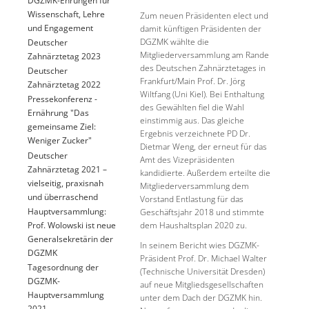
Wissenschaft, Lehre
Zum neuen Präsidenten elect und
und Engagement
damit künftigen Präsidenten der
DGZMK wählte die
Deutscher
Mitgliederversammlung am Rande
Zahnärztetag 2023
des Deutschen Zahnärztetages in
Deutscher
Frankfurt/Main Prof. Dr. Jörg
Zahnärztetag 2022
Wiltfang (Uni Kiel). Bei Enthaltung
Pressekonferenz -
des Gewählten fiel die Wahl
Ernährung "Das
einstimmig aus. Das gleiche
gemeinsame Ziel:
Ergebnis verzeichnete PD Dr.
Weniger Zucker"
Dietmar Weng, der erneut für das
Deutscher
Amt des Vizepräsidenten
Zahnärztetag 2021 –
kandidierte. Außerdem erteilte die
vielseitig, praxisnah
Mitgliederversammlung dem
und überraschend
Vorstand Entlastung für das
Hauptversammlung:
Geschäftsjahr 2018 und stimmte
Prof. Wolowski ist neue
dem Haushaltsplan 2020 zu.
Generalsekretärin der
In seinem Bericht wies DGZMK-
DGZMK
Präsident Prof. Dr. Michael Walter
Tagesordnung der
(Technische Universität Dresden)
DGZMK-
auf neue Mitgliedsgesellschaften
Hauptversammlung
unter dem Dach der DGZMK hin.
2021