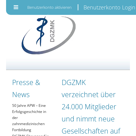
Zum Inhalt wechseln
Benutzerkonto Login
Benutzerkonto aktivieren
Presse &
DGZMK
News
verzeichnet über
24.000 Mitglieder
50 Jahre APW – Eine
Erfolgsgeschichte in
und nimmt neue
der
zahnmedizinischen
Gesellschaften auf
Fortbildung
DGZMK-Ehrungen für