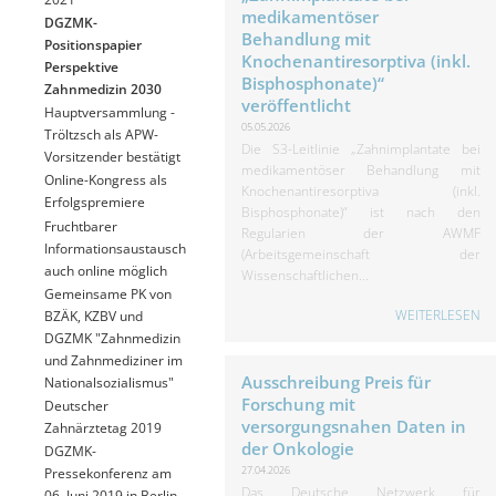
medikamentöser
DGZMK-
Behandlung mit
Positionspapier
Knochenantiresorptiva (inkl.
Perspektive
Bisphosphonate)“
Zahnmedizin 2030
veröffentlicht
Hauptversammlung -
05.05.2026
Tröltzsch als APW-
Die S3-Leitlinie „Zahnimplantate bei
Vorsitzender bestätigt
medikamentöser Behandlung mit
Online-Kongress als
Knochenantiresorptiva (inkl.
Erfolgspremiere
Bisphosphonate)“ ist nach den
Fruchtbarer
Regularien der AWMF
Informationsaustausch
(Arbeitsgemeinschaft der
auch online möglich
Wissenschaftlichen...
Gemeinsame PK von
WEITERLESEN
BZÄK, KZBV und
DGZMK "Zahnmedizin
und Zahnmediziner im
Ausschreibung Preis für
Nationalsozialismus"
Forschung mit
Deutscher
versorgungsnahen Daten in
Zahnärztetag 2019
der Onkologie
DGZMK-
27.04.2026
Pressekonferenz am
Das Deutsche Netzwerk für
06. Juni 2019 in Berlin