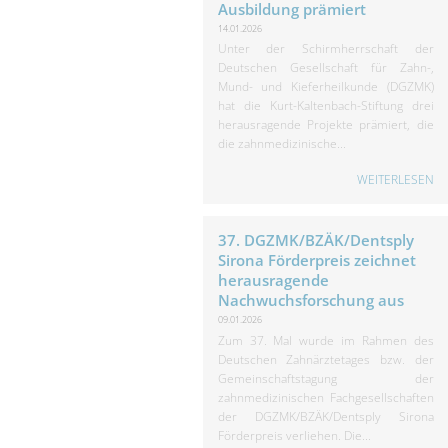
Ausbildung prämiert
14.01.2026
Unter der Schirmherrschaft der
Deutschen Gesellschaft für Zahn-,
Mund- und Kieferheilkunde (DGZMK)
hat die Kurt-Kaltenbach-Stiftung drei
herausragende Projekte prämiert, die
die zahnmedizinische...
WEITERLESEN
37. DGZMK/BZÄK/Dentsply
Sirona Förderpreis zeichnet
herausragende
Nachwuchsforschung aus
09.01.2026
Zum 37. Mal wurde im Rahmen des
Deutschen Zahnärztetages bzw. der
Gemeinschaftstagung der
zahnmedizinischen Fachgesellschaften
der DGZMK/BZÄK/Dentsply Sirona
Förderpreis verliehen. Die...