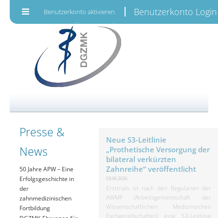
Zum Inhalt wechseln
Benutzerkonto Login
Benutzerkonto aktivieren
Presse &
Neue S3-Leitlinie
News
„Prothetische Versorgung der
bilateral verkürzten
Zahnreihe“ veröffentlicht
50 Jahre APW – Eine
Erfolgsgeschichte in
03.06.2026
Erstmals ist nach den Regularien der
der
AWMF (Arbeitsgemeinschaft der
zahnmedizinischen
Wissenschaftlichen Medizinischen
Fortbildung
Fachgesellschaften) eine S3-Leitlinie
DGZMK-Ehrungen für