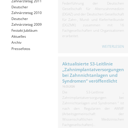
Zahnärztetag 2011
Federführung der Deutschen
Deutscher
Gesellschaft für Alterszahnmedizin
Zahnärztetag 2010
(DGAZ) und der Deutschen Gesellschaft
Deutscher
für Zahn-, Mund- und Kieferheilkunde
Zahnärztetag 2009
(DGZMK) zusammen mit 16
Fachgesellschaften und Organisationen
Festakt Jubiläum
erarbeitet.
Aktuelles
Archiv
WEITERLESEN
Pressefotos
Aktualisierte S3-Leitlinie
„Zahnimplantatversorgungen
bei Zahnnichtanlagen und
Syndromen“ veröffentlicht
16.03.2026
Die S3-Leitlinie „
Zahnimplantatversorgungen bei
Zahnnichtanlagen und Syndromen “ ist
nach den Regularien der AWMF
(Arbeitsgemeinschaft der
Wissenschaftlichen Medizinischen
Fachgesellschaften)...