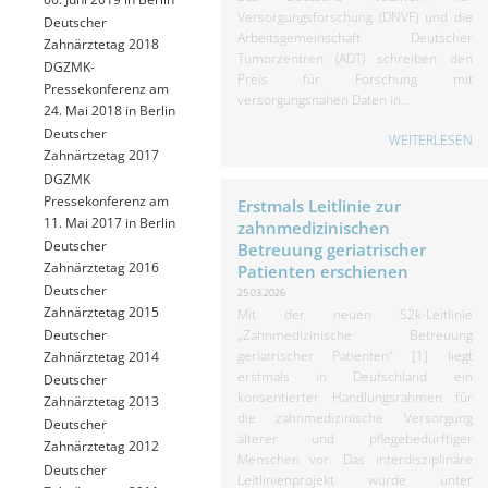
Versorgungsforschung (DNVF) und die
Deutscher
Arbeitsgemeinschaft Deutscher
Zahnärztetag 2018
Tumorzentren (ADT) schreiben den
DGZMK-
Preis für Forschung mit
Pressekonferenz am
versorgungsnahen Daten in...
24. Mai 2018 in Berlin
Deutscher
WEITERLESEN
Zahnärtzetag 2017
DGZMK
Pressekonferenz am
Erstmals Leitlinie zur
11. Mai 2017 in Berlin
zahnmedizinischen
Deutscher
Betreuung geriatrischer
Zahnärztetag 2016
Patienten erschienen
Deutscher
25.03.2026
Zahnärztetag 2015
Mit der neuen S2k-Leitlinie
„Zahnmedizinische Betreuung
Deutscher
geriatrischer Patienten“ [1] liegt
Zahnärztetag 2014
erstmals in Deutschland ein
Deutscher
konsentierter Handlungsrahmen für
Zahnärztetag 2013
die zahnmedizinische Versorgung
Deutscher
älterer und pflegebedürftiger
Zahnärztetag 2012
Menschen vor. Das interdisziplinäre
Deutscher
Leitlinienprojekt wurde unter