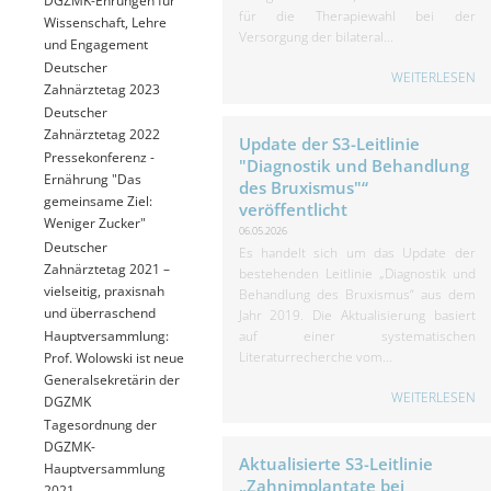
für die Therapiewahl bei der
Wissenschaft, Lehre
Versorgung der bilateral...
und Engagement
Deutscher
WEITERLESEN
Zahnärztetag 2023
Deutscher
Zahnärztetag 2022
Update der S3-Leitlinie
Pressekonferenz -
"Diagnostik und Behandlung
Ernährung "Das
des Bruxismus"“
gemeinsame Ziel:
veröffentlicht
Weniger Zucker"
06.05.2026
Deutscher
Es handelt sich um das Update der
Zahnärztetag 2021 –
bestehenden Leitlinie „Diagnostik und
vielseitig, praxisnah
Behandlung des Bruxismus“ aus dem
und überraschend
Jahr 2019. Die Aktualisierung basiert
Hauptversammlung:
auf einer systematischen
Literaturrecherche vom...
Prof. Wolowski ist neue
Generalsekretärin der
WEITERLESEN
DGZMK
Tagesordnung der
DGZMK-
Aktualisierte S3-Leitlinie
Hauptversammlung
„Zahnimplantate bei
2021