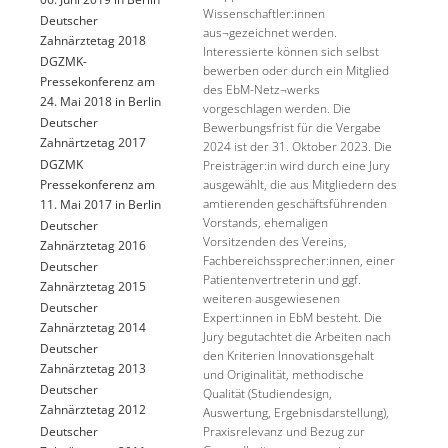
Wissenschaftler:innen
Deutscher
aus¬gezeichnet werden.
Zahnärztetag 2018
Interessierte können sich selbst
DGZMK-
bewerben oder durch ein Mitglied
Pressekonferenz am
des EbM-Netz¬werks
24. Mai 2018 in Berlin
vorgeschlagen werden. Die
Deutscher
Bewerbungsfrist für die Vergabe
Zahnärtzetag 2017
2024 ist der 31. Oktober 2023. Die
DGZMK
Preisträger:in wird durch eine Jury
Pressekonferenz am
ausgewählt, die aus Mitgliedern des
amtierenden geschäftsführenden
11. Mai 2017 in Berlin
Vorstands, ehemaligen
Deutscher
Vorsitzenden des Vereins,
Zahnärztetag 2016
Fachbereichssprecher:innen, einer
Deutscher
Patientenvertreterin und ggf.
Zahnärztetag 2015
weiteren ausgewiesenen
Deutscher
Expert:innen in EbM besteht. Die
Zahnärztetag 2014
Jury begutachtet die Arbeiten nach
Deutscher
den Kriterien Innovationsgehalt
Zahnärztetag 2013
und Originalität, methodische
Deutscher
Qualität (Studiendesign,
Zahnärztetag 2012
Auswertung, Ergebnisdarstellung),
Deutscher
Praxisrelevanz und Bezug zur