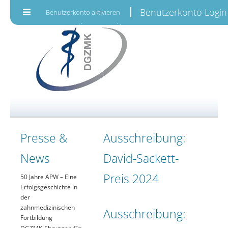
Zum Inhalt wechseln
Benutzerkonto Login
Benutzerkonto aktivieren
Presse &
Ausschreibung:
News
David-Sackett-
Preis 2024
50 Jahre APW – Eine
Erfolgsgeschichte in
der
zahnmedizinischen
Ausschreibung:
Fortbildung
DGZMK-Ehrungen für