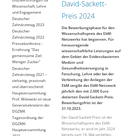
David-Sackett-
Wissenschaft, Lehre
und Engagement
Preis 2024
Deutscher
Zahnärztetag 2023
Die Bewerbungsphase für den
Deutscher
Wissenschaftspreis des EbM-
Zahnärztetag 2022
Netzwerks hat begonnen. Für
Pressekonferenz -
herausragende
Ernährung "Das
wissenschaftliche Leistungen auf
gemeinsame Ziel:
dem Gebiet der Evidenzbasierten
Weniger Zucker"
Medizin und
Gesundheitsversorgung in
Deutscher
Forschung, Lehre oder bei der
Zahnärztetag 2021 –
Verbreitung der Anliegen der
vielseitig, praxisnah
EbM vergibt das EbM-Netzwerk
und überraschend
jährlich den mit 2.000 Euro
Hauptversammlung:
dotierten David-Sackett-Preis.
Prof. Wolowski ist neue
Bewerbungsfrist ist der
Generalsekretärin der
31.10.2023.
DGZMK
Der David-Sackett-Preis ist der
Tagesordnung der
Wissenschaftspreis des EbM-
DGZMK-
Netzwerks; er wird im Jahr 2024
Hauptversammlung
bereits zum 16. Mal verliehen.
2021