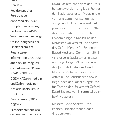
David Sackett, nach dem der Preis
DGZMK-
benannt worden ist, gilt als Pionier
Positionspapier
der Evidenzbasierten Medizin, die
Perspektive
vom angloamerikanischen Raum
Zahnmedizin 2030
ausgehend mittlerweile weltweit
Hauptversammlung -
praktiziert wird. Er gründete 1967
Tröltzsch als APW-
das erste Institut für klinische
Vorsitzender bestätigt
Epidemiologie in Kanada an der
Online-Kongress als
McMaster Universität und später
Erfolgspremiere
das Oxford Centre for Evidence-
Fruchtbarer
Based Medicine. Der im Jahr 2015
verstorbene Sackett war Initiator
Informationsaustausch
und langjähriger Mitherausgeber
auch online möglich
des Journals Evidence-Based
Gemeinsame PK von
Medicine, Autor von zahlreichen
BZÄK, KZBV und
Artikeln und Lehrbüchern sowie
DGZMK "Zahnmedizin
Begründer der Fortbildungskurse
und Zahnmediziner im
für EbM an der Universität Oxford.
Nationalsozialismus"
David Sackett war Ehrenmitglied im
Deutscher
EbM-Netzwerk.
Zahnärztetag 2019
Mit dem David-Sackett-Preis
DGZMK-
können Einzelpersonen oder
Pressekonferenz am
Gruppen von
06. Juni 2019 in Berlin