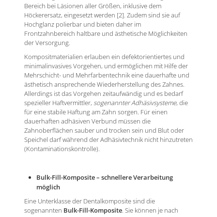
Bereich bei Läsionen aller Größen, inklusive dem
Höckerersatz, eingesetzt werden [2]. Zudem sind sie auf
Hochglanz polierbar und bieten daher im
Frontzahnbereich haltbare und ästhetische Möglichkeiten
der Versorgung.
Kompositmaterialien erlauben ein defektorientiertes und
minimalinvasives Vorgehen, und ermöglichen mit Hilfe der
Mehrschicht- und Mehrfarbentechnik eine dauerhafte und
ästhetisch ansprechende Wiederherstellung des Zahnes.
Allerdings ist das Vorgehen zeitaufwändig und es bedarf
spezieller Haftvermittler,
sogenannter Adhäsivsysteme
, die
für eine stabile Haftung am Zahn sorgen. Für einen
dauerhaften adhäsiven Verbund müssen die
Zahnoberflächen sauber und trocken sein und Blut oder
Speichel darf während der Adhäsivtechnik nicht hinzutreten
(Kontaminationskontrolle).
Bulk-Fill-Komposite – schnellere Verarbeitung
möglich
Eine Unterklasse der Dentalkomposite sind die
sogenannten
Bulk-Fill-Komposite
. Sie können je nach