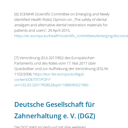
[6] SCENIHR (Scientific Committee on Emerging and Newly
Identified Health Risks) Opinion on „The safety of dental
amalgam and alternative dental restoration materials for
patients and users“, 29 April 2015,
https://ec.europa.eu/health/scientific_committees/emerging/docs/sc
[7] Verordnung (EU) 2017/852 des Europäischen
Parlaments und des Rates vom 17. Mai 2017 über
Quecksilber und zur Aufhebung der Verordnung (EG) Nr.
1102/2008,
https://eur-lex.europa.eu/legal-
content/DE/TXT/PDF/?
uri=CELEX:32017R0852&qid=1689090521960
Deutsche Gesellschaft für
Zahnerhaltung e. V. (DGZ)
Die DGZ steht im Verbund mit drei weiteren