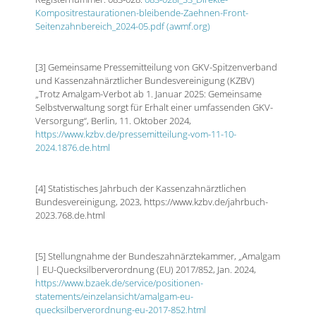
Kompositrestaurationen-bleibende-Zaehnen-Front-
Seitenzahnbereich_2024-05.pdf (awmf.org)
[3] Gemeinsame Pressemitteilung von GKV-Spitzenverband
und Kassenzahnärztlicher Bundesvereinigung (KZBV)
„Trotz Amalgam-Verbot ab 1. Januar 2025: Gemeinsame
Selbstverwaltung sorgt für Erhalt einer umfassenden GKV-
Versorgung“, Berlin, 11. Oktober 2024,
https://www.kzbv.de/pressemitteilung-vom-11-10-
2024.1876.de.html
[4] Statistisches Jahrbuch der Kassenzahnärztlichen
Bundesvereinigung, 2023, https://www.kzbv.de/jahrbuch-
2023.768.de.html
[5] Stellungnahme der Bundeszahnärztekammer, „Amalgam
| EU-Quecksilberverordnung (EU) 2017/852, Jan. 2024,
https://www.bzaek.de/service/positionen-
statements/einzelansicht/amalgam-eu-
quecksilberverordnung-eu-2017-852.html