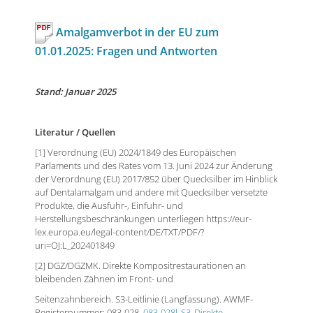
Amalgamverbot in der EU zum
01.01.2025: Fragen und Antworten
Stand: Januar 2025
Literatur / Quellen
[1] Verordnung (EU) 2024/1849 des Europäischen
Parlaments und des Rates vom 13. Juni 2024 zur Änderung
der Verordnung (EU) 2017/852 über Quecksilber im Hinblick
auf Dentalamalgam und andere mit Quecksilber versetzte
Produkte, die Ausfuhr-, Einfuhr- und
Herstellungsbeschränkungen unterliegen https://eur-
lex.europa.eu/legal-content/DE/TXT/PDF/?
uri=OJ:L_202401849
[2] DGZ/DGZMK. Direkte Kompositrestaurationen an
bleibenden Zähnen im Front- und
Seitenzahnbereich. S3-Leitlinie (Langfassung). AWMF-
Registernummer: 083-028.
083-028l_S3_Direkte-