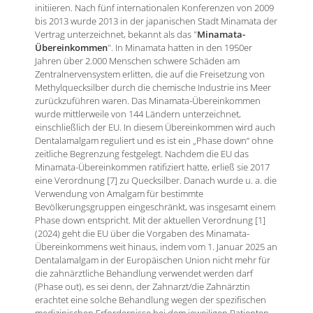
initiieren. Nach fünf internationalen Konferenzen von 2009
bis 2013 wurde 2013 in der japanischen Stadt Minamata der
Vertrag unterzeichnet, bekannt als das "
Minamata-
Übereinkommen
". In Minamata hatten in den 1950er
Jahren über 2.000 Menschen schwere Schäden am
Zentralnervensystem erlitten, die auf die Freisetzung von
Methylquecksilber durch die chemische Industrie ins Meer
zurückzuführen waren. Das Minamata-Übereinkommen
wurde mittlerweile von 144 Ländern unterzeichnet,
einschließlich der EU. In diesem Übereinkommen wird auch
Dentalamalgam reguliert und es ist ein „Phase down“ ohne
zeitliche Begrenzung festgelegt. Nachdem die EU das
Minamata-Übereinkommen ratifiziert hatte, erließ sie 2017
eine Verordnung [7] zu Quecksilber. Danach wurde u. a. die
Verwendung von Amalgam für bestimmte
Bevölkerungsgruppen eingeschränkt, was insgesamt einem
Phase down entspricht. Mit der aktuellen Verordnung [1]
(2024) geht die EU über die Vorgaben des Minamata-
Übereinkommens weit hinaus, indem vom 1. Januar 2025 an
Dentalamalgam in der Europäischen Union nicht mehr für
die zahnärztliche Behandlung verwendet werden darf
(Phase out), es sei denn, der Zahnarzt/die Zahnärztin
erachtet eine solche Behandlung wegen der spezifischen
medizinischen Erfordernisse bei dem jeweiligen Patienten