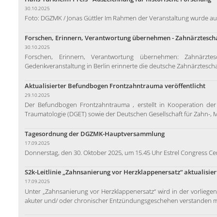
30.10.2025
Foto: DGZMK / Jonas Güttler Im Rahmen der Veranstaltung wurde au
Forschen, Erinnern, Verantwortung übernehmen - Zahnärzteschaft
30.10.2025
Forschen, Erinnern, Verantwortung übernehmen: Zahnärztesc
Gedenkveranstaltung in Berlin erinnerte die deutsche Zahnärzteschaf
Aktualisierter Befundbogen Frontzahntrauma veröffentlicht
29.10.2025
Der Befundbogen Frontzahntrauma , erstellt in Kooperation der
Traumatologie (DGET) sowie der Deutschen Gesellschaft für Zahn-, 
Tagesordnung der DGZMK-Hauptversammlung
17.09.2025
Donnerstag, den 30. Oktober 2025, um 15.45 Uhr Estrel Congress Cente
S2k-Leitlinie „Zahnsanierung vor Herzklappenersatz“ aktualisier
17.09.2025
Unter „Zahnsanierung vor Herzklappenersatz“ wird in der vorliege
akuter und/ oder chronischer Entzündungsgeschehen verstanden mi