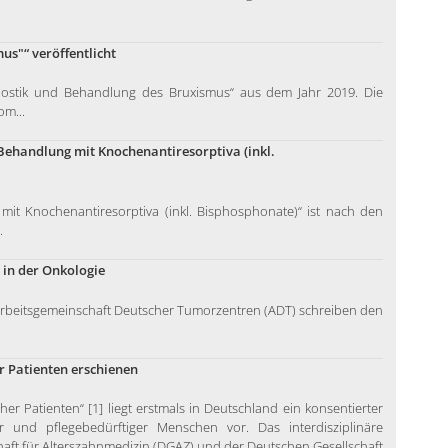
us"“ veröffentlicht
nostik und Behandlung des Bruxismus“ aus dem Jahr 2019. Die
om...
Behandlung mit Knochenantiresorptiva (inkl.
mit Knochenantiresorptiva (inkl. Bisphosphonate)“ ist nach den
.
 in der Onkologie
rbeitsgemeinschaft Deutscher Tumorzentren (ADT) schreiben den
r Patienten erschienen
er Patienten“ [1] liegt erstmals in Deutschland ein konsentierter
 und pflegebedürftiger Menschen vor. Das interdisziplinäre
haft für Alterszahnmedizin (DGAZ) und der Deutschen Gesellschaft