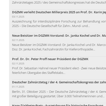
Zahnärztetages 2025 / des Gemeinschaftskongresses hat die Deutsch
DGZMK verleiht Deutschen Millerpreis 2025 an Prof. Dr. Karin J
03.11.2025
Auszeichnung für interdisziplinäre Forschung zur Behandlung von
2025 – Die Deutsche Gesellschaft für Zahn-, Mund- und...
Neue Beisitzer im DGZMK-Vorstand: Dr. Janka Kochel und Dr. Mar
02.11.2025
Neue Beisitzer im DGZMK-Vorstand: Dr. Janka Kochel und Dr. Marco St
Doz. Dr. Janka Kochel, Fachzahnärztin für Kieferorthopädie...
Prof. Dr. Dr. Peter Proff neuer Präsident der DGZMK
02.11.2025
Prof. Dr. Sebastian Hahnel neuer Präsident elect - Zwei neue Beisi
feierlichen Übergabe des Staffelstabs...
Deutscher Zahnärztetag / der 4. Gemeinschaftskongress der zah
01.11.2025
Berlin, 31. Oktober 2025 – Der Deutsche Zahnärztetag / der 4. Gem
mit großer Beteiligung gestartet. Über 3.000 Teilnehmerinnen und...
Hans-Türkheim-Preis - Auszeichnung für historische Forschung