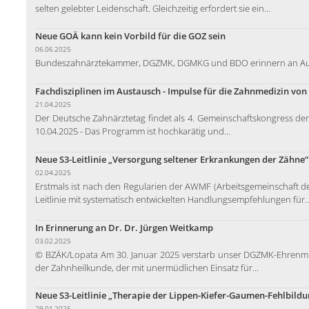
selten gelebter Leidenschaft. Gleichzeitig erfordert sie ein...
Neue GOÄ kann kein Vorbild für die GOZ sein
06.06.2025
Bundeszahnärztekammer, DGZMK, DGMKG und BDO erinnern an Au
Fachdisziplinen im Austausch - Impulse für die Zahnmedizin vo
21.04.2025
Der Deutsche Zahnärztetag findet als 4. Gemeinschaftskongress der 
10.04.2025 - Das Programm ist hochkarätig und...
Neue S3-Leitlinie „Versorgung seltener Erkrankungen der Zähne“ 
02.04.2025
Erstmals ist nach den Regularien der AWMF (Arbeitsgemeinschaft de
Leitlinie mit systematisch entwickelten Handlungsempfehlungen für..
In Erinnerung an Dr. Dr. Jürgen Weitkamp
03.02.2025
© BZÄK/Lopata Am 30. Januar 2025 verstarb unser DGZMK-Ehrenmitg
der Zahnheilkunde, der mit unermüdlichen Einsatz für...
Neue S3-Leitlinie „Therapie der Lippen-Kiefer-Gaumen-Fehlbildu
29.01.2025