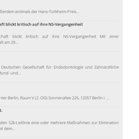
ßerdem erstmals der Hans-Türkheim-Preis...
 blickt kritisch auf ihre NS-Vergangenheit
haft blickt kritisch auf ihre NS-Vergangenheit Mit einer
t am 29....
 Deutschen Gesellschaft für Endodontologie und Zahnärztliche
Mund- und...
r Berlin, Raum V (2. OG) Sonnenallee 225, 12057 Berlin I. ...
t.
nden S2k-Leitlinie eine oder mehrere Maßnahmen zur Elimination
t dem...