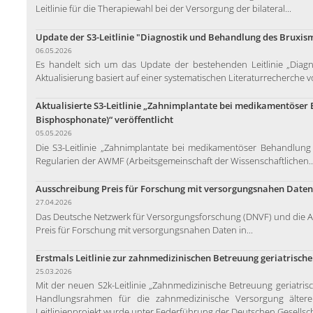
Leitlinie für die Therapiewahl bei der Versorgung der bilateral...
Update der S3-Leitlinie "Diagnostik und Behandlung des Bruxism
06.05.2026
Es handelt sich um das Update der bestehenden Leitlinie „Diag
Aktualisierung basiert auf einer systematischen Literaturrecherche v
Aktualisierte S3-Leitlinie „Zahnimplantate bei medikamentöser 
Bisphosphonate)“ veröffentlicht
05.05.2026
Die S3-Leitlinie „Zahnimplantate bei medikamentöser Behandlung 
Regularien der AWMF (Arbeitsgemeinschaft der Wissenschaftlichen..
Ausschreibung Preis für Forschung mit versorgungsnahen Daten
27.04.2026
Das Deutsche Netzwerk für Versorgungsforschung (DNVF) und die A
Preis für Forschung mit versorgungsnahen Daten in...
Erstmals Leitlinie zur zahnmedizinischen Betreuung geriatrische
25.03.2026
Mit der neuen S2k-Leitlinie „Zahnmedizinische Betreuung geriatrisch
Handlungsrahmen für die zahnmedizinische Versorgung älterer
Leitlinienprojekt wurde unter Federführung der Deutschen Gesellsc