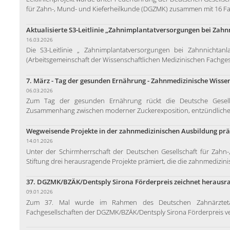
für Zahn-, Mund- und Kieferheilkunde (DGZMK) zusammen mit 16 Fac
Aktualisierte S3-Leitlinie „Zahnimplantatversorgungen bei Zah
16.03.2026
Die S3-Leitlinie „ Zahnimplantatversorgungen bei Zahnnicht
(Arbeitsgemeinschaft der Wissenschaftlichen Medizinischen Fachgese
7. März - Tag der gesunden Ernährung - Zahnmedizinische Wissen
06.03.2026
Zum Tag der gesunden Ernährung rückt die Deutsche Gesell
Zusammenhang zwischen moderner Zuckerexposition, entzündliche
Wegweisende Projekte in der zahnmedizinischen Ausbildung pr
14.01.2026
Unter der Schirmherrschaft der Deutschen Gesellschaft für Zahn
Stiftung drei herausragende Projekte prämiert, die die zahnmedizinis
37. DGZMK/BZÄK/Dentsply Sirona Förderpreis zeichnet heraus
09.01.2026
Zum 37. Mal wurde im Rahmen des Deutschen Zahnärztetag
Fachgesellschaften der DGZMK/BZÄK/Dentsply Sirona Förderpreis verl