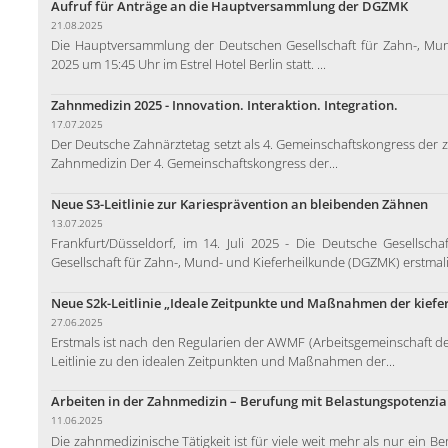
Aufruf für Anträge an die Hauptversammlung der DGZMK
21.08.2025
Die Hauptversammlung der Deutschen Gesellschaft für Zahn-, Mund
2025 um 15:45 Uhr im Estrel Hotel Berlin statt. ...
Zahnmedizin 2025 - Innovation. Interaktion. Integration.
17.07.2025
Der Deutsche Zahnärztetag setzt als 4. Gemeinschaftskongress der 
Zahnmedizin Der 4. Gemeinschaftskongress der...
Neue S3-Leitlinie zur Kariesprävention an bleibenden Zähnen
13.07.2025
Frankfurt/Düsseldorf, im 14. Juli 2025 - Die Deutsche Gesellsc
Gesellschaft für Zahn-, Mund- und Kieferheilkunde (DGZMK) erstmalig
Neue S2k-Leitlinie „Ideale Zeitpunkte und Maßnahmen der kiefer
27.06.2025
Erstmals ist nach den Regularien der AWMF (Arbeitsgemeinschaft de
Leitlinie zu den idealen Zeitpunkten und Maßnahmen der...
Arbeiten in der Zahnmedizin – Berufung mit Belastungspotenzia
11.06.2025
Die zahnmedizinische Tätigkeit ist für viele weit mehr als nur ein