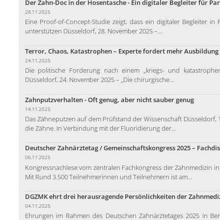
Der Zahn-Doc in der Hosentasche - Ein digitaler Begleiter für Pa
28.11.2025
Eine Proof-of-Concept-Studie zeigt, dass ein digitaler Begleiter i
unterstützen Düsseldorf, 28. November 2025 –...
Terror, Chaos, Katastrophen – Experte fordert mehr Ausbildung
24.11.2025
Die politische Forderung nach einem „kriegs- und katastrophen
Düsseldorf, 24. November 2025 – „Die chirurgische...
Zahnputzverhalten - Oft genug, aber nicht sauber genug
14.11.2025
Das Zähneputzen auf dem Prüfstand der Wissenschaft Düsseldorf, 1
die Zähne. In Verbindung mit der Fluoridierung der...
Deutscher Zahnärztetag / Gemeinschaftskongress 2025 – Fachdis
06.11.2025
Kongressnachlese vom zentralen Fachkongress der Zahnmedizin in 
Mit Rund 3.500 Teilnehmerinnen und Teilnehmern ist am...
DGZMK ehrt drei herausragende Persönlichkeiten der Zahnmedi
04.11.2025
Ehrungen im Rahmen des Deutschen Zahnärztetages 2025 in Ber