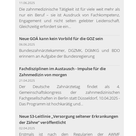
11.06.2025
Die zahnmedizinische Tätigkeit ist für viele weit mehr als
nur ein Beruf – sie ist Ausdruck von Fachkompetenz,
Engagement und nicht selten gelebter Leidenschaft.
Gleichzeitig erfordert sie ein...
Neue GOÄ kann kein Vorbild für die GOZ sein
06.06.2025
Bundeszahnärztekammer, DGZMK, DGMKG und BDO
erinnern an Aufgabe der Bundesregierung
Fachdisziplinen im Austausch - Impulse für die
Zahnmedizin von morgen
21.04.2025
Der Deutsche Zahnärztetag findet als 4.
Gemeinschaftskongress der zahnmedizinischen
Fachgesellschaften in Berlin statt Düsseldorf, 10.04.2025 -
Das Programm ist hochkarätig und...
Neue S3-Leitlinie „Versorgung seltener Erkrankungen
der Zähne“ veröffentlicht
02.04.2025
Erstmals ist nach den Regularien der AWMF