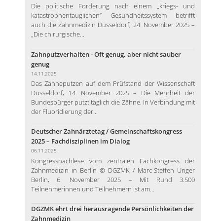
Die politische Forderung nach einem „kriegs- und
katastrophentauglichen“ Gesundheitssystem betrifft
auch die Zahnmedizin Düsseldorf, 24. November 2025 –
„Die chirurgische...
Zahnputzverhalten - Oft genug, aber nicht sauber
genug
14.11.2025
Das Zähneputzen auf dem Prüfstand der Wissenschaft
Düsseldorf, 14. November 2025 – Die Mehrheit der
Bundesbürger putzt täglich die Zähne. In Verbindung mit
der Fluoridierung der...
Deutscher Zahnärztetag / Gemeinschaftskongress
2025 – Fachdisziplinen im Dialog
06.11.2025
Kongressnachlese vom zentralen Fachkongress der
Zahnmedizin in Berlin © DGZMK / Marc-Steffen Unger
Berlin, 6. November 2025 – Mit Rund 3.500
Teilnehmerinnen und Teilnehmern ist am...
DGZMK ehrt drei herausragende Persönlichkeiten der
Zahnmedizin