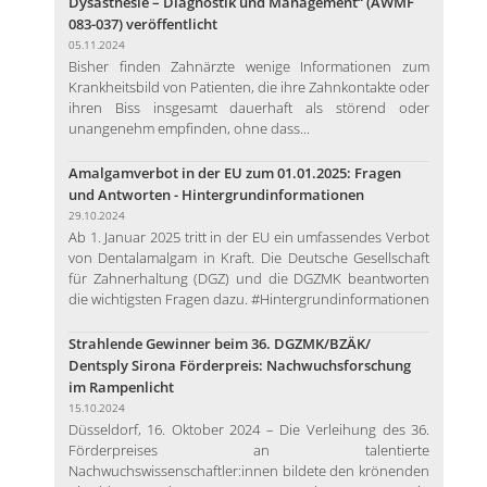
Dysästhesie – Diagnostik und Management“ (AWMF
083-037) veröffentlicht
05.11.2024
Bisher finden Zahnärzte wenige Informationen zum
Krankheitsbild von Patienten, die ihre Zahnkontakte oder
ihren Biss insgesamt dauerhaft als störend oder
unangenehm empfinden, ohne dass...
Amalgamverbot in der EU zum 01.01.2025: Fragen
und Antworten - Hintergrundinformationen
29.10.2024
Ab 1. Januar 2025 tritt in der EU ein umfassendes Verbot
von Dentalamalgam in Kraft. Die Deutsche Gesellschaft
für Zahnerhaltung (DGZ) und die DGZMK beantworten
die wichtigsten Fragen dazu. #Hintergrundinformationen
Strahlende Gewinner beim 36. DGZMK/BZÄK/
Dentsply Sirona Förderpreis: Nachwuchsforschung
im Rampenlicht
15.10.2024
Düsseldorf, 16. Oktober 2024 – Die Verleihung des 36.
Förderpreises an talentierte
Nachwuchswissenschaftler:innen bildete den krönenden