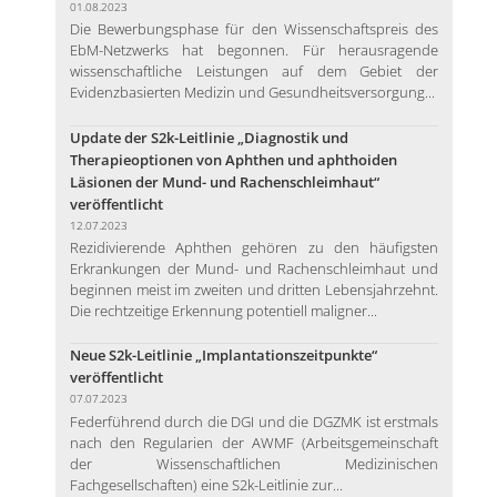
01.08.2023
Die Bewerbungsphase für den Wissenschaftspreis des
EbM-Netzwerks hat begonnen. Für herausragende
wissenschaftliche Leistungen auf dem Gebiet der
Evidenzbasierten Medizin und Gesundheitsversorgung...
Update der S2k-Leitlinie „Diagnostik und
Therapieoptionen von Aphthen und aphthoiden
Läsionen der Mund- und Rachenschleimhaut“
veröffentlicht
12.07.2023
Rezidivierende Aphthen gehören zu den häufigsten
Erkrankungen der Mund- und Rachenschleimhaut und
beginnen meist im zweiten und dritten Lebensjahrzehnt.
Die rechtzeitige Erkennung potentiell maligner...
Neue S2k-Leitlinie „Implantationszeitpunkte“
veröffentlicht
07.07.2023
Federführend durch die DGI und die DGZMK ist erstmals
nach den Regularien der AWMF (Arbeitsgemeinschaft
der Wissenschaftlichen Medizinischen
Fachgesellschaften) eine S2k-Leitlinie zur...