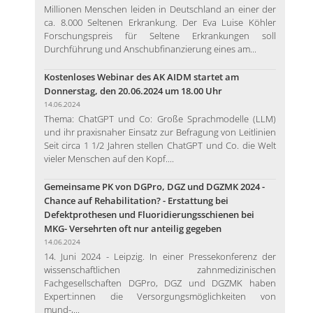
Millionen Menschen leiden in Deutschland an einer der
ca. 8.000 Seltenen Erkrankung. Der Eva Luise Köhler
Forschungspreis für Seltene Erkrankungen soll
Durchführung und Anschubfinanzierung eines am...
Kostenloses Webinar des AK AIDM startet am
Donnerstag, den 20.06.2024 um 18.00 Uhr
14.06.2024
Thema: ChatGPT und Co: Große Sprachmodelle (LLM)
und ihr praxisnaher Einsatz zur Befragung von Leitlinien
Seit circa 1 1/2 Jahren stellen ChatGPT und Co. die Welt
vieler Menschen auf den Kopf....
Gemeinsame PK von DGPro, DGZ und DGZMK 2024 -
Chance auf Rehabilitation? - Erstattung bei
Defektprothesen und Fluoridierungsschienen bei
MKG- Versehrten oft nur anteilig gegeben
14.06.2024
14. Juni 2024 - Leipzig. In einer Pressekonferenz der
wissenschaftlichen zahnmedizinischen
Fachgesellschaften DGPro, DGZ und DGZMK haben
Expert:innen die Versorgungsmöglichkeiten von
mund-,...