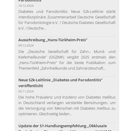
10.12.2024
Diabetes und Parodontitis: Neue S2k-Leitlinie stärkt
interdisziplinäre Zusammenarbeit Deutsche Gesellschaft
für Parodontologie e.V. / Deutsche Diabetes Gesellschaft
e.V. / Deutsche...
Ausschreibung „Hans-Türkheim-Preis“
09.12.2024
Die „Deutsche Gesellschaft für Zahn-, Mund- und
Kieferheilkunde“ (DGZMK) vergibt 2025 erstmals den
„Hans-Türkheim-Preis“ für die beste Publikation zum
Themenfeld „Zahnheilkunde und Zahnärzteschaft...
Neue S2k-Leitlinie „Diabetes und Parodontitis“
veröffentlicht
05.11.2024
Die hohe Prävalenz und Inzidenz von Diabetes mellitus
in Deutschland verlangen verstärkte Bemühungen, um
die Versorgung von Menschen mit Diabetes mellitus zu
optimieren. Gleichzeitig leiden...
Update der S1-Handlungsempfehlung „Okklusale