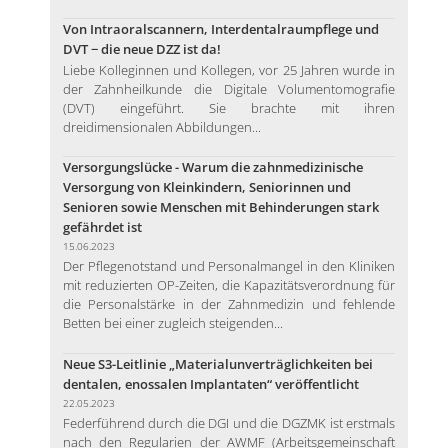
Von Intraoralscannern, Interdentalraumpflege und
DVT − die neue DZZ ist da!
Liebe Kolleginnen und Kollegen, vor 25 Jahren wurde in
der Zahnheilkunde die Digitale Volumentomografie
(DVT) eingeführt. Sie brachte mit ihren
dreidimensionalen Abbildungen...
Versorgungslücke - Warum die zahnmedizinische
Versorgung von Kleinkindern, Seniorinnen und
Senioren sowie Menschen mit Behinderungen stark
gefährdet ist
15.06.2023
Der Pflegenotstand und Personalmangel in den Kliniken
mit reduzierten OP-Zeiten, die Kapazitätsverordnung für
die Personalstärke in der Zahnmedizin und fehlende
Betten bei einer zugleich steigenden...
Neue S3-Leitlinie „Materialunverträglichkeiten bei
dentalen, enossalen Implantaten“ veröffentlicht
22.05.2023
Federführend durch die DGI und die DGZMK ist erstmals
nach den Regularien der AWMF (Arbeitsgemeinschaft