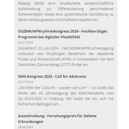
Bislang fehlte eine strukturierte wissenschaftliche
Aufarbeitung zur Differenzierung verschiedener
Schienentypen sowie eine systematische Darstellung zu
deren Wirkungsweise und Indikationsspektrum....
DGZMK/APW-Jahreskongress 2024 - Hochkarätiges
Programm bei digitaler Flexibilität
25.07.2024
Düsseldorf, 25. Juli 2024 – Die DGZMK/APW-Jahrestagung
anlässlich des 50-jährigen Bestehens der Akademie
Praxis und Wissenschaft (APW) in Kooperation mit dem
Deutschen Zahnärztetag (DTZT) findet am...
EbM-Kongress 2025 - Call for Abstracts
02.07.2024
„Die EbM der Zukunft – packen wir’s an!“ – so lautet das
Motto der 26. Jahrestagung des EbM-Netzwerks vom
26.-28.03.2025 in Freiburg. Wir laden Sie ein, sich mit
fachlichen Beiträgen am...
Ausschreibung - Forschungspreis für Seltene
Erkrankungen
28.06.2024