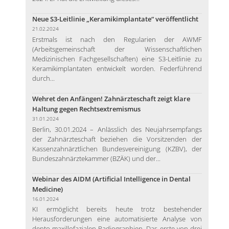
Neue S3-Leitlinie „Keramikimplantate“ veröffentlicht
21.02.2024
Erstmals ist nach den Regularien der AWMF
(Arbeitsgemeinschaft der Wissenschaftlichen
Medizinischen Fachgesellschaften) eine S3-Leitlinie zu
Keramikimplantaten entwickelt worden. Federführend
durch...
Wehret den Anfängen! Zahnärzteschaft zeigt klare
Haltung gegen Rechtsextremismus
31.01.2024
Berlin, 30.01.2024 – Anlässlich des Neujahrsempfangs
der Zahnärzteschaft beziehen die Vorsitzenden der
Kassenzahnärztlichen Bundesvereinigung (KZBV), der
Bundeszahnärztekammer (BZÄK) und der...
Webinar des AIDM (Artificial Intelligence in Dental
Medicine)
16.01.2024
KI ermöglicht bereits heute trotz bestehender
Herausforderungen eine automatisierte Analyse von
dento-maxillofazialen Radiographien. Das erste von drei