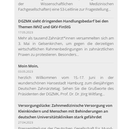
der Wissenschaftlichen Medizinischen
Fachgesellschaften) eine S3-Leitlinie zur Fragestellung...
DGZMK sieht dringenden Handlungsbedarf bei den
Themen IMVZ und GKV-FinStG
17.05.2023
Mehr als tausend Zahnärzt*innen versammelten sich am
3. Mai in Gelsenkirchen, um gegen die derzeitigen
wirtschaftlichen Rahmenbedingungen in zahnärztlichen
Praxen zu protestieren. Besonders...
Moin Moin,
03.05.2023
herzlich Willkommen vom 15.-17. Juni in der
wunderschönen Hansestadt Hamburg zum diesjährigen
Deutschen Zahnärztetag. Sehen Sie die Grußworte des
Präsidenten der DGZMK, Prof. Dr. Dr. Jörg Wiltfang...
Versorgungslücke: Zahnmedizinische Versorgung von
Kleinkindern und Menschen mit Behinderungen an
deutschen Universitätskliniken stark gefährdet
27.04.2023
Pressemitteilung der Deutschen Gesellschaft für Mund-,