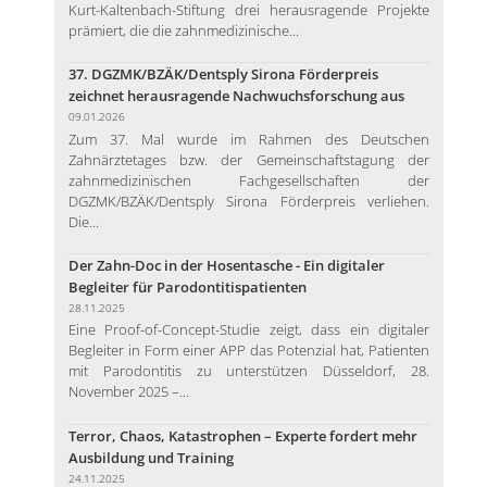
Kurt-Kaltenbach-Stiftung drei herausragende Projekte
prämiert, die die zahnmedizinische...
37. DGZMK/BZÄK/Dentsply Sirona Förderpreis
zeichnet herausragende Nachwuchsforschung aus
09.01.2026
Zum 37. Mal wurde im Rahmen des Deutschen
Zahnärztetages bzw. der Gemeinschaftstagung der
zahnmedizinischen Fachgesellschaften der
DGZMK/BZÄK/Dentsply Sirona Förderpreis verliehen.
Die...
Der Zahn-Doc in der Hosentasche - Ein digitaler
Begleiter für Parodontitispatienten
28.11.2025
Eine Proof-of-Concept-Studie zeigt, dass ein digitaler
Begleiter in Form einer APP das Potenzial hat, Patienten
mit Parodontitis zu unterstützen Düsseldorf, 28.
November 2025 –...
Terror, Chaos, Katastrophen – Experte fordert mehr
Ausbildung und Training
24.11.2025