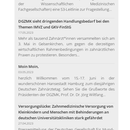
der Wissenschaftlichen Medizinischen
Fachgesellschaften) eine S3-Leitlinie zur Fragestellung...
DGZMK sieht dringenden Handlungsbedarf bei den
Themen IMVZ und GKV-FinStG
17.05.2023
Mehr als tausend Zahnärzt*innen versammelten sich am
3. Mai in Gelsenkirchen, um gegen die derzeitigen
wirtschaftlichen Rahmenbedingungen in zahnärztlichen
Praxen zu protestieren. Besonders...
Moin Moin,
03.05.2023
herzlich Willkommen vom 15.-17. Juni in der
wunderschönen Hansestadt Hamburg zum diesjährigen
Deutschen Zahnärztetag. Sehen Sie die Grußworte des
Präsidenten der DGZMK, Prof. Dr. Dr. Jörg Wiltfang...
Versorgungslücke: Zahnmedizinische Versorgung von
Kleinkindern und Menschen mit Behinderungen an
deutschen Universitätskliniken stark gefährdet
27.04.2023
Pressemitteilung der Deutschen Gesellschaft für Mund-,