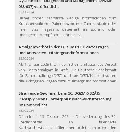
Dysästhesie – Diagnostik und Management“ (AWMF
083-037) veröffentlicht
05.11.2024
Bisher finden Zahnärzte wenige Informationen zum
Krankheitsbild von Patienten, die ihre Zahnkontakte oder
ihren Biss insgesamt dauerhaft als störend oder
unangenehm empfinden, ohne dass...
Amalgamverbot in der EU zum 01.01.2025: Fragen
und Antworten - Hintergrundinformationen
29.10.2024
Ab 1. Januar 2025 tritt in der EU ein umfassendes Verbot
von Dentalamalgam in Kraft. Die Deutsche Gesellschaft
für Zahnerhaltung (DGZ) und die DGZMK beantworten
die wichtigsten Fragen dazu. #Hintergrundinformationen
Strahlende Gewinner beim 36. DGZMK/BZÄK/
Dentsply Sirona Förderpreis: Nachwuchsforschung
im Rampenlicht
15.10.2024
Düsseldorf, 16. Oktober 2024 – Die Verleihung des 36.
Förderpreises an talentierte
Nachwuchswissenschaftler:innen bildete den krönenden