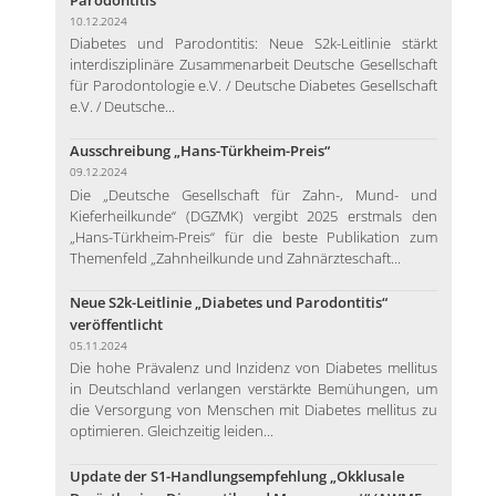
10.12.2024
Diabetes und Parodontitis: Neue S2k-Leitlinie stärkt
interdisziplinäre Zusammenarbeit Deutsche Gesellschaft
für Parodontologie e.V. / Deutsche Diabetes Gesellschaft
e.V. / Deutsche...
Ausschreibung „Hans-Türkheim-Preis“
09.12.2024
Die „Deutsche Gesellschaft für Zahn-, Mund- und
Kieferheilkunde“ (DGZMK) vergibt 2025 erstmals den
„Hans-Türkheim-Preis“ für die beste Publikation zum
Themenfeld „Zahnheilkunde und Zahnärzteschaft...
Neue S2k-Leitlinie „Diabetes und Parodontitis“
veröffentlicht
05.11.2024
Die hohe Prävalenz und Inzidenz von Diabetes mellitus
in Deutschland verlangen verstärkte Bemühungen, um
die Versorgung von Menschen mit Diabetes mellitus zu
optimieren. Gleichzeitig leiden...
Update der S1-Handlungsempfehlung „Okklusale