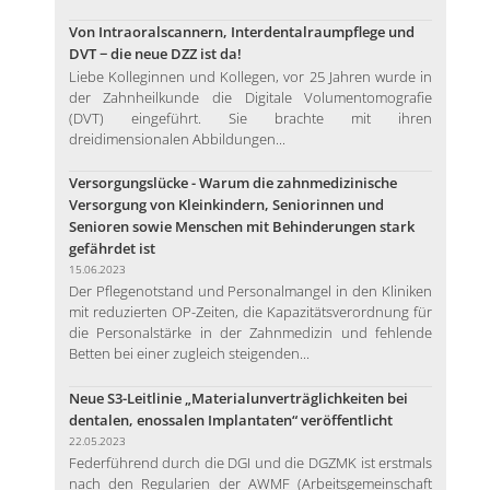
Von Intraoralscannern, Interdentalraumpflege und
DVT − die neue DZZ ist da!
Liebe Kolleginnen und Kollegen, vor 25 Jahren wurde in
der Zahnheilkunde die Digitale Volumentomografie
(DVT) eingeführt. Sie brachte mit ihren
dreidimensionalen Abbildungen...
Versorgungslücke - Warum die zahnmedizinische
Versorgung von Kleinkindern, Seniorinnen und
Senioren sowie Menschen mit Behinderungen stark
gefährdet ist
15.06.2023
Der Pflegenotstand und Personalmangel in den Kliniken
mit reduzierten OP-Zeiten, die Kapazitätsverordnung für
die Personalstärke in der Zahnmedizin und fehlende
Betten bei einer zugleich steigenden...
Neue S3-Leitlinie „Materialunverträglichkeiten bei
dentalen, enossalen Implantaten“ veröffentlicht
22.05.2023
Federführend durch die DGI und die DGZMK ist erstmals
nach den Regularien der AWMF (Arbeitsgemeinschaft