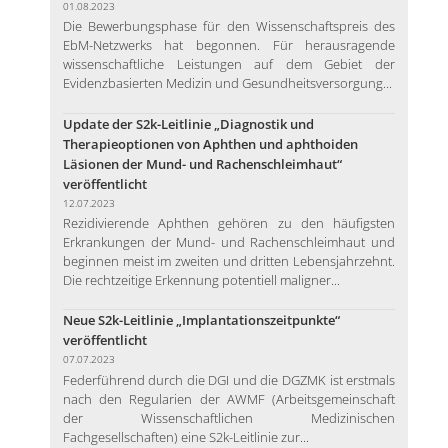
01.08.2023
Die Bewerbungsphase für den Wissenschaftspreis des
EbM-Netzwerks hat begonnen. Für herausragende
wissenschaftliche Leistungen auf dem Gebiet der
Evidenzbasierten Medizin und Gesundheitsversorgung...
Update der S2k-Leitlinie „Diagnostik und
Therapieoptionen von Aphthen und aphthoiden
Läsionen der Mund- und Rachenschleimhaut“
veröffentlicht
12.07.2023
Rezidivierende Aphthen gehören zu den häufigsten
Erkrankungen der Mund- und Rachenschleimhaut und
beginnen meist im zweiten und dritten Lebensjahrzehnt.
Die rechtzeitige Erkennung potentiell maligner...
Neue S2k-Leitlinie „Implantationszeitpunkte“
veröffentlicht
07.07.2023
Federführend durch die DGI und die DGZMK ist erstmals
nach den Regularien der AWMF (Arbeitsgemeinschaft
der Wissenschaftlichen Medizinischen
Fachgesellschaften) eine S2k-Leitlinie zur...