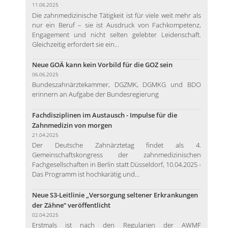
11.06.2025
Die zahnmedizinische Tätigkeit ist für viele weit mehr als
nur ein Beruf – sie ist Ausdruck von Fachkompetenz,
Engagement und nicht selten gelebter Leidenschaft.
Gleichzeitig erfordert sie ein...
Neue GOÄ kann kein Vorbild für die GOZ sein
06.06.2025
Bundeszahnärztekammer, DGZMK, DGMKG und BDO
erinnern an Aufgabe der Bundesregierung
Fachdisziplinen im Austausch - Impulse für die
Zahnmedizin von morgen
21.04.2025
Der Deutsche Zahnärztetag findet als 4.
Gemeinschaftskongress der zahnmedizinischen
Fachgesellschaften in Berlin statt Düsseldorf, 10.04.2025 -
Das Programm ist hochkarätig und...
Neue S3-Leitlinie „Versorgung seltener Erkrankungen
der Zähne“ veröffentlicht
02.04.2025
Erstmals ist nach den Regularien der AWMF