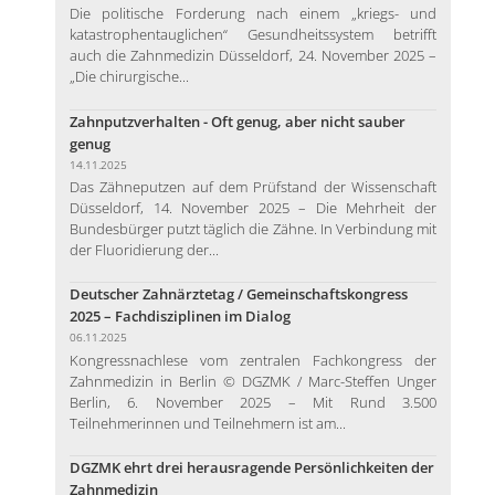
Die politische Forderung nach einem „kriegs- und
katastrophentauglichen“ Gesundheitssystem betrifft
auch die Zahnmedizin Düsseldorf, 24. November 2025 –
„Die chirurgische...
Zahnputzverhalten - Oft genug, aber nicht sauber
genug
14.11.2025
Das Zähneputzen auf dem Prüfstand der Wissenschaft
Düsseldorf, 14. November 2025 – Die Mehrheit der
Bundesbürger putzt täglich die Zähne. In Verbindung mit
der Fluoridierung der...
Deutscher Zahnärztetag / Gemeinschaftskongress
2025 – Fachdisziplinen im Dialog
06.11.2025
Kongressnachlese vom zentralen Fachkongress der
Zahnmedizin in Berlin © DGZMK / Marc-Steffen Unger
Berlin, 6. November 2025 – Mit Rund 3.500
Teilnehmerinnen und Teilnehmern ist am...
DGZMK ehrt drei herausragende Persönlichkeiten der
Zahnmedizin