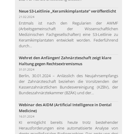
Neue S3-Leitlinie „Keramikimplantate“ veröffentlicht
21.02.2024
Erstmals ist nach den Regularien der AWMF
(Arbeitsgemeinschaft der Wissenschaftlichen
Medizinischen Fachgesellschaften) eine S3-Leitlinie zu
Keramikimplantaten entwickelt worden. Federführend
durch...
Wehret den Anfängen! Zahnärzteschaft zeigt klare
Haltung gegen Rechtsextremismus
31.01.2024
Berlin, 30.01.2024 – Anlässlich des Neujahrsempfangs
der Zahnärzteschaft beziehen die Vorsitzenden der
Kassenzahnärztlichen Bundesvereinigung (KZBV), der
Bundeszahnärztekammer (BZÄK) und der...
Webinar des AIDM (Artificial Intelligence in Dental
Medicine)
16.01.2024
KI ermöglicht bereits heute trotz bestehender
Herausforderungen eine automatisierte Analyse von
dento-maxillofazialen Radiographien. Das erste von drei