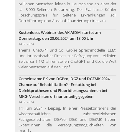
Millionen Menschen leiden in Deutschland an einer der
ca. 8.000 Seltenen Erkrankung. Der Eva Luise Köhler
Forschungspreis für Seltene Erkrankungen soll
Durchführung und Anschubfinanzierung eines am...
Kostenloses Webinar des AK AIDM startet am
Donnerstag, den 20.06.2024 um 18.00 Uhr
14.06.2024
Thema: ChatGPT und Co: Große Sprachmodelle (LLM)
und ihr praxisnaher Einsatz zur Befragung von Leitlinien
Seit circa 1 1/2 Jahren stellen ChatGPT und Co. die Welt
vieler Menschen auf den Kopf....
Gemeinsame PK von DGPro, DGZ und DGZMK 2024 -
Chance auf Rehabilitation? - Erstattung bei
Defektprothesen und Fluoridierungsschienen bei
MKG- Versehrten oft nur anteilig gegeben
14.06.2024
14. Juni 2024 - Leipzig. In einer Pressekonferenz der
wissenschaftlichen zahnmedizinischen
Fachgesellschaften DGPro, DGZ und DGZMK haben
Expert:innen die Versorgungsmöglichkeiten von
mund-,...