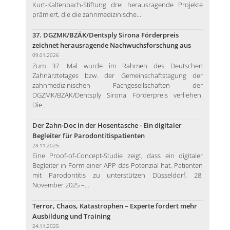
Kurt-Kaltenbach-Stiftung drei herausragende Projekte
prämiert, die die zahnmedizinische...
37. DGZMK/BZÄK/Dentsply Sirona Förderpreis
zeichnet herausragende Nachwuchsforschung aus
09.01.2026
Zum 37. Mal wurde im Rahmen des Deutschen
Zahnärztetages bzw. der Gemeinschaftstagung der
zahnmedizinischen Fachgesellschaften der
DGZMK/BZÄK/Dentsply Sirona Förderpreis verliehen.
Die...
Der Zahn-Doc in der Hosentasche - Ein digitaler
Begleiter für Parodontitispatienten
28.11.2025
Eine Proof-of-Concept-Studie zeigt, dass ein digitaler
Begleiter in Form einer APP das Potenzial hat, Patienten
mit Parodontitis zu unterstützen Düsseldorf, 28.
November 2025 –...
Terror, Chaos, Katastrophen – Experte fordert mehr
Ausbildung und Training
24.11.2025