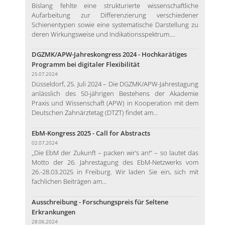
Bislang fehlte eine strukturierte wissenschaftliche
Aufarbeitung zur Differenzierung verschiedener
Schienentypen sowie eine systematische Darstellung zu
deren Wirkungsweise und Indikationsspektrum....
DGZMK/APW-Jahreskongress 2024 - Hochkarätiges
Programm bei digitaler Flexibilität
25.07.2024
Düsseldorf, 25. Juli 2024 – Die DGZMK/APW-Jahrestagung
anlässlich des 50-jährigen Bestehens der Akademie
Praxis und Wissenschaft (APW) in Kooperation mit dem
Deutschen Zahnärztetag (DTZT) findet am...
EbM-Kongress 2025 - Call for Abstracts
02.07.2024
„Die EbM der Zukunft – packen wir’s an!“ – so lautet das
Motto der 26. Jahrestagung des EbM-Netzwerks vom
26.-28.03.2025 in Freiburg. Wir laden Sie ein, sich mit
fachlichen Beiträgen am...
Ausschreibung - Forschungspreis für Seltene
Erkrankungen
28.06.2024