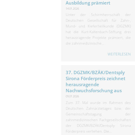
Ausbildung prämiert
14.01.2026
Unter der Schirmherrschaft der
Deutschen Gesellschaft für Zahn-,
Mund- und Kieferheilkunde (DGZMK)
hat die Kurt-Kaltenbach-Stiftung drei
herausragende Projekte prämiert, die
die zahnmedizinische...
WEITERLESEN
37. DGZMK/BZÄK/Dentsply
Sirona Förderpreis zeichnet
herausragende
Nachwuchsforschung aus
09.01.2026
Zum 37. Mal wurde im Rahmen des
Deutschen Zahnärztetages bzw. der
Gemeinschaftstagung der
zahnmedizinischen Fachgesellschaften
der DGZMK/BZÄK/Dentsply Sirona
Förderpreis verliehen. Die...