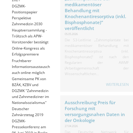
medikamentöser
DGZMK-
Behandlung mit
Positionspapier
Knochenantiresorptiva (inkl.
Perspektive
Bisphosphonate)“
Zahnmedizin 2030
veröffentlicht
Hauptversammlung -
05.05.2026
Tröltzsch als APW-
Die S3-Leitlinie „Zahnimplantate bei
Vorsitzender bestätigt
medikamentöser Behandlung mit
Online-Kongress als
Knochenantiresorptiva (inkl.
Erfolgspremiere
Bisphosphonate)“ ist nach den
Fruchtbarer
Regularien der AWMF
Informationsaustausch
(Arbeitsgemeinschaft der
auch online möglich
Wissenschaftlichen...
Gemeinsame PK von
WEITERLESEN
BZÄK, KZBV und
DGZMK "Zahnmedizin
und Zahnmediziner im
Ausschreibung Preis für
Nationalsozialismus"
Forschung mit
Deutscher
versorgungsnahen Daten in
Zahnärztetag 2019
der Onkologie
DGZMK-
27.04.2026
Pressekonferenz am
Das Deutsche Netzwerk für
06. Juni 2019 in Berlin