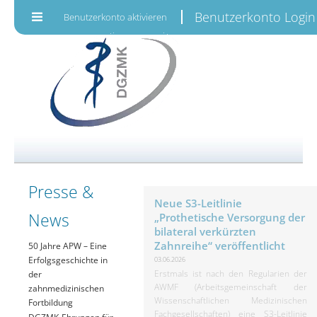
Zum Inhalt wechseln
Benutzerkonto Login
Benutzerkonto aktivieren
Presse &
Neue S3-Leitlinie
News
„Prothetische Versorgung der
bilateral verkürzten
Zahnreihe“ veröffentlicht
50 Jahre APW – Eine
Erfolgsgeschichte in
03.06.2026
Erstmals ist nach den Regularien der
der
AWMF (Arbeitsgemeinschaft der
zahnmedizinischen
Wissenschaftlichen Medizinischen
Fortbildung
Fachgesellschaften) eine S3-Leitlinie
DGZMK-Ehrungen für