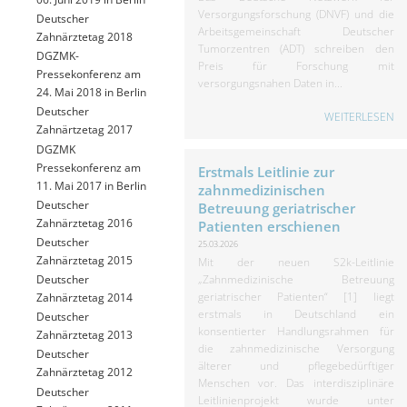
Versorgungsforschung (DNVF) und die
Deutscher
Arbeitsgemeinschaft Deutscher
Zahnärztetag 2018
Tumorzentren (ADT) schreiben den
DGZMK-
Preis für Forschung mit
Pressekonferenz am
versorgungsnahen Daten in...
24. Mai 2018 in Berlin
Deutscher
WEITERLESEN
Zahnärtzetag 2017
DGZMK
Pressekonferenz am
Erstmals Leitlinie zur
11. Mai 2017 in Berlin
zahnmedizinischen
Deutscher
Betreuung geriatrischer
Zahnärztetag 2016
Patienten erschienen
Deutscher
25.03.2026
Zahnärztetag 2015
Mit der neuen S2k-Leitlinie
„Zahnmedizinische Betreuung
Deutscher
geriatrischer Patienten“ [1] liegt
Zahnärztetag 2014
erstmals in Deutschland ein
Deutscher
konsentierter Handlungsrahmen für
Zahnärztetag 2013
die zahnmedizinische Versorgung
Deutscher
älterer und pflegebedürftiger
Zahnärztetag 2012
Menschen vor. Das interdisziplinäre
Deutscher
Leitlinienprojekt wurde unter