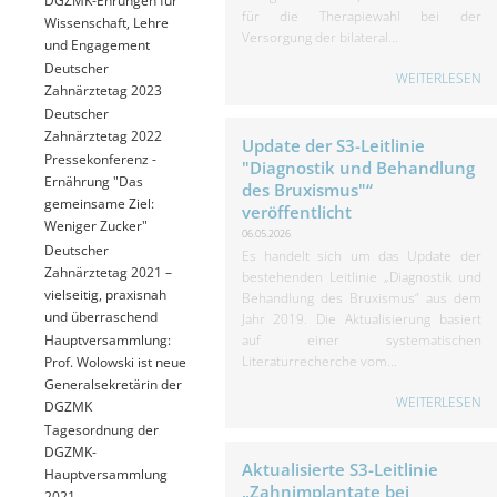
für die Therapiewahl bei der
Wissenschaft, Lehre
Versorgung der bilateral...
und Engagement
Deutscher
WEITERLESEN
Zahnärztetag 2023
Deutscher
Zahnärztetag 2022
Update der S3-Leitlinie
Pressekonferenz -
"Diagnostik und Behandlung
Ernährung "Das
des Bruxismus"“
gemeinsame Ziel:
veröffentlicht
Weniger Zucker"
06.05.2026
Deutscher
Es handelt sich um das Update der
Zahnärztetag 2021 –
bestehenden Leitlinie „Diagnostik und
vielseitig, praxisnah
Behandlung des Bruxismus“ aus dem
und überraschend
Jahr 2019. Die Aktualisierung basiert
Hauptversammlung:
auf einer systematischen
Literaturrecherche vom...
Prof. Wolowski ist neue
Generalsekretärin der
WEITERLESEN
DGZMK
Tagesordnung der
DGZMK-
Aktualisierte S3-Leitlinie
Hauptversammlung
„Zahnimplantate bei
2021