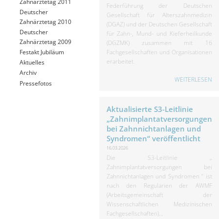
Zahnärztetag 2011
Federführung der Deutschen
Deutscher
Gesellschaft für Alterszahnmedizin
Zahnärztetag 2010
(DGAZ) und der Deutschen Gesellschaft
Deutscher
für Zahn-, Mund- und Kieferheilkunde
Zahnärztetag 2009
(DGZMK) zusammen mit 16
Fachgesellschaften und Organisationen
Festakt Jubiläum
erarbeitet.
Aktuelles
Archiv
WEITERLESEN
Pressefotos
Aktualisierte S3-Leitlinie
„Zahnimplantatversorgungen
bei Zahnnichtanlagen und
Syndromen“ veröffentlicht
16.03.2026
Die S3-Leitlinie „
Zahnimplantatversorgungen bei
Zahnnichtanlagen und Syndromen “ ist
nach den Regularien der AWMF
(Arbeitsgemeinschaft der
Wissenschaftlichen Medizinischen
Fachgesellschaften)...