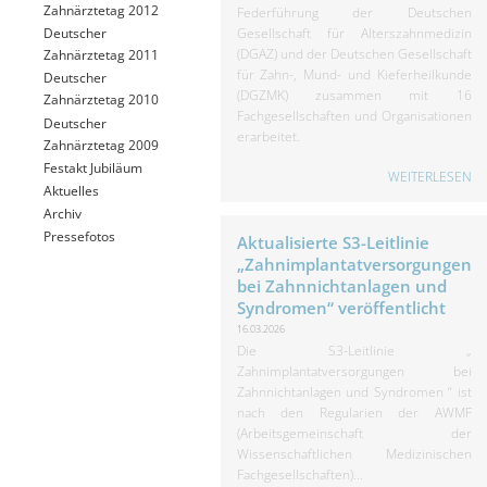
Zahnärztetag 2012
Federführung der Deutschen
Gesellschaft für Alterszahnmedizin
Deutscher
(DGAZ) und der Deutschen Gesellschaft
Zahnärztetag 2011
für Zahn-, Mund- und Kieferheilkunde
Deutscher
(DGZMK) zusammen mit 16
Zahnärztetag 2010
Fachgesellschaften und Organisationen
Deutscher
erarbeitet.
Zahnärztetag 2009
Festakt Jubiläum
WEITERLESEN
Aktuelles
Archiv
Pressefotos
Aktualisierte S3-Leitlinie
„Zahnimplantatversorgungen
bei Zahnnichtanlagen und
Syndromen“ veröffentlicht
16.03.2026
Die S3-Leitlinie „
Zahnimplantatversorgungen bei
Zahnnichtanlagen und Syndromen “ ist
nach den Regularien der AWMF
(Arbeitsgemeinschaft der
Wissenschaftlichen Medizinischen
Fachgesellschaften)...