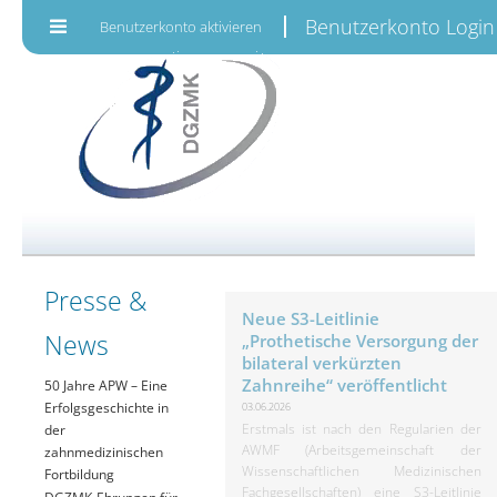
Zum Inhalt wechseln
Benutzerkonto Login
Benutzerkonto aktivieren
Presse &
Neue S3-Leitlinie
News
„Prothetische Versorgung der
bilateral verkürzten
Zahnreihe“ veröffentlicht
50 Jahre APW – Eine
Erfolgsgeschichte in
03.06.2026
Erstmals ist nach den Regularien der
der
AWMF (Arbeitsgemeinschaft der
zahnmedizinischen
Wissenschaftlichen Medizinischen
Fortbildung
Fachgesellschaften) eine S3-Leitlinie
DGZMK-Ehrungen für