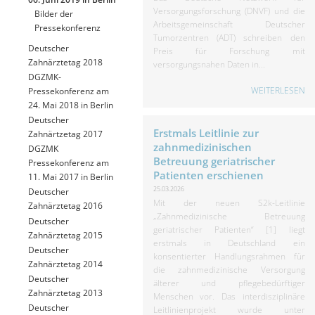
Versorgungsforschung (DNVF) und die
Bilder der
Arbeitsgemeinschaft Deutscher
Pressekonferenz
Tumorzentren (ADT) schreiben den
Deutscher
Preis für Forschung mit
Zahnärztetag 2018
versorgungsnahen Daten in...
DGZMK-
WEITERLESEN
Pressekonferenz am
24. Mai 2018 in Berlin
Deutscher
Erstmals Leitlinie zur
Zahnärtzetag 2017
zahnmedizinischen
DGZMK
Betreuung geriatrischer
Pressekonferenz am
Patienten erschienen
11. Mai 2017 in Berlin
25.03.2026
Deutscher
Mit der neuen S2k-Leitlinie
Zahnärztetag 2016
„Zahnmedizinische Betreuung
Deutscher
geriatrischer Patienten“ [1] liegt
Zahnärztetag 2015
erstmals in Deutschland ein
Deutscher
konsentierter Handlungsrahmen für
Zahnärztetag 2014
die zahnmedizinische Versorgung
Deutscher
älterer und pflegebedürftiger
Zahnärztetag 2013
Menschen vor. Das interdisziplinäre
Deutscher
Leitlinienprojekt wurde unter