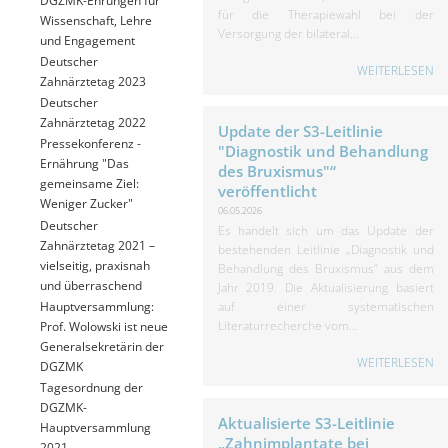
für die Therapiewahl bei der
Wissenschaft, Lehre
Versorgung der bilateral...
und Engagement
Deutscher
WEITERLESEN
Zahnärztetag 2023
Deutscher
Zahnärztetag 2022
Update der S3-Leitlinie
Pressekonferenz -
"Diagnostik und Behandlung
Ernährung "Das
des Bruxismus"“
gemeinsame Ziel:
veröffentlicht
Weniger Zucker"
06.05.2026
Deutscher
Es handelt sich um das Update der
Zahnärztetag 2021 –
bestehenden Leitlinie „Diagnostik und
vielseitig, praxisnah
Behandlung des Bruxismus“ aus dem
und überraschend
Jahr 2019. Die Aktualisierung basiert
Hauptversammlung:
auf einer systematischen
Literaturrecherche vom...
Prof. Wolowski ist neue
Generalsekretärin der
WEITERLESEN
DGZMK
Tagesordnung der
DGZMK-
Aktualisierte S3-Leitlinie
Hauptversammlung
„Zahnimplantate bei
2021