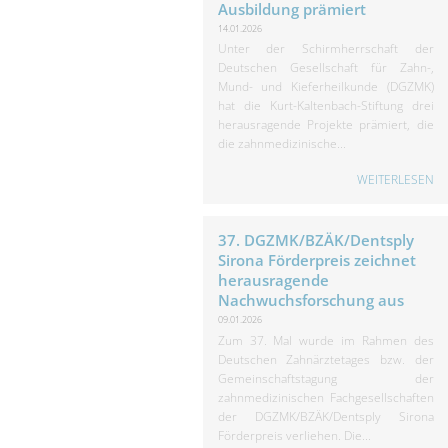
Ausbildung prämiert
14.01.2026
Unter der Schirmherrschaft der
Deutschen Gesellschaft für Zahn-,
Mund- und Kieferheilkunde (DGZMK)
hat die Kurt-Kaltenbach-Stiftung drei
herausragende Projekte prämiert, die
die zahnmedizinische...
WEITERLESEN
37. DGZMK/BZÄK/Dentsply
Sirona Förderpreis zeichnet
herausragende
Nachwuchsforschung aus
09.01.2026
Zum 37. Mal wurde im Rahmen des
Deutschen Zahnärztetages bzw. der
Gemeinschaftstagung der
zahnmedizinischen Fachgesellschaften
der DGZMK/BZÄK/Dentsply Sirona
Förderpreis verliehen. Die...