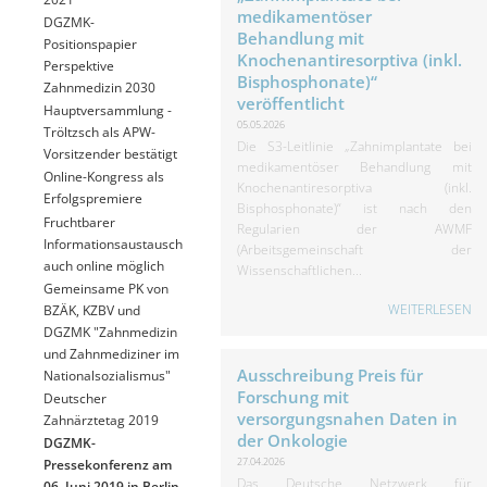
medikamentöser
DGZMK-
Behandlung mit
Positionspapier
Knochenantiresorptiva (inkl.
Perspektive
Bisphosphonate)“
Zahnmedizin 2030
veröffentlicht
Hauptversammlung -
05.05.2026
Tröltzsch als APW-
Die S3-Leitlinie „Zahnimplantate bei
Vorsitzender bestätigt
medikamentöser Behandlung mit
Online-Kongress als
Knochenantiresorptiva (inkl.
Erfolgspremiere
Bisphosphonate)“ ist nach den
Fruchtbarer
Regularien der AWMF
Informationsaustausch
(Arbeitsgemeinschaft der
auch online möglich
Wissenschaftlichen...
Gemeinsame PK von
WEITERLESEN
BZÄK, KZBV und
DGZMK "Zahnmedizin
und Zahnmediziner im
Ausschreibung Preis für
Nationalsozialismus"
Forschung mit
Deutscher
versorgungsnahen Daten in
Zahnärztetag 2019
der Onkologie
DGZMK-
27.04.2026
Pressekonferenz am
Das Deutsche Netzwerk für
06. Juni 2019 in Berlin