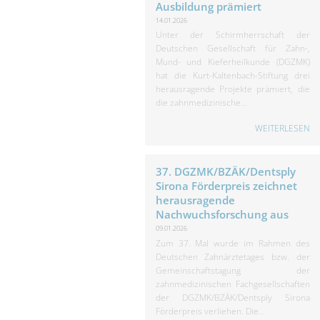
Ausbildung prämiert
14.01.2026
Unter der Schirmherrschaft der
Deutschen Gesellschaft für Zahn-,
Mund- und Kieferheilkunde (DGZMK)
hat die Kurt-Kaltenbach-Stiftung drei
herausragende Projekte prämiert, die
die zahnmedizinische...
WEITERLESEN
37. DGZMK/BZÄK/Dentsply
Sirona Förderpreis zeichnet
herausragende
Nachwuchsforschung aus
09.01.2026
Zum 37. Mal wurde im Rahmen des
Deutschen Zahnärztetages bzw. der
Gemeinschaftstagung der
zahnmedizinischen Fachgesellschaften
der DGZMK/BZÄK/Dentsply Sirona
Förderpreis verliehen. Die...