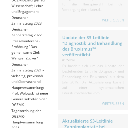
für die Therapiewahl bei der
Wissenschaft, Lehre
Versorgung der bilateral...
und Engagement
Deutscher
WEITERLESEN
Zahnärztetag 2023
Deutscher
Zahnärztetag 2022
Update der S3-Leitlinie
Pressekonferenz -
"Diagnostik und Behandlung
Ernährung "Das
des Bruxismus"“
gemeinsame Ziel:
veröffentlicht
Weniger Zucker"
06.05.2026
Deutscher
Es handelt sich um das Update der
Zahnärztetag 2021 –
bestehenden Leitlinie „Diagnostik und
vielseitig, praxisnah
Behandlung des Bruxismus“ aus dem
und überraschend
Jahr 2019. Die Aktualisierung basiert
Hauptversammlung:
auf einer systematischen
Literaturrecherche vom...
Prof. Wolowski ist neue
Generalsekretärin der
WEITERLESEN
DGZMK
Tagesordnung der
DGZMK-
Aktualisierte S3-Leitlinie
Hauptversammlung
„Zahnimplantate bei
2021