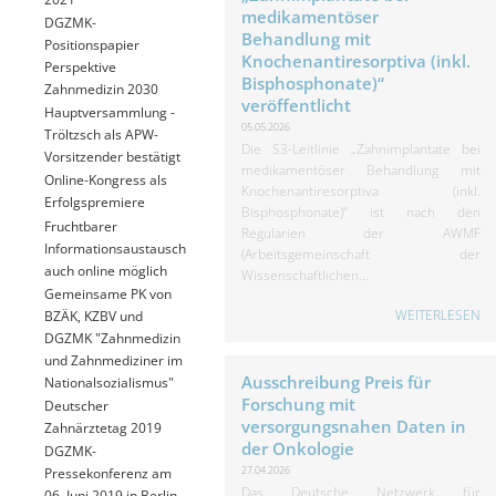
medikamentöser
DGZMK-
Behandlung mit
Positionspapier
Knochenantiresorptiva (inkl.
Perspektive
Bisphosphonate)“
Zahnmedizin 2030
veröffentlicht
Hauptversammlung -
05.05.2026
Tröltzsch als APW-
Die S3-Leitlinie „Zahnimplantate bei
Vorsitzender bestätigt
medikamentöser Behandlung mit
Online-Kongress als
Knochenantiresorptiva (inkl.
Erfolgspremiere
Bisphosphonate)“ ist nach den
Fruchtbarer
Regularien der AWMF
Informationsaustausch
(Arbeitsgemeinschaft der
auch online möglich
Wissenschaftlichen...
Gemeinsame PK von
WEITERLESEN
BZÄK, KZBV und
DGZMK "Zahnmedizin
und Zahnmediziner im
Ausschreibung Preis für
Nationalsozialismus"
Forschung mit
Deutscher
versorgungsnahen Daten in
Zahnärztetag 2019
der Onkologie
DGZMK-
27.04.2026
Pressekonferenz am
Das Deutsche Netzwerk für
06. Juni 2019 in Berlin