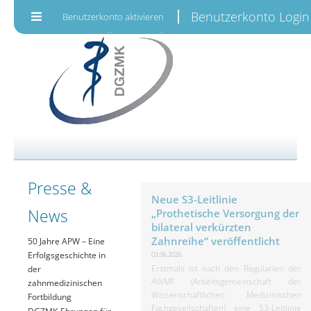
Zum Inhalt wechseln
Benutzerkonto Login
Benutzerkonto aktivieren
Presse &
Neue S3-Leitlinie
News
„Prothetische Versorgung der
bilateral verkürzten
Zahnreihe“ veröffentlicht
50 Jahre APW – Eine
Erfolgsgeschichte in
03.06.2026
Erstmals ist nach den Regularien der
der
AWMF (Arbeitsgemeinschaft der
zahnmedizinischen
Wissenschaftlichen Medizinischen
Fortbildung
Fachgesellschaften) eine S3-Leitlinie
DGZMK-Ehrungen für