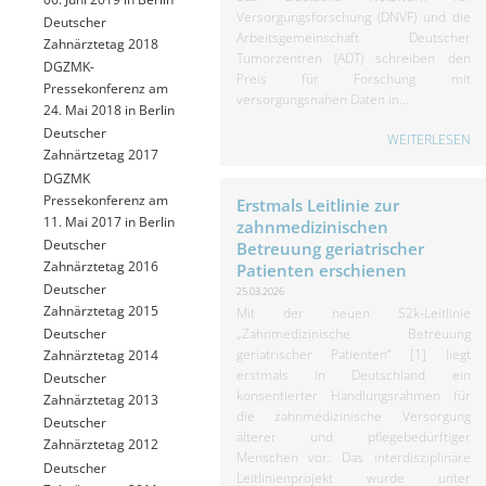
Versorgungsforschung (DNVF) und die
Deutscher
Arbeitsgemeinschaft Deutscher
Zahnärztetag 2018
Tumorzentren (ADT) schreiben den
DGZMK-
Preis für Forschung mit
Pressekonferenz am
versorgungsnahen Daten in...
24. Mai 2018 in Berlin
Deutscher
WEITERLESEN
Zahnärtzetag 2017
DGZMK
Pressekonferenz am
Erstmals Leitlinie zur
11. Mai 2017 in Berlin
zahnmedizinischen
Deutscher
Betreuung geriatrischer
Zahnärztetag 2016
Patienten erschienen
Deutscher
25.03.2026
Zahnärztetag 2015
Mit der neuen S2k-Leitlinie
„Zahnmedizinische Betreuung
Deutscher
geriatrischer Patienten“ [1] liegt
Zahnärztetag 2014
erstmals in Deutschland ein
Deutscher
konsentierter Handlungsrahmen für
Zahnärztetag 2013
die zahnmedizinische Versorgung
Deutscher
älterer und pflegebedürftiger
Zahnärztetag 2012
Menschen vor. Das interdisziplinäre
Deutscher
Leitlinienprojekt wurde unter