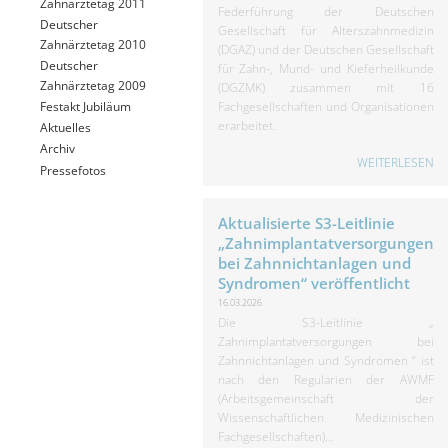
Zahnärztetag 2011
Federführung der Deutschen
Deutscher
Gesellschaft für Alterszahnmedizin
Zahnärztetag 2010
(DGAZ) und der Deutschen Gesellschaft
Deutscher
für Zahn-, Mund- und Kieferheilkunde
Zahnärztetag 2009
(DGZMK) zusammen mit 16
Fachgesellschaften und Organisationen
Festakt Jubiläum
erarbeitet.
Aktuelles
Archiv
WEITERLESEN
Pressefotos
Aktualisierte S3-Leitlinie
„Zahnimplantatversorgungen
bei Zahnnichtanlagen und
Syndromen“ veröffentlicht
16.03.2026
Die S3-Leitlinie „
Zahnimplantatversorgungen bei
Zahnnichtanlagen und Syndromen “ ist
nach den Regularien der AWMF
(Arbeitsgemeinschaft der
Wissenschaftlichen Medizinischen
Fachgesellschaften)...